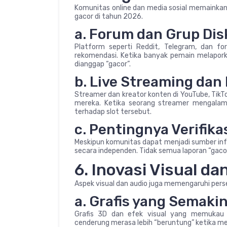
Komunitas online dan media sosial memainkan
gacor di tahun 2026.
a. Forum dan Grup Dis
Platform seperti Reddit, Telegram, dan 
rekomendasi. Ketika banyak pemain melapork
dianggap “gacor”.
b. Live Streaming dan
Streamer dan kreator konten di YouTube, TikT
mereka. Ketika seorang streamer mengala
terhadap slot tersebut.
c. Pentingnya Verifika
Meskipun komunitas dapat menjadi sumber info
secara independen. Tidak semua laporan “gacor
6. Inovasi Visual da
Aspek visual dan audio juga memengaruhi perse
a. Grafis yang Semakin
Grafis 3D dan efek visual yang memukau 
cenderung merasa lebih “beruntung” ketika m