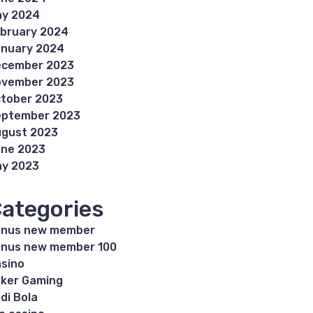
y 2024
bruary 2024
nuary 2024
ecember 2023
ovember 2023
tober 2023
eptember 2023
gust 2023
ne 2023
y 2023
ategories
onus new member
nus new member 100
sino
ker Gaming
di Bola