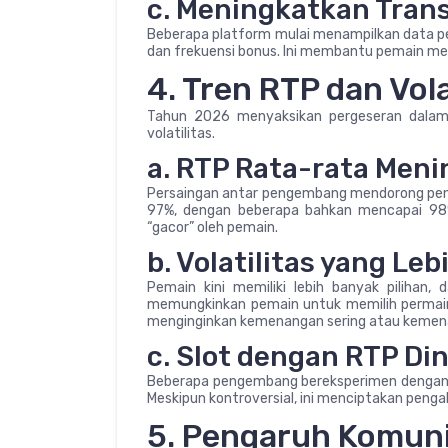
c. Meningkatkan Tran
Beberapa platform mulai menampilkan data p
dan frekuensi bonus. Ini membantu pemain me
4. Tren RTP dan Vola
Tahun 2026 menyaksikan pergeseran dal
volatilitas.
a. RTP Rata-rata Meni
Persaingan antar pengembang mendorong peni
97%, dengan beberapa bahkan mencapai 98%.
“gacor” oleh pemain.
b. Volatilitas yang Le
Pemain kini memiliki lebih banyak pilihan, d
memungkinkan pemain untuk memilih permai
menginginkan kemenangan sering atau kemen
c. Slot dengan RTP Di
Beberapa pengembang bereksperimen dengan R
Meskipun kontroversial, ini menciptakan penga
5. Pengaruh Komuni