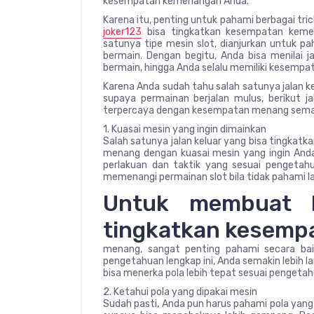
kesempatan kemenangan Anda.
Karena itu, penting untuk pahami berbagai tri
joker123
bisa tingkatkan kesempatan kemen
satunya tipe mesin slot, dianjurkan untuk pa
bermain. Dengan begitu, Anda bisa menilai j
bermain, hingga Anda selalu memiliki kesempa
Karena Anda sudah tahu salah satunya jalan ke
supaya permainan berjalan mulus, berikut ja
terpercaya dengan kesempatan menang semaki
1. Kuasai mesin yang ingin dimainkan
Salah satunya jalan keluar yang bisa tingkat
menang dengan kuasai mesin yang ingin Anda 
perlakuan dan taktik yang sesuai pengeta
memenangi permainan slot bila tidak pahami l
Untuk membuat l
tingkatkan kesemp
menang, sangat penting pahami secara ba
pengetahuan lengkap ini, Anda semakin lebih 
bisa menerka pola lebih tepat sesuai pengetah
2. Ketahui pola yang dipakai mesin
Sudah pasti, Anda pun harus pahami pola yang