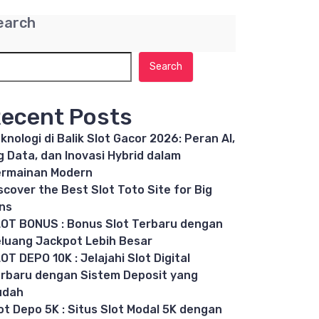
earch
Search
ecent Posts
knologi di Balik Slot Gacor 2026: Peran AI,
g Data, dan Inovasi Hybrid dalam
rmainan Modern
scover the Best Slot Toto Site for Big
ns
OT BONUS : Bonus Slot Terbaru dengan
luang Jackpot Lebih Besar
OT DEPO 10K : Jelajahi Slot Digital
rbaru dengan Sistem Deposit yang
udah
ot Depo 5K : Situs Slot Modal 5K dengan