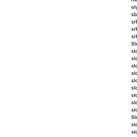
ol
sb
si
si
si
Sl
sl
sl
sl
sl
sl
sl
sl
sl
sl
Sl
sl
sl