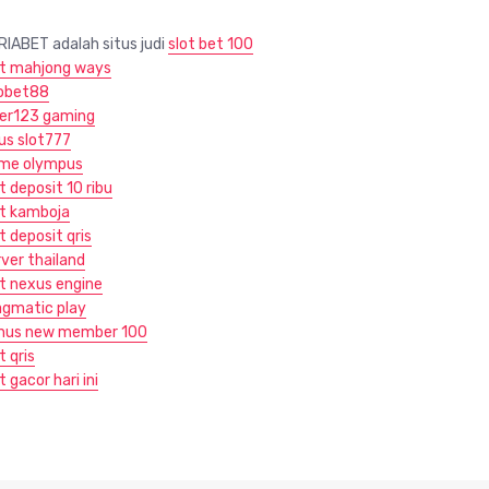
RIABET adalah situs judi
slot bet 100
ot mahjong ways
obet88
ker123 gaming
tus slot777
me olympus
t deposit 10 ribu
ot kamboja
t deposit qris
rver thailand
ot nexus engine
agmatic play
nus new member 100
t qris
t gacor hari ini