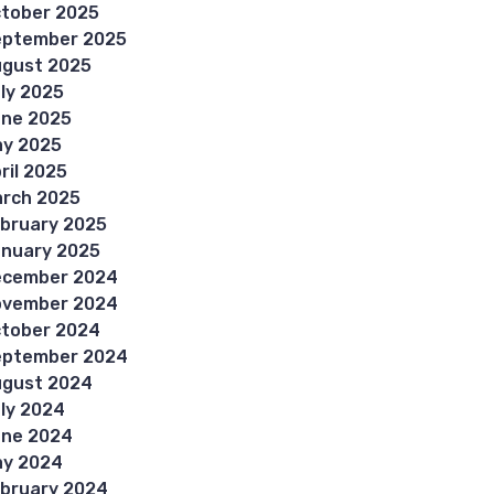
tober 2025
eptember 2025
gust 2025
ly 2025
ne 2025
y 2025
ril 2025
rch 2025
bruary 2025
nuary 2025
ecember 2024
ovember 2024
tober 2024
eptember 2024
gust 2024
ly 2024
ne 2024
y 2024
bruary 2024