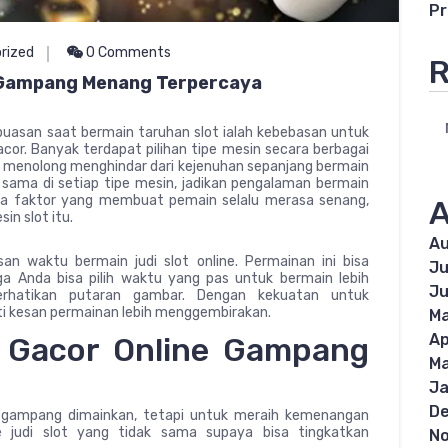
Pr
rized
0 Comments
R
e Gampang Menang Terpercaya
asan saat bermain taruhan slot ialah kebebasan untuk
gacor. Banyak terdapat pilihan tipe mesin secara berbagai
ni menolong menghindar dari kejenuhan sepanjang bermain
 sama di setiap tipe mesin, jadikan pengalaman bermain
nya faktor yang membuat pemain selalu merasa senang,
A
n slot itu.
Au
n waktu bermain judi slot online. Permainan ini bisa
Ju
a Anda bisa pilih waktu yang pas untuk bermain lebih
Ju
erhatikan putaran gambar. Dengan kekuatan untuk
ti kesan permainan lebih menggembirakan.
Ma
Ap
t Gacor Online Gampang
Ma
Ja
D
g gampang dimainkan, tetapi untuk meraih kemenangan
e judi slot yang tidak sama supaya bisa tingkatkan
N