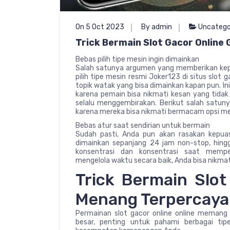
On 5 Oct 2023
By admin
Uncatego
Trick Bermain Slot Gacor Onlin
Bebas pilih tipe mesin ingin dimainkan
Salah satunya argumen yang memberikan kepu
pilih tipe mesin resmi Joker123 di situs slot 
topik watak yang bisa dimainkan kapan pun. I
karena pemain bisa nikmati kesan yang tidak
selalu menggembirakan. Berikut salah satu
karena mereka bisa nikmati bermacam opsi mesi
Bebas atur saat sendirian untuk bermain
Sudah pasti, Anda pun akan rasakan kepuasa
dimainkan sepanjang 24 jam non-stop, hingg
konsentrasi dan konsentrasi saat memp
mengelola waktu secara baik, Anda bisa nikma
Trick Bermain Slo
Menang Terpercaya
Permainan slot gacor online online meman
besar, penting untuk pahami berbagai tip