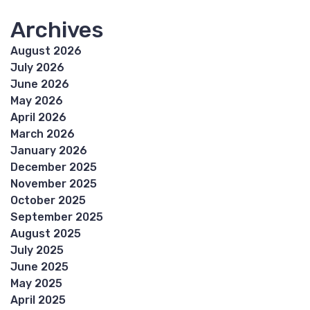
Archives
August 2026
July 2026
June 2026
May 2026
April 2026
March 2026
January 2026
December 2025
November 2025
October 2025
September 2025
August 2025
July 2025
June 2025
May 2025
April 2025