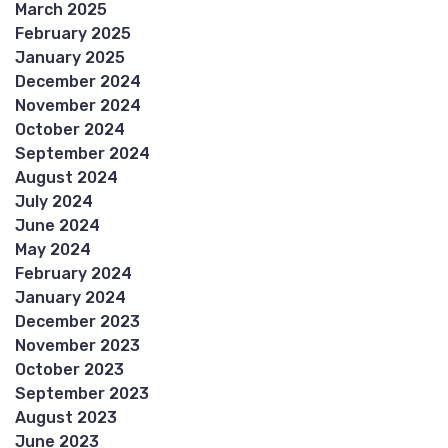
March 2025
February 2025
January 2025
December 2024
November 2024
October 2024
September 2024
August 2024
July 2024
June 2024
May 2024
February 2024
January 2024
December 2023
November 2023
October 2023
September 2023
August 2023
June 2023