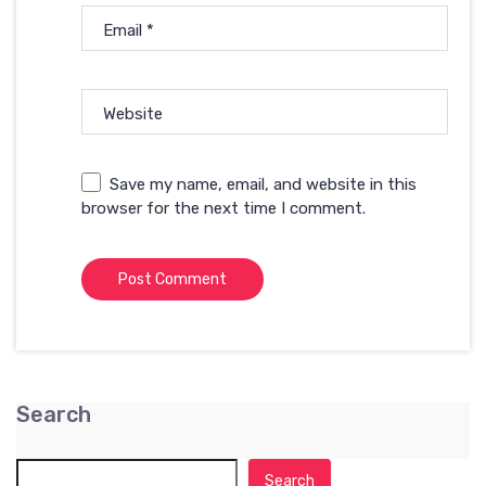
Email
*
Website
Save my name, email, and website in this
browser for the next time I comment.
Search
Search