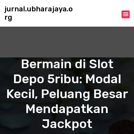
S
jurnal.ubharajaya.o
k
rg
i
p
t
o
c
o
n
Bermain di Slot
t
e
Depo 5ribu: Modal
n
t
Kecil, Peluang Besar
Mendapatkan
Jackpot