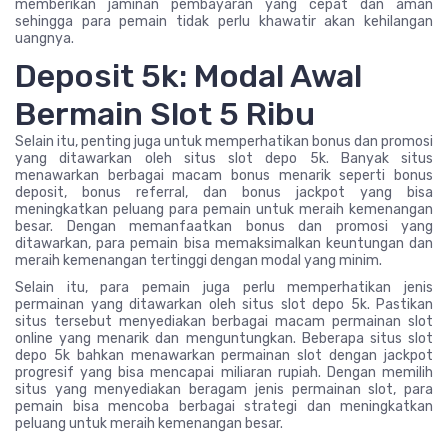
memberikan jaminan pembayaran yang cepat dan aman
sehingga para pemain tidak perlu khawatir akan kehilangan
uangnya.
Deposit 5k: Modal Awal
Bermain Slot 5 Ribu
Selain itu, penting juga untuk memperhatikan bonus dan promosi
yang ditawarkan oleh situs slot depo 5k. Banyak situs
menawarkan berbagai macam bonus menarik seperti bonus
deposit, bonus referral, dan bonus jackpot yang bisa
meningkatkan peluang para pemain untuk meraih kemenangan
besar. Dengan memanfaatkan bonus dan promosi yang
ditawarkan, para pemain bisa memaksimalkan keuntungan dan
meraih kemenangan tertinggi dengan modal yang minim.
Selain itu, para pemain juga perlu memperhatikan jenis
permainan yang ditawarkan oleh situs slot depo 5k. Pastikan
situs tersebut menyediakan berbagai macam permainan slot
online yang menarik dan menguntungkan. Beberapa situs slot
depo 5k bahkan menawarkan permainan slot dengan jackpot
progresif yang bisa mencapai miliaran rupiah. Dengan memilih
situs yang menyediakan beragam jenis permainan slot, para
pemain bisa mencoba berbagai strategi dan meningkatkan
peluang untuk meraih kemenangan besar.