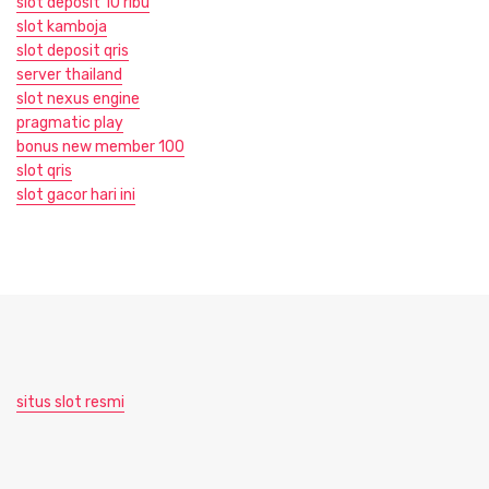
slot deposit 10 ribu
slot kamboja
slot deposit qris
server thailand
slot nexus engine
pragmatic play
bonus new member 100
slot qris
slot gacor hari ini
situs slot resmi