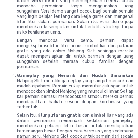
dalam
versi demo
, yang memungkinkan mereka untuk
mencoba permainan tanpa menggunakan uang
sungguhan. Versi demo sangat cocok bagi pemain pemula
yang ingin belajar tentang cara kerja game dan mengenal
fitur-fitur dalam permainan. Selain itu, versi demo juga
memberikan kesempatan untuk berlatih strategi tanpa
risiko kehilangan uang.
Dengan mencoba versi demo, pemain dapat
mengeksplorasi fitur-fitur bonus, simbol liar, dan putaran
gratis yang ada dalam Mahjong Slot, sehingga mereka
dapat mempersiapkan diri untuk bermain dengan uang
sungguhan setelah merasa cukup familiar dengan
permainan.
Gameplay yang Menarik dan Mudah Dimainkan
Mahjong Slot memiliki gameplay yang sangat menarik dan
mudah dipahami. Pemain cukup memutar gulungan untuk
mencocokkan simbol Mahjong yang muncul di layar. Setiap
kali pemain berhasil mencocokkan simbol, mereka berhak
mendapatkan hadiah sesuai dengan kombinasi yang
terbentuk.
Selain itu, fitur
putaran gratis
dan
simbol liar
yang ada
dalam permainan menambah kedalaman gameplay,
memberikan peluang lebih besar untuk mendapatkan
kemenangan besar. Dengan cara bermain yang sederhana
namun seru, Mahjong Slot cocok untuk pemain dari segala