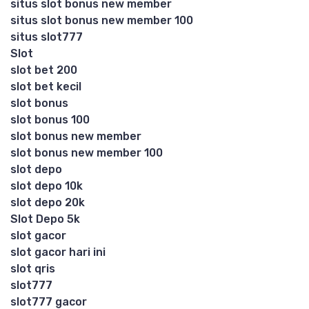
situs slot bonus new member
situs slot bonus new member 100
situs slot777
Slot
slot bet 200
slot bet kecil
slot bonus
slot bonus 100
slot bonus new member
slot bonus new member 100
slot depo
slot depo 10k
slot depo 20k
Slot Depo 5k
slot gacor
slot gacor hari ini
slot qris
slot777
slot777 gacor