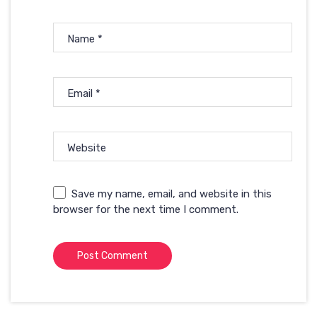
Name
*
Email
*
Website
Save my name, email, and website in this
browser for the next time I comment.