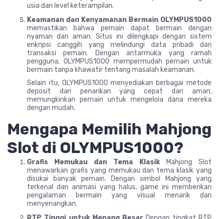
usia dan level keterampilan.
Keamanan dan Kenyamanan Bermain
OLYMPUS1000
memastikan bahwa pemain dapat bermain dengan
nyaman dan aman. Situs ini dilengkapi dengan sistem
enkripsi canggih yang melindungi data pribadi dan
transaksi pemain. Dengan antarmuka yang ramah
pengguna, OLYMPUS1000 mempermudah pemain untuk
bermain tanpa khawatir tentang masalah keamanan.
Selain itu, OLYMPUS1000 menyediakan berbagai metode
deposit dan penarikan yang cepat dan aman,
memungkinkan pemain untuk mengelola dana mereka
dengan mudah.
Mengapa Memilih Mahjong
Slot di OLYMPUS1000?
Grafis Memukau dan Tema Klasik
Mahjong Slot
menawarkan grafis yang memukau dan tema klasik yang
disukai banyak pemain. Dengan simbol Mahjong yang
terkenal dan animasi yang halus, game ini memberikan
pengalaman bermain yang visual menarik dan
menyenangkan.
RTP Tinggi untuk Menang Besar
Dengan tingkat RTP