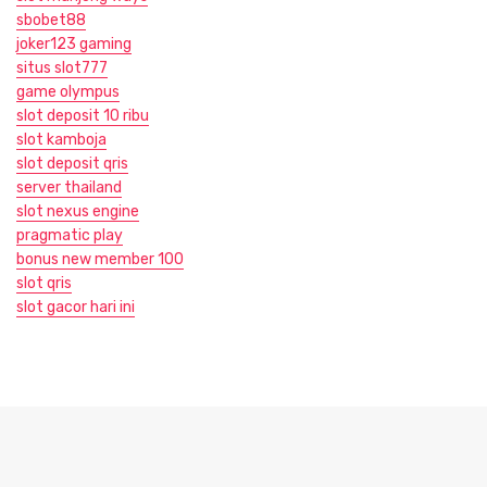
sbobet88
joker123 gaming
situs slot777
game olympus
slot deposit 10 ribu
slot kamboja
slot deposit qris
server thailand
slot nexus engine
pragmatic play
bonus new member 100
slot qris
slot gacor hari ini