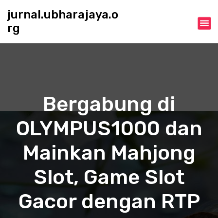
S
jurnal.ubharajaya.o
k
rg
i
p
t
o
c
o
n
Bergabung di
t
e
OLYMPUS1000 dan
n
t
Mainkan Mahjong
Slot, Game Slot
Gacor dengan RTP