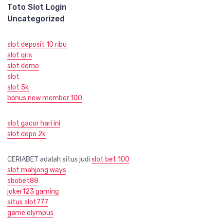
Toto Slot Login
Uncategorized
slot deposit 10 ribu
slot qris
slot demo
slot
slot 5k
bonus new member 100
slot gacor hari ini
slot depo 2k
CERIABET adalah situs judi
slot bet 100
slot mahjong ways
sbobet88
joker123 gaming
situs slot777
game olympus