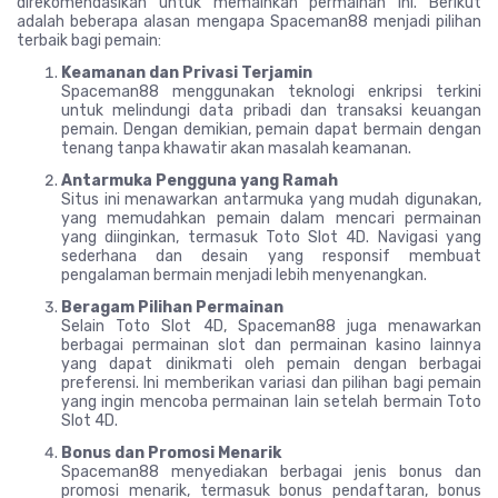
direkomendasikan untuk memainkan permainan ini. Berikut
adalah beberapa alasan mengapa Spaceman88 menjadi pilihan
terbaik bagi pemain:
Keamanan dan Privasi Terjamin
Spaceman88 menggunakan teknologi enkripsi terkini
untuk melindungi data pribadi dan transaksi keuangan
pemain. Dengan demikian, pemain dapat bermain dengan
tenang tanpa khawatir akan masalah keamanan.
Antarmuka Pengguna yang Ramah
Situs ini menawarkan antarmuka yang mudah digunakan,
yang memudahkan pemain dalam mencari permainan
yang diinginkan, termasuk Toto Slot 4D. Navigasi yang
sederhana dan desain yang responsif membuat
pengalaman bermain menjadi lebih menyenangkan.
Beragam Pilihan Permainan
Selain Toto Slot 4D, Spaceman88 juga menawarkan
berbagai permainan slot dan permainan kasino lainnya
yang dapat dinikmati oleh pemain dengan berbagai
preferensi. Ini memberikan variasi dan pilihan bagi pemain
yang ingin mencoba permainan lain setelah bermain Toto
Slot 4D.
Bonus dan Promosi Menarik
Spaceman88 menyediakan berbagai jenis bonus dan
promosi menarik, termasuk bonus pendaftaran, bonus