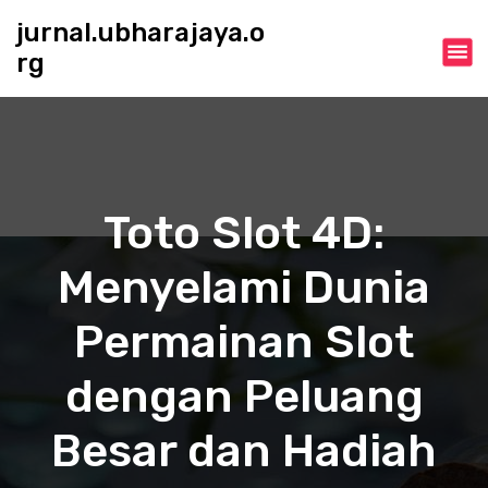
S
jurnal.ubharajaya.o
k
rg
i
p
t
o
c
o
n
Toto Slot 4D:
t
e
Menyelami Dunia
n
t
Permainan Slot
dengan Peluang
Besar dan Hadiah