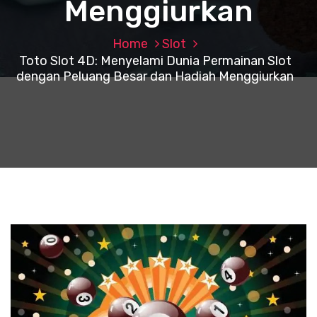
Menggiurkan
Home
Slot
Toto Slot 4D: Menyelami Dunia Permainan Slot
dengan Peluang Besar dan Hadiah Menggiurkan