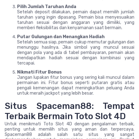
Pilih Jumlah Taruhan Anda
Setelah deposit dilakukan, pemain dapat memilih jumlah
taruhan yang ingin dipasang. Pemain bisa menyesuaikan
taruhan sesuai dengan anggaran yang dimiliki, yang
memberi fleksibilitas dan kenyamanan saat bermain.
Putar Gulungan dan Menangkan Hadiah
Setelah semua siap, pemain cukup memutar gulungan dan
menunggu hasilnya. Jika simbol yang muncul sesuai
dengan pola yang ada di tabel pembayaran, pemain akan
mendapatkan hadiah sesuai dengan kombinasi yang
tercapai.
Nikmati Fitur Bonus
Jangan lupakan fitur bonus yang sering kali muncul dalam
permainan ini. Fitur bonus seperti putaran gratis atau
pengali kemenangan dapat meningkatkan peluang Anda
untuk meraih jackpot yang lebih besar.
Situs Spaceman88: Tempat
Terbaik Bermain Toto Slot 4D
Untuk menikmati Toto Slot 4D dengan pengalaman terbaik,
penting untuk memilih situs yang aman dan terpercaya.
Spaceman88 adalah salah satu situs yang sangat