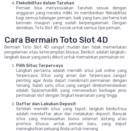
Fleksibilitas dalam Taruhan
Pemain bisa menyesuaikan taruhan sesuai dengan
anggaran yang mereka miliki. Ini memberikan fleksibilitas
bagi semua kalangan pemain, baik yang baru pertama kali
bermain maupun yang sudah berpengalaman. Dengan
demikian, Toto Slot 4D cocok untuk semua tipe pemain.
Cara Bermain Toto Slot 4D
Bermain Toto Slot 4D sangat mudah dan tidak memerlukan
pengalaman atau keterampilan khusus. Berikut adalah langkah-
langkah dasar yang perlu diikuti untuk memainkan permainan ini:
Pilih Situs Terpercaya
Langkah pertama adalah memilih situs judi online yang
terpercaya. Situs yang aman dan terpercaya sangat
penting agar Anda dapat menikmati permainan dengan
tenang. Salah satu situs yang sangat direkomendasikan
adalah Spaceman88, yang menawarkan berbagai jenis
permainan slot dengan tingkat keamanan yang tinggi.
Daftar dan Lakukan Deposit
Setelah memilih situs yang tepat, langkah berikutnya
adalah mendaftar akun dan melakukan deposit. Banyak
situs yang menawarkan bonus selamat datang atau
promosi khusus untuk pemain baru, yang dapat
meningkatkan peluang Anda untuk menang.