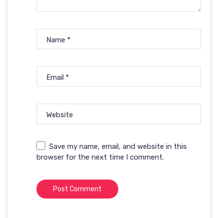
Name
*
Email
*
Website
Save my name, email, and website in this
browser for the next time I comment.