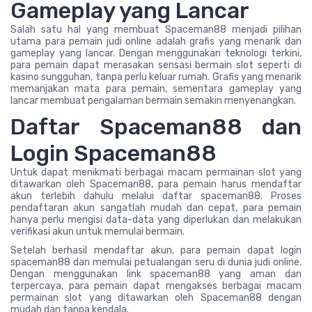
Gameplay yang Lancar
Salah satu hal yang membuat Spaceman88 menjadi pilihan
utama para pemain judi online adalah grafis yang menarik dan
gameplay yang lancar. Dengan menggunakan teknologi terkini,
para pemain dapat merasakan sensasi bermain slot seperti di
kasino sungguhan, tanpa perlu keluar rumah. Grafis yang menarik
memanjakan mata para pemain, sementara gameplay yang
lancar membuat pengalaman bermain semakin menyenangkan.
Daftar Spaceman88 dan
Login Spaceman88
Untuk dapat menikmati berbagai macam permainan slot yang
ditawarkan oleh Spaceman88, para pemain harus mendaftar
akun terlebih dahulu melalui daftar spaceman88. Proses
pendaftaran akun sangatlah mudah dan cepat, para pemain
hanya perlu mengisi data-data yang diperlukan dan melakukan
verifikasi akun untuk memulai bermain.
Setelah berhasil mendaftar akun, para pemain dapat login
spaceman88 dan memulai petualangan seru di dunia judi online.
Dengan menggunakan link spaceman88 yang aman dan
terpercaya, para pemain dapat mengakses berbagai macam
permainan slot yang ditawarkan oleh Spaceman88 dengan
mudah dan tanpa kendala.