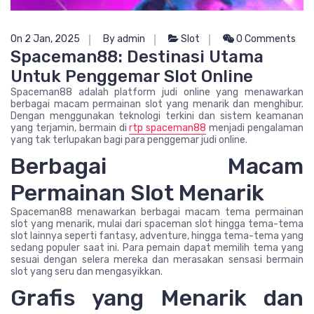
On 2 Jan, 2025
By admin
Slot
0 Comments
Spaceman88: Destinasi Utama
Untuk Penggemar Slot Online
Spaceman88 adalah platform judi online yang menawarkan
berbagai macam permainan slot yang menarik dan menghibur.
Dengan menggunakan teknologi terkini dan sistem keamanan
yang terjamin, bermain di
rtp spaceman88
menjadi pengalaman
yang tak terlupakan bagi para penggemar judi online.
Berbagai Macam
Permainan Slot Menarik
Spaceman88 menawarkan berbagai macam tema permainan
slot yang menarik, mulai dari spaceman slot hingga tema-tema
slot lainnya seperti fantasy, adventure, hingga tema-tema yang
sedang populer saat ini. Para pemain dapat memilih tema yang
sesuai dengan selera mereka dan merasakan sensasi bermain
slot yang seru dan mengasyikkan.
Grafis yang Menarik dan