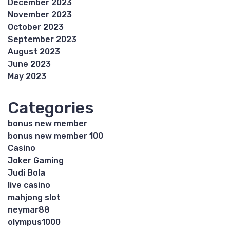
December 2023
November 2023
October 2023
September 2023
August 2023
June 2023
May 2023
Categories
bonus new member
bonus new member 100
Casino
Joker Gaming
Judi Bola
live casino
mahjong slot
neymar88
olympus1000