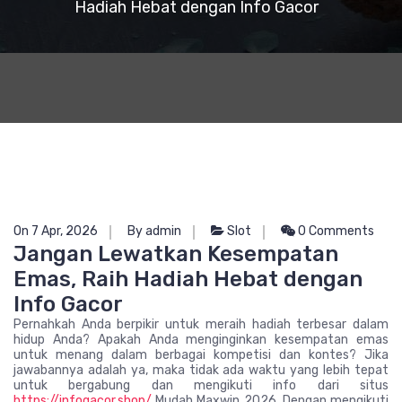
Hadiah Hebat dengan Info Gacor
On 7 Apr, 2026
By admin
Slot
0 Comments
Jangan Lewatkan Kesempatan
Emas, Raih Hadiah Hebat dengan
Info Gacor
Pernahkah Anda berpikir untuk meraih hadiah terbesar dalam
hidup Anda? Apakah Anda menginginkan kesempatan emas
untuk menang dalam berbagai kompetisi dan kontes? Jika
jawabannya adalah ya, maka tidak ada waktu yang lebih tepat
untuk bergabung dan mengikuti info dari situs
https://infogacor.shop/
Mudah Maxwin 2026. Dengan mengikuti