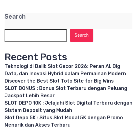
Search
Search
Recent Posts
Teknologi di Balik Slot Gacor 2026: Peran AI, Big
Data, dan Inovasi Hybrid dalam Permainan Modern
Discover the Best Slot Toto Site for Big Wins
SLOT BONUS : Bonus Slot Terbaru dengan Peluang
Jackpot Lebih Besar
SLOT DEPO 10K : Jelajahi Slot Digital Terbaru dengan
Sistem Deposit yang Mudah
Slot Depo 5K : Situs Slot Modal 5K dengan Promo
Menarik dan Akses Terbaru