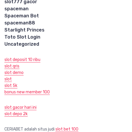
slot777 gacor
spaceman
Spaceman Bot
spaceman88
Starlight Princes
Toto Slot Login
Uncategorized
slot deposit 10 ribu
slot qris
slot demo
slot
slot 5k
bonus new member 100
slot gacor hari ini
slot depo 2k
CERIABET adalah situs judi
slot bet 100