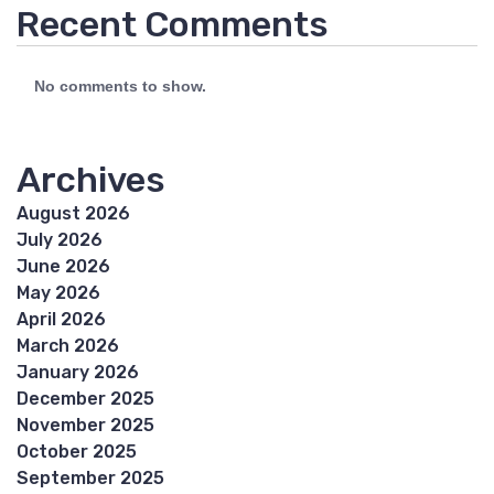
Recent Comments
No comments to show.
Archives
August 2026
July 2026
June 2026
May 2026
April 2026
March 2026
January 2026
December 2025
November 2025
October 2025
September 2025