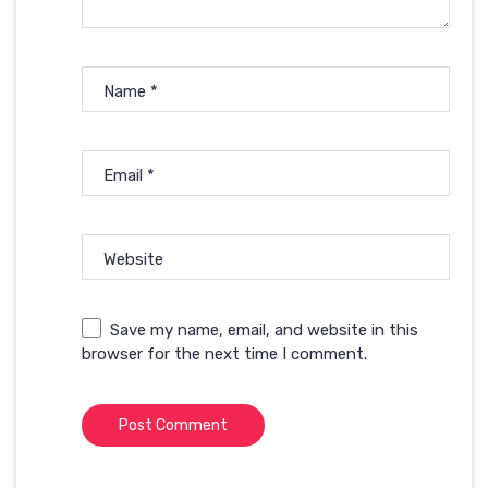
Name
*
Email
*
Website
Save my name, email, and website in this
browser for the next time I comment.