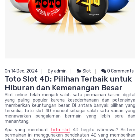
On 14 Dec, 2024
By admin
Slot
0 Comments
Toto Slot 4D: Pilihan Terbaik untuk
Hiburan dan Kemenangan Besar
Slot online telah menjadi salah satu permainan kasino digital
yang paling populer karena kesederhanaan dan potensinya
memberikan keuntungan besar. Di antara banyak pilihan yang
tersedia, toto slot 4D muncul sebagai salah satu varian yang
menawarkan pengalaman bermain yang lebih seru dan
menantang.
Apa yang membuat
toto slot
4D begitu istimewa? Sistem
permainan ini menggunakan pendekatan 4D yang memberikan