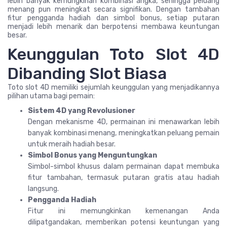
lebih banyak kemungkinan kombinasi angka, sehingga peluang
menang pun meningkat secara signifikan. Dengan tambahan
fitur pengganda hadiah dan simbol bonus, setiap putaran
menjadi lebih menarik dan berpotensi membawa keuntungan
besar.
Keunggulan Toto Slot 4D
Dibanding Slot Biasa
Toto slot 4D memiliki sejumlah keunggulan yang menjadikannya
pilihan utama bagi pemain:
Sistem 4D yang Revolusioner
Dengan mekanisme 4D, permainan ini menawarkan lebih
banyak kombinasi menang, meningkatkan peluang pemain
untuk meraih hadiah besar.
Simbol Bonus yang Menguntungkan
Simbol-simbol khusus dalam permainan dapat membuka
fitur tambahan, termasuk putaran gratis atau hadiah
langsung.
Pengganda Hadiah
Fitur ini memungkinkan kemenangan Anda
dilipatgandakan, memberikan potensi keuntungan yang