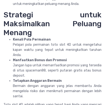
untuk meningkatkan peluang menang Anda.
Strategi untuk
Maksimalkan Peluang
Menang
Kenali Pola Permainan
Pelajari pola permainan toto slot 4D untuk mengetahui
kapan waktu yang tepat untuk meningkatkan taruhan
Anda.
Manfaatkan Bonus dan Promosi
Jangan lupa untuk memanfaatkan promosi yang tersedia
di situs spaceman88, seperti putaran gratis atau bonus
deposit.
Tetapkan Anggaran Bermain
Bermain dengan anggaran yang jelas membantu Anda
mengelola risiko dan menikmati permainan dengan lebih
santai.
Toto slot 4D adalah pilihan yang tepat bagi Anda yang mencari