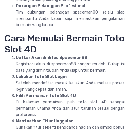
Dukungan Pelanggan Profesional
Tim dukungan pelanggan spaceman88 selalu siap
membantu Anda kapan saja, memastikan pengalaman
bermain yang lancar.
Cara Memulai Bermain Toto
Slot 4D
Daftar Akun di Situs Spaceman88
Registrasi akun di spaceman88 sangat mudah. Cukup isi
data yang diminta, dan Anda siap untuk bermain.
Lakukan Toto Slot Login
Setelah mendaftar, masuk ke akun Anda melalui proses
login yang cepat dan aman.
Pilih Permainan Toto Slot 4D
Di halaman permainan, pilih toto slot 4D sebagai
permainan utama Anda dan atur taruhan sesuai dengan
preferensi.
Manfaatkan Fitur Unggulan
Gunakan fitur seperti pengganda hadiah dan simbol bonus