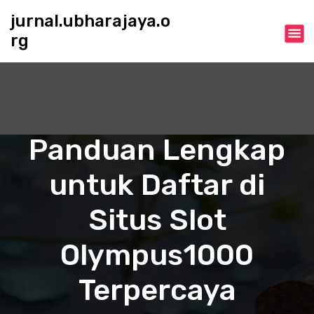
S
jurnal.ubharajaya.o
k
rg
i
p
t
o
c
o
n
Panduan Lengkap
t
e
untuk Daftar di
n
t
Situs Slot
Olympus1000
Terpercaya