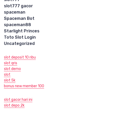
slot777 gacor
spaceman
Spaceman Bot
spaceman88
Starlight Princes
Toto Slot Login
Uncategorized
slot deposit 10 ribu
slot qris
slot demo
slot
slot 5k
bonus new member 100
slot gacor hari ini
slot depo 2k