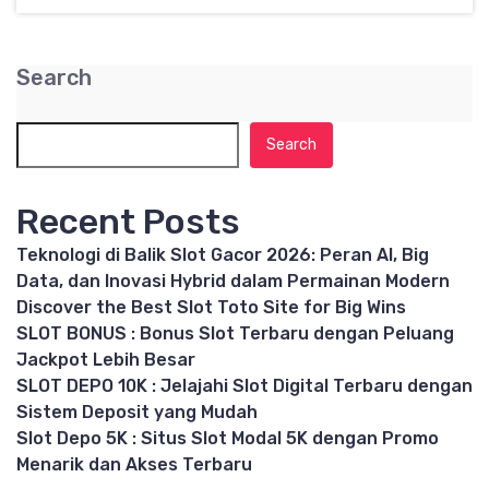
Search
Search
Recent Posts
Teknologi di Balik Slot Gacor 2026: Peran AI, Big
Data, dan Inovasi Hybrid dalam Permainan Modern
Discover the Best Slot Toto Site for Big Wins
SLOT BONUS : Bonus Slot Terbaru dengan Peluang
Jackpot Lebih Besar
SLOT DEPO 10K : Jelajahi Slot Digital Terbaru dengan
Sistem Deposit yang Mudah
Slot Depo 5K : Situs Slot Modal 5K dengan Promo
Menarik dan Akses Terbaru