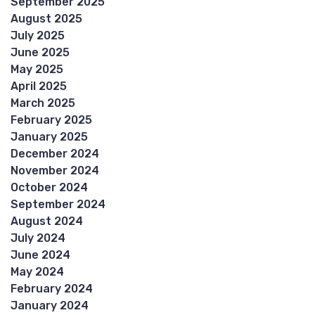
September 2025
August 2025
July 2025
June 2025
May 2025
April 2025
March 2025
February 2025
January 2025
December 2024
November 2024
October 2024
September 2024
August 2024
July 2024
June 2024
May 2024
February 2024
January 2024