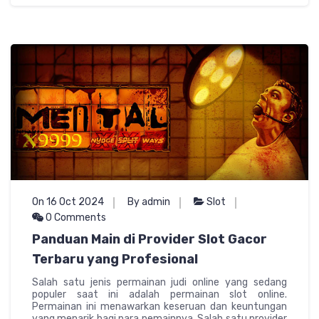
On 16 Oct 2024
By admin
Slot
0 Comments
Panduan Main di Provider Slot Gacor
Terbaru yang Profesional
Salah satu jenis permainan judi online yang sedang
populer saat ini adalah permainan slot online.
Permainan ini menawarkan keseruan dan keuntungan
yang menarik bagi para pemainnya. Salah satu provider