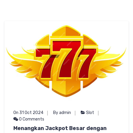
On 31 Oct 2024
By admin
Slot
0 Comments
Menangkan Jackpot Besar dengan