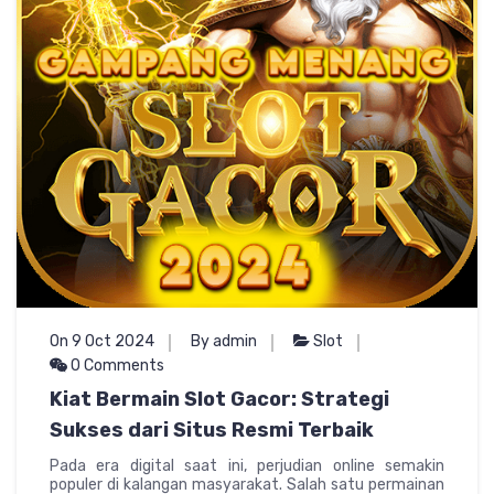
On 9 Oct 2024
By admin
Slot
0 Comments
Kiat Bermain Slot Gacor: Strategi
Sukses dari Situs Resmi Terbaik
Pada era digital saat ini, perjudian online semakin
populer di kalangan masyarakat. Salah satu permainan