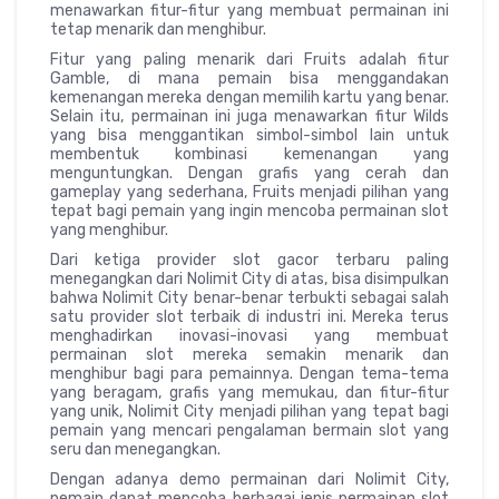
menawarkan fitur-fitur yang membuat permainan ini
tetap menarik dan menghibur.
Fitur yang paling menarik dari Fruits adalah fitur
Gamble, di mana pemain bisa menggandakan
kemenangan mereka dengan memilih kartu yang benar.
Selain itu, permainan ini juga menawarkan fitur Wilds
yang bisa menggantikan simbol-simbol lain untuk
membentuk kombinasi kemenangan yang
menguntungkan. Dengan grafis yang cerah dan
gameplay yang sederhana, Fruits menjadi pilihan yang
tepat bagi pemain yang ingin mencoba permainan slot
yang menghibur.
Dari ketiga provider slot gacor terbaru paling
menegangkan dari Nolimit City di atas, bisa disimpulkan
bahwa Nolimit City benar-benar terbukti sebagai salah
satu provider slot terbaik di industri ini. Mereka terus
menghadirkan inovasi-inovasi yang membuat
permainan slot mereka semakin menarik dan
menghibur bagi para pemainnya. Dengan tema-tema
yang beragam, grafis yang memukau, dan fitur-fitur
yang unik, Nolimit City menjadi pilihan yang tepat bagi
pemain yang mencari pengalaman bermain slot yang
seru dan menegangkan.
Dengan adanya demo permainan dari Nolimit City,
pemain dapat mencoba berbagai jenis permainan slot