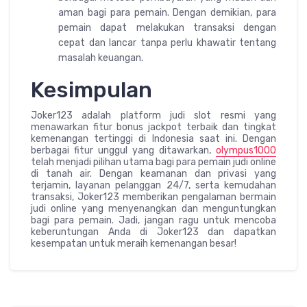
aman bagi para pemain. Dengan demikian, para
pemain dapat melakukan transaksi dengan
cepat dan lancar tanpa perlu khawatir tentang
masalah keuangan.
Kesimpulan
Joker123 adalah platform judi slot resmi yang
menawarkan fitur bonus jackpot terbaik dan tingkat
kemenangan tertinggi di Indonesia saat ini. Dengan
berbagai fitur unggul yang ditawarkan,
olympus1000
telah menjadi pilihan utama bagi para pemain judi online
di tanah air. Dengan keamanan dan privasi yang
terjamin, layanan pelanggan 24/7, serta kemudahan
transaksi, Joker123 memberikan pengalaman bermain
judi online yang menyenangkan dan menguntungkan
bagi para pemain. Jadi, jangan ragu untuk mencoba
keberuntungan Anda di Joker123 dan dapatkan
kesempatan untuk meraih kemenangan besar!