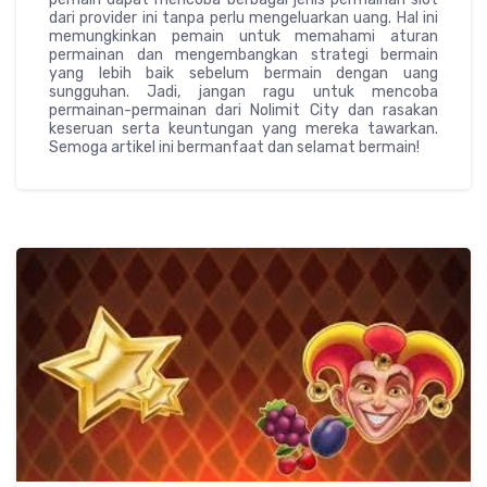
dari provider ini tanpa perlu mengeluarkan uang. Hal ini
memungkinkan pemain untuk memahami aturan
permainan dan mengembangkan strategi bermain
yang lebih baik sebelum bermain dengan uang
sungguhan. Jadi, jangan ragu untuk mencoba
permainan-permainan dari Nolimit City dan rasakan
keseruan serta keuntungan yang mereka tawarkan.
Semoga artikel ini bermanfaat dan selamat bermain!