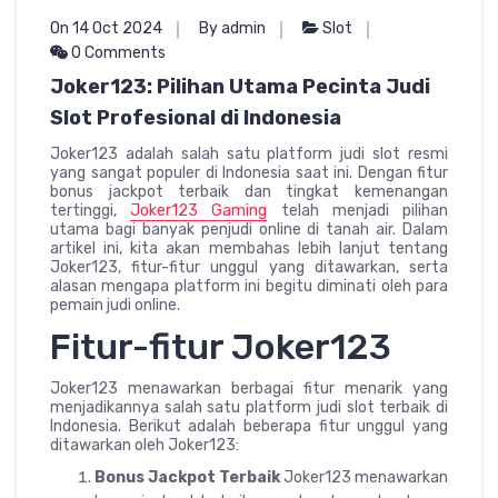
On 14 Oct 2024
By admin
Slot
0 Comments
Joker123: Pilihan Utama Pecinta Judi
Slot Profesional di Indonesia
Joker123 adalah salah satu platform judi slot resmi
yang sangat populer di Indonesia saat ini. Dengan fitur
bonus jackpot terbaik dan tingkat kemenangan
tertinggi,
Joker123 Gaming
telah menjadi pilihan
utama bagi banyak penjudi online di tanah air. Dalam
artikel ini, kita akan membahas lebih lanjut tentang
Joker123, fitur-fitur unggul yang ditawarkan, serta
alasan mengapa platform ini begitu diminati oleh para
pemain judi online.
Fitur-fitur Joker123
Joker123 menawarkan berbagai fitur menarik yang
menjadikannya salah satu platform judi slot terbaik di
Indonesia. Berikut adalah beberapa fitur unggul yang
ditawarkan oleh Joker123:
Bonus Jackpot Terbaik
Joker123 menawarkan