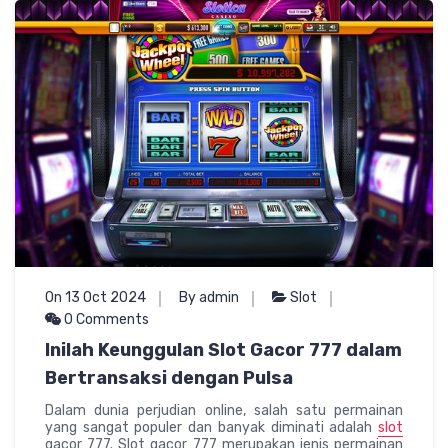
On 13 Oct 2024
By admin
Slot
0 Comments
Inilah Keunggulan Slot Gacor 777 dalam
Bertransaksi dengan Pulsa
Dalam dunia perjudian online, salah satu permainan
yang sangat populer dan banyak diminati adalah
slot
gacor 777. Slot gacor 777 merupakan jenis permainan