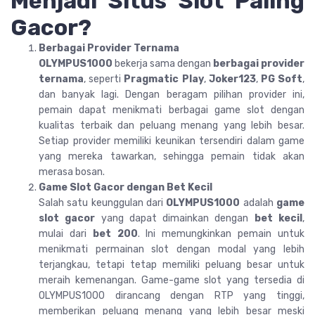
Menjadi Situs Slot Paling
Gacor?
Berbagai Provider Ternama
OLYMPUS1000
bekerja sama dengan
berbagai provider
ternama
, seperti
Pragmatic Play
,
Joker123
,
PG Soft
,
dan banyak lagi. Dengan beragam pilihan provider ini,
pemain dapat menikmati berbagai game slot dengan
kualitas terbaik dan peluang menang yang lebih besar.
Setiap provider memiliki keunikan tersendiri dalam game
yang mereka tawarkan, sehingga pemain tidak akan
merasa bosan.
Game Slot Gacor dengan Bet Kecil
Salah satu keunggulan dari
OLYMPUS1000
adalah
game
slot gacor
yang dapat dimainkan dengan
bet kecil
,
mulai dari
bet 200
. Ini memungkinkan pemain untuk
menikmati permainan slot dengan modal yang lebih
terjangkau, tetapi tetap memiliki peluang besar untuk
meraih kemenangan. Game-game slot yang tersedia di
OLYMPUS1000 dirancang dengan RTP yang tinggi,
memberikan peluang menang yang lebih besar meski