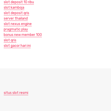
slot deposit 10 ribu
slot kamboja
slot deposit qris
server thailand
slot nexus engine
pragmatic play
bonus new member 100
slot qris
slot gacor hari ini
situs slot resmi