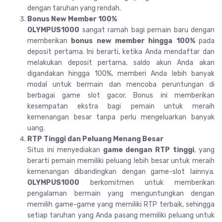
dengan taruhan yang rendah.
Bonus New Member 100%
OLYMPUS1000
sangat ramah bagi pemain baru dengan
memberikan
bonus new member hingga 100%
pada
deposit pertama. Ini berarti, ketika Anda mendaftar dan
melakukan deposit pertama, saldo akun Anda akan
digandakan hingga 100%, memberi Anda lebih banyak
modal untuk bermain dan mencoba peruntungan di
berbagai game slot gacor. Bonus ini memberikan
kesempatan ekstra bagi pemain untuk meraih
kemenangan besar tanpa perlu mengeluarkan banyak
uang.
RTP Tinggi dan Peluang Menang Besar
Situs ini menyediakan
game dengan RTP tinggi
, yang
berarti pemain memiliki peluang lebih besar untuk meraih
kemenangan dibandingkan dengan game-slot lainnya.
OLYMPUS1000
berkomitmen untuk memberikan
pengalaman bermain yang menguntungkan dengan
memilih game-game yang memiliki RTP terbaik, sehingga
setiap taruhan yang Anda pasang memiliki peluang untuk