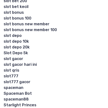
slot bet 200
slot bet kecil
slot bonus
slot bonus 100
slot bonus new member
slot bonus new member 100
slot depo
slot depo 10k
slot depo 20k
Slot Depo 5k
slot gacor
slot gacor hari ini
slot qris
slot777
slot777 gacor
spaceman
Spaceman Bot
spaceman88
Starlight Princes