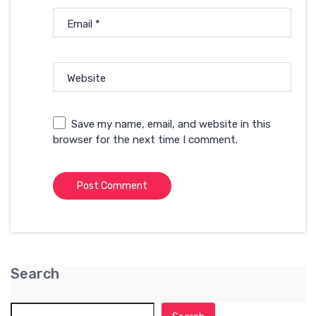
Email
*
Website
Save my name, email, and website in this
browser for the next time I comment.
Search