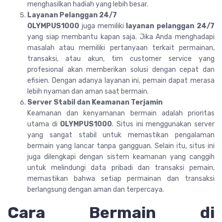
menghasilkan hadiah yang lebih besar.
Layanan Pelanggan 24/7
OLYMPUS1000
juga memiliki
layanan pelanggan 24/7
yang siap membantu kapan saja. Jika Anda menghadapi
masalah atau memiliki pertanyaan terkait permainan,
transaksi, atau akun, tim customer service yang
profesional akan memberikan solusi dengan cepat dan
efisien. Dengan adanya layanan ini, pemain dapat merasa
lebih nyaman dan aman saat bermain.
Server Stabil dan Keamanan Terjamin
Keamanan dan kenyamanan bermain adalah prioritas
utama di
OLYMPUS1000
. Situs ini menggunakan server
yang sangat stabil untuk memastikan pengalaman
bermain yang lancar tanpa gangguan. Selain itu, situs ini
juga dilengkapi dengan sistem keamanan yang canggih
untuk melindungi data pribadi dan transaksi pemain,
memastikan bahwa setiap permainan dan transaksi
berlangsung dengan aman dan terpercaya.
Cara Bermain di