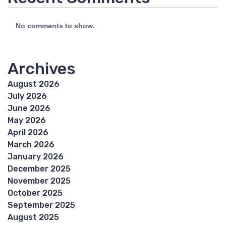
No comments to show.
Archives
August 2026
July 2026
June 2026
May 2026
April 2026
March 2026
January 2026
December 2025
November 2025
October 2025
September 2025
August 2025