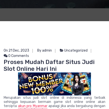
On 21 Dec, 2023
By admin
Uncategorized
0 Comments
Proses Mudah Daftar Situs Judi
Slot Online Hari Ini
Merupakan situs judi slot online di indonesia yang terbaik
sehingga kepuasan bermain game slot online online akan
tercipta
akun pro Myanmar
apalagi jika anda bergabung dengan