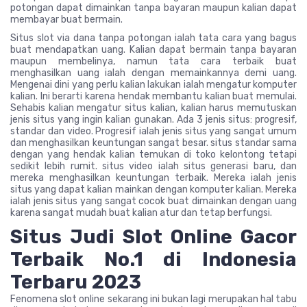
potongan dapat dimainkan tanpa bayaran maupun kalian dapat
membayar buat bermain.
Situs slot via dana tanpa potongan ialah tata cara yang bagus
buat mendapatkan uang. Kalian dapat bermain tanpa bayaran
maupun membelinya, namun tata cara terbaik buat
menghasilkan uang ialah dengan memainkannya demi uang.
Mengenai dini yang perlu kalian lakukan ialah mengatur komputer
kalian. Ini berarti karena hendak membantu kalian buat memulai.
Sehabis kalian mengatur situs kalian, kalian harus memutuskan
jenis situs yang ingin kalian gunakan. Ada 3 jenis situs: progresif,
standar dan video. Progresif ialah jenis situs yang sangat umum
dan menghasilkan keuntungan sangat besar. situs standar sama
dengan yang hendak kalian temukan di toko kelontong tetapi
sedikit lebih rumit. situs video ialah situs generasi baru, dan
mereka menghasilkan keuntungan terbaik. Mereka ialah jenis
situs yang dapat kalian mainkan dengan komputer kalian. Mereka
ialah jenis situs yang sangat cocok buat dimainkan dengan uang
karena sangat mudah buat kalian atur dan tetap berfungsi.
Situs Judi Slot Online Gacor
Terbaik No.1 di Indonesia
Terbaru 2023
Fenomena slot online sekarang ini bukan lagi merupakan hal tabu