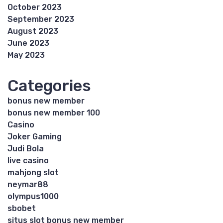
October 2023
September 2023
August 2023
June 2023
May 2023
Categories
bonus new member
bonus new member 100
Casino
Joker Gaming
Judi Bola
live casino
mahjong slot
neymar88
olympus1000
sbobet
situs slot bonus new member