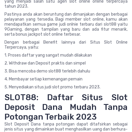
yang menjadi salah satu agen slot online online terpercaya
tahun 2023.
Pastinya anda akan beruntung dan dimanjakan dengan berbagai
pelayanan yang tersedia. Bagi member slot online, kamu akan
mendapatkan semua game judi onlnie terbaru dari slot88 yaitu
9Gaming, dengan tampilan yang baru dan ada fitur menarik,
serta bonus jackpot slot online terbesar.
Dengan berbagai Benefit lainnya dari Situs Slot Online
Terpercaya, yaitu:
1. Proses daftar yang sangat mudah dilakukan
2. Withdraw dan Deposit praktis dan simpel
3. Bisa mencoba demo slot88 terlebih dahulu
4. Membayar setiap kemenangan pemain
5. Menyediakan situs judi slot promo terbaru 2023.
SLOT88: Daftar Situs Slot
Deposit Dana Mudah Tanpa
Potongan Terbaik 2023
Slot Deposit Dana tanpa potongan dapat ditafsirkan sebagai
jenis situs yang dimainkan buat menghasilkan uang dan berhura-