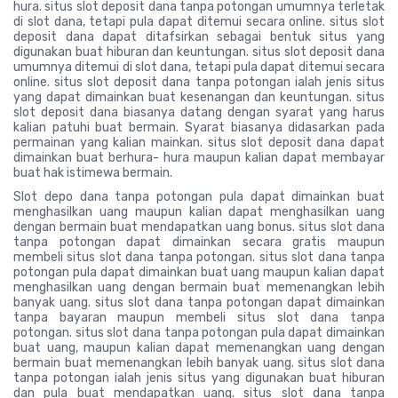
hura. situs slot deposit dana tanpa potongan umumnya terletak
di slot dana, tetapi pula dapat ditemui secara online. situs slot
deposit dana dapat ditafsirkan sebagai bentuk situs yang
digunakan buat hiburan dan keuntungan. situs slot deposit dana
umumnya ditemui di slot dana, tetapi pula dapat ditemui secara
online. situs slot deposit dana tanpa potongan ialah jenis situs
yang dapat dimainkan buat kesenangan dan keuntungan. situs
slot deposit dana biasanya datang dengan syarat yang harus
kalian patuhi buat bermain. Syarat biasanya didasarkan pada
permainan yang kalian mainkan. situs slot deposit dana dapat
dimainkan buat berhura- hura maupun kalian dapat membayar
buat hak istimewa bermain.
Slot depo dana tanpa potongan pula dapat dimainkan buat
menghasilkan uang maupun kalian dapat menghasilkan uang
dengan bermain buat mendapatkan uang bonus. situs slot dana
tanpa potongan dapat dimainkan secara gratis maupun
membeli situs slot dana tanpa potongan. situs slot dana tanpa
potongan pula dapat dimainkan buat uang maupun kalian dapat
menghasilkan uang dengan bermain buat memenangkan lebih
banyak uang. situs slot dana tanpa potongan dapat dimainkan
tanpa bayaran maupun membeli situs slot dana tanpa
potongan. situs slot dana tanpa potongan pula dapat dimainkan
buat uang, maupun kalian dapat memenangkan uang dengan
bermain buat memenangkan lebih banyak uang. situs slot dana
tanpa potongan ialah jenis situs yang digunakan buat hiburan
dan pula buat mendapatkan uang. situs slot dana tanpa