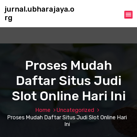
S
jurnal.ubharajaya.o
k
rg
i
p
t
o
c
o
n
Proses Mudah
t
e
Daftar Situs Judi
n
t
Slot Online Hari Ini
Home
Uncategorized
Proses Mudah Daftar Situs Judi Slot Online Hari
Ini