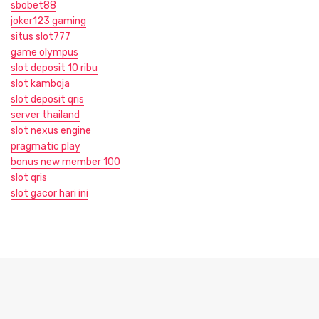
sbobet88
joker123 gaming
situs slot777
game olympus
slot deposit 10 ribu
slot kamboja
slot deposit qris
server thailand
slot nexus engine
pragmatic play
bonus new member 100
slot qris
slot gacor hari ini