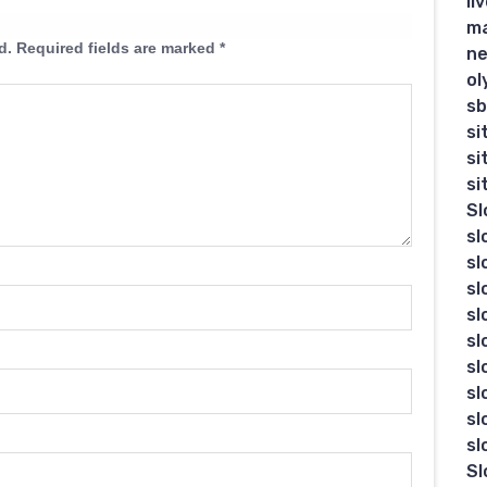
li
ma
d.
Required fields are marked
*
n
ol
sb
si
si
si
Sl
sl
sl
sl
sl
sl
sl
sl
sl
sl
Sl