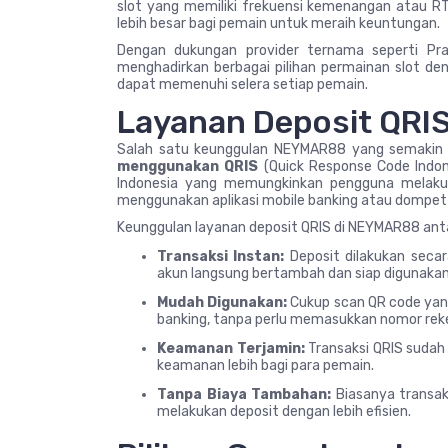
slot yang memiliki frekuensi kemenangan atau RT
lebih besar bagi pemain untuk meraih keuntungan.
Dengan dukungan provider ternama seperti Pr
menghadirkan berbagai pilihan permainan slot den
dapat memenuhi selera setiap pemain.
Layanan Deposit QRIS
Salah satu keunggulan NEYMAR88 yang semakin
menggunakan QRIS
(Quick Response Code Indone
Indonesia yang memungkinkan pengguna melaku
menggunakan aplikasi mobile banking atau dompet d
Keunggulan layanan deposit QRIS di NEYMAR88 antar
Transaksi Instan:
Deposit dilakukan secar
akun langsung bertambah dan siap digunakan
Mudah Digunakan:
Cukup scan QR code yang
banking, tanpa perlu memasukkan nomor rek
Keamanan Terjamin:
Transaksi QRIS sudah 
keamanan lebih bagi para pemain.
Tanpa Biaya Tambahan:
Biasanya transak
melakukan deposit dengan lebih efisien.