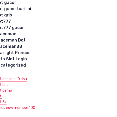
ot gacor
ot gacor hari ini
ot qris
ot777
ot777 gacor
paceman
paceman Bot
paceman88
arlight Princes
to Slot Login
categorized
t deposit 10 ribu
t qris
ot demo
t
t 5k
nus new member 100