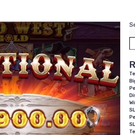
S
R
Te
Bi
Pe
Di
Wi
SL
Pe
SL
Te