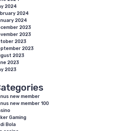
y 2024
bruary 2024
nuary 2024
ecember 2023
ovember 2023
tober 2023
eptember 2023
gust 2023
ne 2023
y 2023
ategories
onus new member
nus new member 100
sino
ker Gaming
di Bola