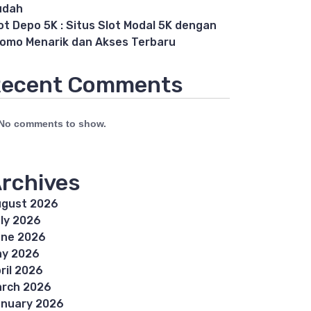
udah
ot Depo 5K : Situs Slot Modal 5K dengan
omo Menarik dan Akses Terbaru
ecent Comments
No comments to show.
rchives
gust 2026
ly 2026
ne 2026
y 2026
ril 2026
rch 2026
nuary 2026