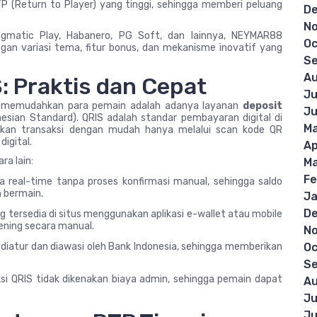
P (Return to Player) yang tinggi, sehingga memberi peluang
D
N
agmatic Play, Habanero, PG Soft, dan lainnya, NEYMAR88
Oc
gan variasi tema, fitur bonus, dan mekanisme inovatif yang
S
Au
: Praktis dan Cepat
Ju
 memudahkan para pemain adalah adanya layanan
deposit
Ju
sian Standard). QRIS adalah standar pembayaran digital di
Ma
kan transaksi dengan mudah hanya melalui scan kode QR
igital.
Ap
a lain:
Ma
Fe
a real-time tanpa proses konfirmasi manual, sehingga saldo
 bermain.
Ja
D
 tersedia di situs menggunakan aplikasi e-wallet atau mobile
ening secara manual.
N
diatur dan diawasi oleh Bank Indonesia, sehingga memberikan
Oc
S
si QRIS tidak dikenakan biaya admin, sehingga pemain dapat
Au
Ju
Ju