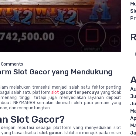
M
Sl
Pr
R
 Comments
orm Slot Gacor yang Mendukung
A
alam melakukan transaksi menjadi salah satu faktor penting
Au
ebagai salah satu platform
slot
gacor terpercaya
yang tidak
Ju
enang tinggi, tetapi juga menyediakan layanan deposit
embuat NEYMAR88 semakin diminati oleh para pemain yang
Ju
aman, dan menguntungkan.
Ma
n Slot Gacor?
Ap
Ma
l dengan reputasi sebagai platform yang menyediakan slot
Ja
u yang biasa disebut
slot gacor
. Istilah ini merujuk pada mesin