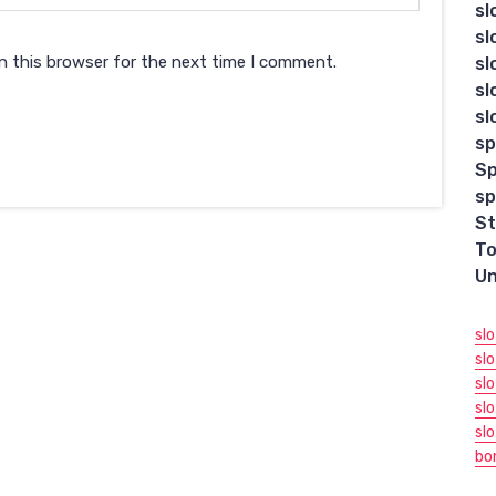
sl
sl
n this browser for the next time I comment.
sl
sl
sl
s
S
s
St
To
Un
slo
slo
sl
slo
slo
bo