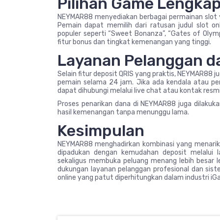
Pilihan Game Lengkap
NEYMAR88 menyediakan berbagai permainan slot ya
Pemain dapat memilih dari ratusan judul slot on
populer seperti “Sweet Bonanza”, “Gates of Olym
fitur bonus dan tingkat kemenangan yang tinggi.
Layanan Pelanggan d
Selain fitur deposit QRIS yang praktis, NEYMAR88
pemain selama 24 jam. Jika ada kendala atau pe
dapat dihubungi melalui live chat atau kontak resmi
Proses penarikan dana di NEYMAR88 juga dilakuk
hasil kemenangan tanpa menunggu lama.
Kesimpulan
NEYMAR88 menghadirkan kombinasi yang menarik b
dipadukan dengan kemudahan deposit melalui 
sekaligus membuka peluang menang lebih besar le
dukungan layanan pelanggan profesional dan sist
online yang patut diperhitungkan dalam industri iGa