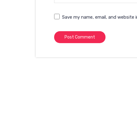
Save my name, email, and website i