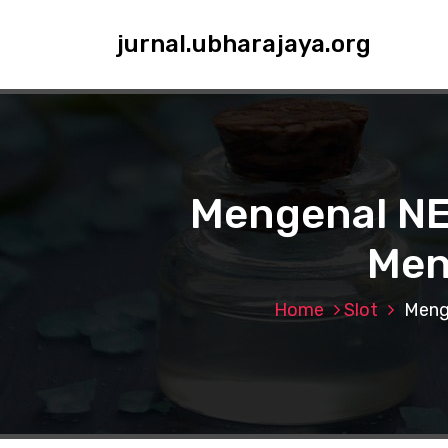
S
k
jurnal.ubharajaya.org
i
p
t
o
c
o
n
Mengenal NE
t
e
Men
n
t
Home
Slot
Meng