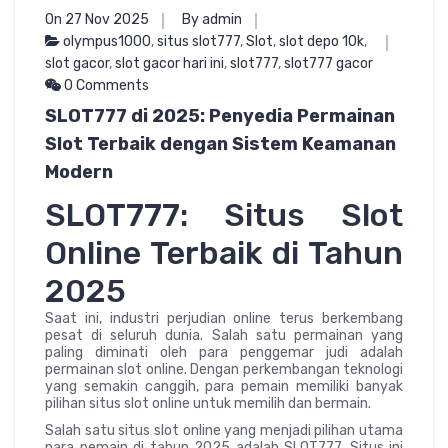
On 27 Nov 2025
By admin
olympus1000
,
situs slot777
,
Slot
,
slot depo 10k
,
slot gacor
,
slot gacor hari ini
,
slot777
,
slot777 gacor
0 Comments
SLOT777 di 2025: Penyedia Permainan
Slot Terbaik dengan Sistem Keamanan
Modern
SLOT777: Situs Slot
Online Terbaik di Tahun
2025
Saat ini, industri perjudian online terus berkembang
pesat di seluruh dunia. Salah satu permainan yang
paling diminati oleh para penggemar judi adalah
permainan slot online. Dengan perkembangan teknologi
yang semakin canggih, para pemain memiliki banyak
pilihan situs slot online untuk memilih dan bermain.
Salah satu situs slot online yang menjadi pilihan utama
para pemain di tahun 2025 adalah SLOT777. Situs ini