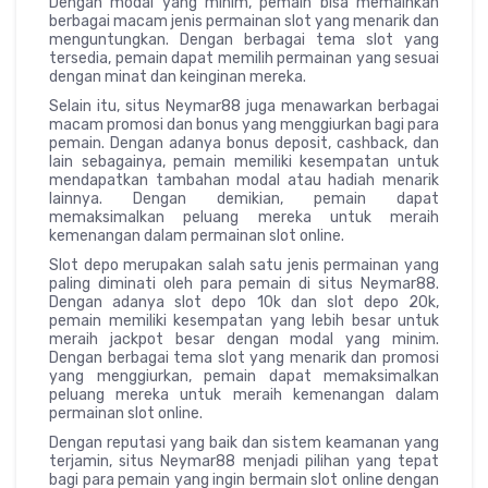
Dengan modal yang minim, pemain bisa memainkan
berbagai macam jenis permainan slot yang menarik dan
menguntungkan. Dengan berbagai tema slot yang
tersedia, pemain dapat memilih permainan yang sesuai
dengan minat dan keinginan mereka.
Selain itu, situs Neymar88 juga menawarkan berbagai
macam promosi dan bonus yang menggiurkan bagi para
pemain. Dengan adanya bonus deposit, cashback, dan
lain sebagainya, pemain memiliki kesempatan untuk
mendapatkan tambahan modal atau hadiah menarik
lainnya. Dengan demikian, pemain dapat
memaksimalkan peluang mereka untuk meraih
kemenangan dalam permainan slot online.
Slot depo merupakan salah satu jenis permainan yang
paling diminati oleh para pemain di situs Neymar88.
Dengan adanya slot depo 10k dan slot depo 20k,
pemain memiliki kesempatan yang lebih besar untuk
meraih jackpot besar dengan modal yang minim.
Dengan berbagai tema slot yang menarik dan promosi
yang menggiurkan, pemain dapat memaksimalkan
peluang mereka untuk meraih kemenangan dalam
permainan slot online.
Dengan reputasi yang baik dan sistem keamanan yang
terjamin, situs Neymar88 menjadi pilihan yang tepat
bagi para pemain yang ingin bermain slot online dengan