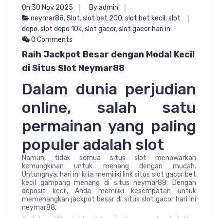
On 30 Nov 2025
By admin
neymar88
,
Slot
,
slot bet 200
,
slot bet kecil
,
slot
depo
,
slot depo 10k
,
slot gacor
,
slot gacor hari ini
0 Comments
Raih Jackpot Besar dengan Modal Kecil
di Situs Slot Neymar88
Dalam dunia perjudian
online, salah satu
permainan yang paling
populer adalah slot
Namun, tidak semua situs slot menawarkan
kemungkinan untuk menang dengan mudah.
Untungnya, hari ini kita memiliki link situs slot gacor bet
kecil gampang menang di situs neymar88. Dengan
deposit kecil, Anda memiliki kesempatan untuk
memenangkan jackpot besar di situs slot gacor hari ini
neymar88.