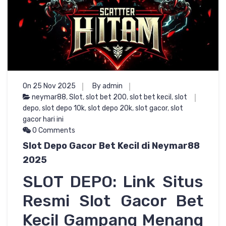
On 25 Nov 2025
By admin
neymar88
,
Slot
,
slot bet 200
,
slot bet kecil
,
slot
depo
,
slot depo 10k
,
slot depo 20k
,
slot gacor
,
slot
gacor hari ini
0 Comments
Slot Depo Gacor Bet Kecil di Neymar88
2025
SLOT DEPO: Link Situs
Resmi Slot Gacor Bet
Kecil Gampang Menang