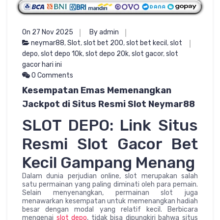
On 27 Nov 2025
By admin
neymar88
,
Slot
,
slot bet 200
,
slot bet kecil
,
slot
depo
,
slot depo 10k
,
slot depo 20k
,
slot gacor
,
slot
gacor hari ini
0 Comments
Kesempatan Emas Memenangkan
Jackpot di Situs Resmi Slot Neymar88
SLOT DEPO: Link Situs
Resmi Slot Gacor Bet
Kecil Gampang Menang
Dalam dunia perjudian online, slot merupakan salah
satu permainan yang paling diminati oleh para pemain.
Selain menyenangkan, permainan slot juga
menawarkan kesempatan untuk memenangkan hadiah
besar dengan modal yang relatif kecil. Berbicara
mengenai
slot depo
, tidak bisa dipungkiri bahwa situs