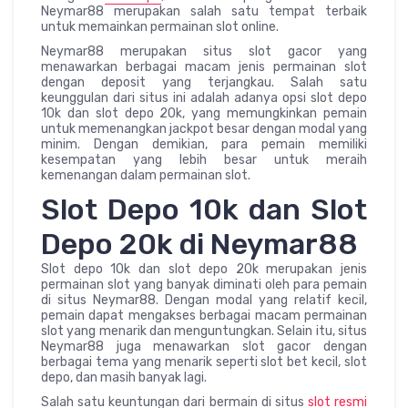
Neymar88 merupakan salah satu tempat terbaik
untuk memainkan permainan slot online.
Neymar88 merupakan situs slot gacor yang
menawarkan berbagai macam jenis permainan slot
dengan deposit yang terjangkau. Salah satu
keunggulan dari situs ini adalah adanya opsi slot depo
10k dan slot depo 20k, yang memungkinkan pemain
untuk memenangkan jackpot besar dengan modal yang
minim. Dengan demikian, para pemain memiliki
kesempatan yang lebih besar untuk meraih
kemenangan dalam permainan slot.
Slot Depo 10k dan Slot
Depo 20k di Neymar88
Slot depo 10k dan slot depo 20k merupakan jenis
permainan slot yang banyak diminati oleh para pemain
di situs Neymar88. Dengan modal yang relatif kecil,
pemain dapat mengakses berbagai macam permainan
slot yang menarik dan menguntungkan. Selain itu, situs
Neymar88 juga menawarkan slot gacor dengan
berbagai tema yang menarik seperti slot bet kecil, slot
depo, dan masih banyak lagi.
Salah satu keuntungan dari bermain di situs
slot resmi