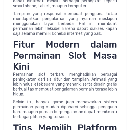
dapat dinikmati melalui berbagai perangkat seperti
smartphone, tablet, maupun komputer.
Tampilan yang responsif membuat pengguna tetap
mendapatkan pengalaman yang nyaman meskipun
menggunakan layar berbeda. Hal ini membuat
permainan lebih fleksibel karena dapat diakses kapan
saja selama memiliki koneksi internet yang baik.
Fitur Modern dalam
Permainan Slot Masa
Kini
Permainan slot terbaru menghadirkan berbagai
peningkatan dari sisi fitur dan tampilan. Animasi yang
lebih halus, efek suara yang menarik, serta desain grafis
berkualitas membuat pengalaman bermain terasa lebih
hidup.
Selain itu, banyak game juga menawarkan sistem
permainan yang mudah dipahami sehingga pengguna
baru maupun pemain berpengalaman dapat menikmati
berbagai pilihan yang tersedia.
Tips Memilih Platform