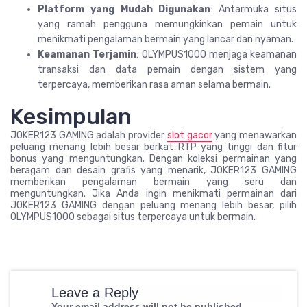
Platform yang Mudah Digunakan
: Antarmuka situs
yang ramah pengguna memungkinkan pemain untuk
menikmati pengalaman bermain yang lancar dan nyaman.
Keamanan Terjamin
: OLYMPUS1000 menjaga keamanan
transaksi dan data pemain dengan sistem yang
terpercaya, memberikan rasa aman selama bermain.
Kesimpulan
JOKER123 GAMING adalah provider
slot gacor
yang menawarkan
peluang menang lebih besar berkat RTP yang tinggi dan fitur
bonus yang menguntungkan. Dengan koleksi permainan yang
beragam dan desain grafis yang menarik, JOKER123 GAMING
memberikan pengalaman bermain yang seru dan
menguntungkan. Jika Anda ingin menikmati permainan dari
JOKER123 GAMING dengan peluang menang lebih besar, pilih
OLYMPUS1000 sebagai situs terpercaya untuk bermain.
Leave a Reply
Your email address will not be published.