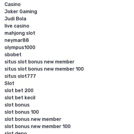
Casino
Joker Gaming
Judi Bola
live casino
mahjong slot
neymar88
olympus1000
sbobet
situs slot bonus new member
situs slot bonus new member 100
situs slot777
Slot
slot bet 200
slot bet kecil
slot bonus
slot bonus 100
slot bonus new member
slot bonus new member 100
slot depo