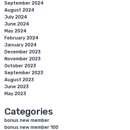
September 2024
August 2024
July 2024
June 2024
May 2024
February 2024
January 2024
December 2023
November 2023
October 2023
September 2023
August 2023
June 2023
May 2023
Categories
bonus new member
bonus new member 100