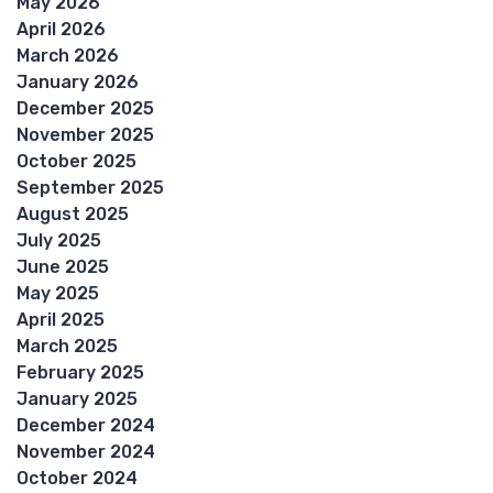
May 2026
April 2026
March 2026
January 2026
December 2025
November 2025
October 2025
September 2025
August 2025
July 2025
June 2025
May 2025
April 2025
March 2025
February 2025
January 2025
December 2024
November 2024
October 2024