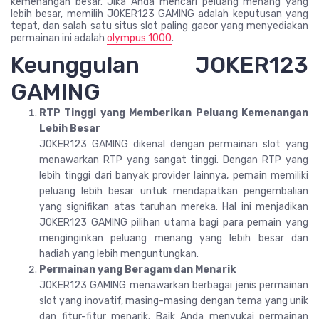
kemenangan besar. Jika Anda mencari peluang menang yang
lebih besar, memilih JOKER123 GAMING adalah keputusan yang
tepat, dan salah satu situs slot paling gacor yang menyediakan
permainan ini adalah
olympus 1000
.
Keunggulan JOKER123
GAMING
RTP Tinggi yang Memberikan Peluang Kemenangan
Lebih Besar
JOKER123 GAMING dikenal dengan permainan slot yang
menawarkan RTP yang sangat tinggi. Dengan RTP yang
lebih tinggi dari banyak provider lainnya, pemain memiliki
peluang lebih besar untuk mendapatkan pengembalian
yang signifikan atas taruhan mereka. Hal ini menjadikan
JOKER123 GAMING pilihan utama bagi para pemain yang
menginginkan peluang menang yang lebih besar dan
hadiah yang lebih menguntungkan.
Permainan yang Beragam dan Menarik
JOKER123 GAMING menawarkan berbagai jenis permainan
slot yang inovatif, masing-masing dengan tema yang unik
dan fitur-fitur menarik. Baik Anda menyukai permainan