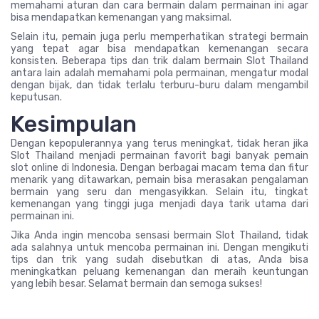
memahami aturan dan cara bermain dalam permainan ini agar
bisa mendapatkan kemenangan yang maksimal.
Selain itu, pemain juga perlu memperhatikan strategi bermain
yang tepat agar bisa mendapatkan kemenangan secara
konsisten. Beberapa tips dan trik dalam bermain Slot Thailand
antara lain adalah memahami pola permainan, mengatur modal
dengan bijak, dan tidak terlalu terburu-buru dalam mengambil
keputusan.
Kesimpulan
Dengan kepopulerannya yang terus meningkat, tidak heran jika
Slot Thailand menjadi permainan favorit bagi banyak pemain
slot online di Indonesia. Dengan berbagai macam tema dan fitur
menarik yang ditawarkan, pemain bisa merasakan pengalaman
bermain yang seru dan mengasyikkan. Selain itu, tingkat
kemenangan yang tinggi juga menjadi daya tarik utama dari
permainan ini.
Jika Anda ingin mencoba sensasi bermain Slot Thailand, tidak
ada salahnya untuk mencoba permainan ini. Dengan mengikuti
tips dan trik yang sudah disebutkan di atas, Anda bisa
meningkatkan peluang kemenangan dan meraih keuntungan
yang lebih besar. Selamat bermain dan semoga sukses!