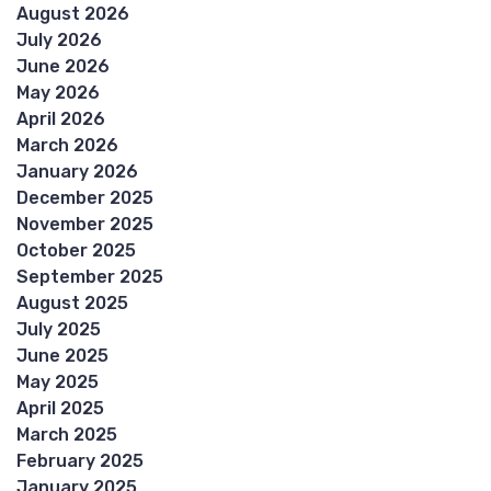
August 2026
July 2026
June 2026
May 2026
April 2026
March 2026
January 2026
December 2025
November 2025
October 2025
September 2025
August 2025
July 2025
June 2025
May 2025
April 2025
March 2025
February 2025
January 2025