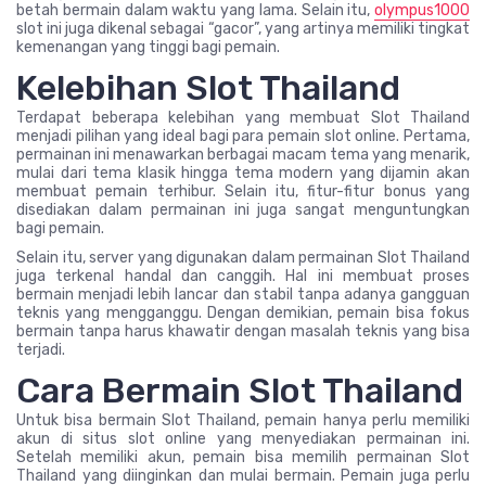
betah bermain dalam waktu yang lama. Selain itu,
olympus1000
slot ini juga dikenal sebagai “gacor”, yang artinya memiliki tingkat
kemenangan yang tinggi bagi pemain.
Kelebihan Slot Thailand
Terdapat beberapa kelebihan yang membuat Slot Thailand
menjadi pilihan yang ideal bagi para pemain slot online. Pertama,
permainan ini menawarkan berbagai macam tema yang menarik,
mulai dari tema klasik hingga tema modern yang dijamin akan
membuat pemain terhibur. Selain itu, fitur-fitur bonus yang
disediakan dalam permainan ini juga sangat menguntungkan
bagi pemain.
Selain itu, server yang digunakan dalam permainan Slot Thailand
juga terkenal handal dan canggih. Hal ini membuat proses
bermain menjadi lebih lancar dan stabil tanpa adanya gangguan
teknis yang mengganggu. Dengan demikian, pemain bisa fokus
bermain tanpa harus khawatir dengan masalah teknis yang bisa
terjadi.
Cara Bermain Slot Thailand
Untuk bisa bermain Slot Thailand, pemain hanya perlu memiliki
akun di situs slot online yang menyediakan permainan ini.
Setelah memiliki akun, pemain bisa memilih permainan Slot
Thailand yang diinginkan dan mulai bermain. Pemain juga perlu