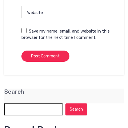
Website
Save my name, email, and website in this
browser for the next time I comment.
Search
Search