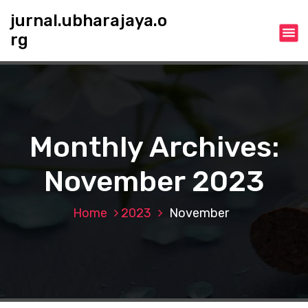
S
jurnal.ubharajaya.o
k
rg
i
p
t
o
c
o
n
Monthly Archives:
t
e
November 2023
n
t
Home
2023
November