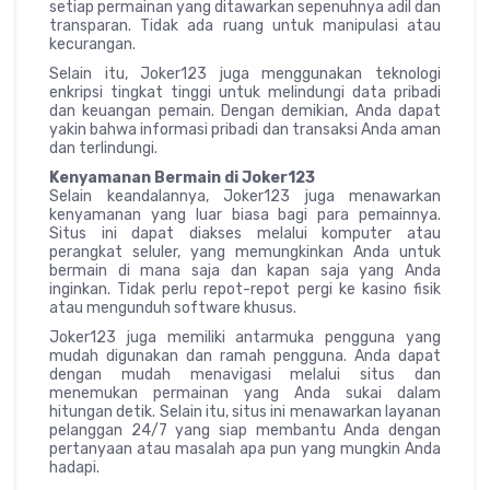
setiap permainan yang ditawarkan sepenuhnya adil dan
transparan. Tidak ada ruang untuk manipulasi atau
kecurangan.
Selain itu, Joker123 juga menggunakan teknologi
enkripsi tingkat tinggi untuk melindungi data pribadi
dan keuangan pemain. Dengan demikian, Anda dapat
yakin bahwa informasi pribadi dan transaksi Anda aman
dan terlindungi.
Kenyamanan Bermain di Joker123
Selain keandalannya, Joker123 juga menawarkan
kenyamanan yang luar biasa bagi para pemainnya.
Situs ini dapat diakses melalui komputer atau
perangkat seluler, yang memungkinkan Anda untuk
bermain di mana saja dan kapan saja yang Anda
inginkan. Tidak perlu repot-repot pergi ke kasino fisik
atau mengunduh software khusus.
Joker123 juga memiliki antarmuka pengguna yang
mudah digunakan dan ramah pengguna. Anda dapat
dengan mudah menavigasi melalui situs dan
menemukan permainan yang Anda sukai dalam
hitungan detik. Selain itu, situs ini menawarkan layanan
pelanggan 24/7 yang siap membantu Anda dengan
pertanyaan atau masalah apa pun yang mungkin Anda
hadapi.