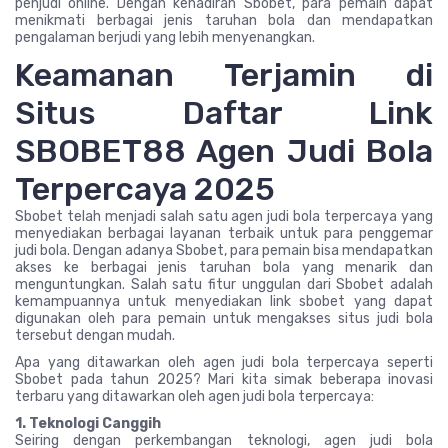
penjudi online. Dengan kehadiran Sbobet, para pemain dapat
menikmati berbagai jenis taruhan bola dan mendapatkan
pengalaman berjudi yang lebih menyenangkan.
Keamanan Terjamin di
Situs Daftar Link
SBOBET88 Agen Judi Bola
Terpercaya 2025
Sbobet telah menjadi salah satu agen judi bola terpercaya yang
menyediakan berbagai layanan terbaik untuk para penggemar
judi bola. Dengan adanya Sbobet, para pemain bisa mendapatkan
akses ke berbagai jenis taruhan bola yang menarik dan
menguntungkan. Salah satu fitur unggulan dari Sbobet adalah
kemampuannya untuk menyediakan link sbobet yang dapat
digunakan oleh para pemain untuk mengakses situs judi bola
tersebut dengan mudah.
Apa yang ditawarkan oleh agen judi bola terpercaya seperti
Sbobet pada tahun 2025? Mari kita simak beberapa inovasi
terbaru yang ditawarkan oleh agen judi bola terpercaya:
1. Teknologi Canggih
Seiring dengan perkembangan teknologi, agen judi bola