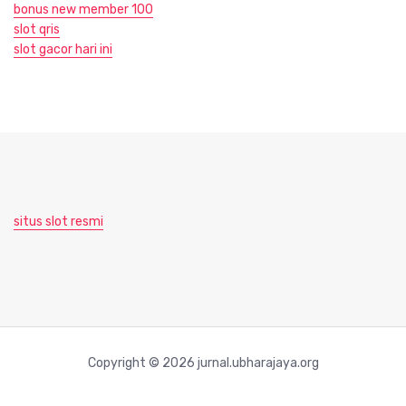
bonus new member 100
slot qris
slot gacor hari ini
situs slot resmi
Copyright © 2026 jurnal.ubharajaya.org