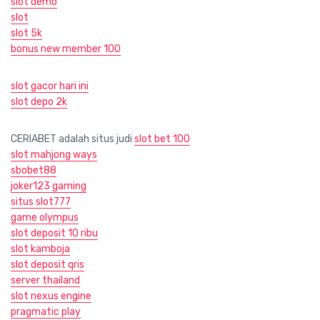
slot demo
slot
slot 5k
bonus new member 100
slot gacor hari ini
slot depo 2k
CERIABET adalah situs judi
slot bet 100
slot mahjong ways
sbobet88
joker123 gaming
situs slot777
game olympus
slot deposit 10 ribu
slot kamboja
slot deposit qris
server thailand
slot nexus engine
pragmatic play