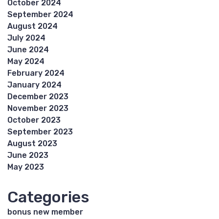
October 2024
September 2024
August 2024
July 2024
June 2024
May 2024
February 2024
January 2024
December 2023
November 2023
October 2023
September 2023
August 2023
June 2023
May 2023
Categories
bonus new member