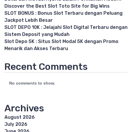
Discover the Best Slot Toto Site for Big Wins
SLOT BONUS : Bonus Slot Terbaru dengan Peluang
Jackpot Lebih Besar
SLOT DEPO 10K : Jelajahi Slot Digital Terbaru dengan
Sistem Deposit yang Mudah
Slot Depo 5K : Situs Slot Modal 5K dengan Promo
Menarik dan Akses Terbaru
Recent Comments
No comments to show.
Archives
August 2026
July 2026
June 2026