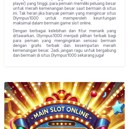
player) yang tinggi, para pemain memiliki peluang besar
untuk meraih kemenangan besar saat bermain di situs
ini. Tak heran jika banyak pemain yang mengincar situs
Olympus1000 untuk memperoleh keuntungan
maksimal dalam bermain game slot online.
Dengan berbagai kelebihan dan fitur menarik yang
ditawarkan, Olympus1000 menjadi pilihan terbaik bagi
para pemain yang menginginkan sensasi bermain
dengan grafis terbaik dan kesempatan meraih
kemenangan besar. Jadi, jangan ragu untuk bergabung
dan bermain di situs Olympus1000 sekarang juga!