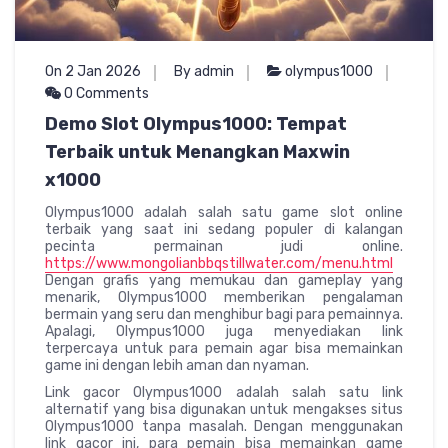
On 2 Jan 2026
By admin
olympus1000
0 Comments
Demo Slot Olympus1000: Tempat
Terbaik untuk Menangkan Maxwin
x1000
Olympus1000 adalah salah satu game slot online
terbaik yang saat ini sedang populer di kalangan
pecinta permainan judi online.
https://www.mongolianbbqstillwater.com/menu.html
Dengan grafis yang memukau dan gameplay yang
menarik, Olympus1000 memberikan pengalaman
bermain yang seru dan menghibur bagi para pemainnya.
Apalagi, Olympus1000 juga menyediakan link
terpercaya untuk para pemain agar bisa memainkan
game ini dengan lebih aman dan nyaman.
Link gacor Olympus1000 adalah salah satu link
alternatif yang bisa digunakan untuk mengakses situs
Olympus1000 tanpa masalah. Dengan menggunakan
link gacor ini, para pemain bisa memainkan game