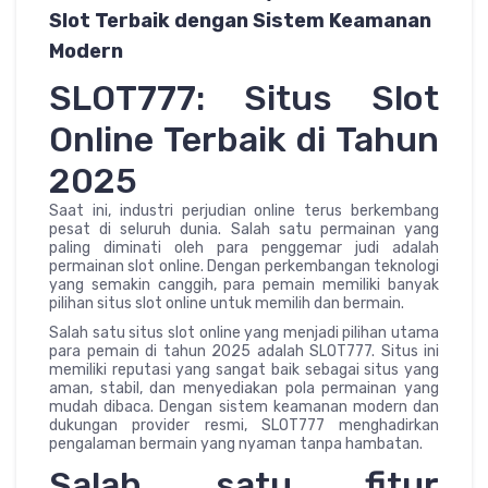
Slot Terbaik dengan Sistem Keamanan
Modern
SLOT777: Situs Slot
Online Terbaik di Tahun
2025
Saat ini, industri perjudian online terus berkembang
pesat di seluruh dunia. Salah satu permainan yang
paling diminati oleh para penggemar judi adalah
permainan slot online. Dengan perkembangan teknologi
yang semakin canggih, para pemain memiliki banyak
pilihan situs slot online untuk memilih dan bermain.
Salah satu situs slot online yang menjadi pilihan utama
para pemain di tahun 2025 adalah SLOT777. Situs ini
memiliki reputasi yang sangat baik sebagai situs yang
aman, stabil, dan menyediakan pola permainan yang
mudah dibaca. Dengan sistem keamanan modern dan
dukungan provider resmi, SLOT777 menghadirkan
pengalaman bermain yang nyaman tanpa hambatan.
Salah satu fitur