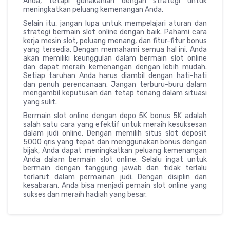
Anda, tetapi gunakanlah dengan strategi untuk
meningkatkan peluang kemenangan Anda.
Selain itu, jangan lupa untuk mempelajari aturan dan
strategi bermain slot online dengan baik. Pahami cara
kerja mesin slot, peluang menang, dan fitur-fitur bonus
yang tersedia. Dengan memahami semua hal ini, Anda
akan memiliki keunggulan dalam bermain slot online
dan dapat meraih kemenangan dengan lebih mudah.
Setiap taruhan Anda harus diambil dengan hati-hati
dan penuh perencanaan. Jangan terburu-buru dalam
mengambil keputusan dan tetap tenang dalam situasi
yang sulit.
Bermain slot online dengan depo 5K bonus 5K adalah
salah satu cara yang efektif untuk meraih kesuksesan
dalam judi online. Dengan memilih situs slot deposit
5000 qris yang tepat dan menggunakan bonus dengan
bijak, Anda dapat meningkatkan peluang kemenangan
Anda dalam bermain slot online. Selalu ingat untuk
bermain dengan tanggung jawab dan tidak terlalu
terlarut dalam permainan judi. Dengan disiplin dan
kesabaran, Anda bisa menjadi pemain slot online yang
sukses dan meraih hadiah yang besar.