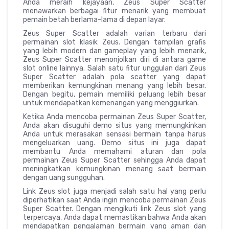
Anda meraih kejayaan, Zeus Super Scatter
menawarkan berbagai fitur menarik yang membuat
pemain betah berlama-lama di depan layar.
Zeus Super Scatter adalah varian terbaru dari
permainan slot klasik Zeus. Dengan tampilan grafis
yang lebih modern dan gameplay yang lebih menarik,
Zeus Super Scatter menonjolkan diri di antara game
slot online lainnya. Salah satu fitur unggulan dari Zeus
Super Scatter adalah pola scatter yang dapat
memberikan kemungkinan menang yang lebih besar.
Dengan begitu, pemain memiliki peluang lebih besar
untuk mendapatkan kemenangan yang menggiurkan.
Ketika Anda mencoba permainan Zeus Super Scatter,
Anda akan disuguhi demo situs yang memungkinkan
Anda untuk merasakan sensasi bermain tanpa harus
mengeluarkan uang. Demo situs ini juga dapat
membantu Anda memahami aturan dan pola
permainan Zeus Super Scatter sehingga Anda dapat
meningkatkan kemungkinan menang saat bermain
dengan uang sungguhan.
Link Zeus slot juga menjadi salah satu hal yang perlu
diperhatikan saat Anda ingin mencoba permainan Zeus
Super Scatter. Dengan mengikuti link Zeus slot yang
terpercaya, Anda dapat memastikan bahwa Anda akan
mendapatkan pengalaman bermain yang aman dan