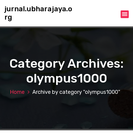
S
jurnal.ubharajaya.o
k
rg
i
p
t
o
c
o
n
Category Archives:
t
e
olympus1000
n
t
Home
Archive by category "olympus1000"