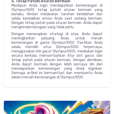
5. Tetap Patuhi Aturan Bermain
Meskipun Anda ingin mendapatkan kemenangan di
Olympus1000, tetap patuhi aturan bermain yang
berlaku. Hindari melakukan taruhan berlebihan dan
selalu kendalikan emosi Anda saat sedang bermain.
Dengan tetap patuh pada aturan bermain, Anda dapat
menghindari kerugian yang tidak perlu.
Dengan menerapkan strategi di atas, Anda dapat
meningkatkan peluang Anda untuk meraih
kemenangan di game Olympus1000. Pastikan Anda
selalu memilih situs Olympus1000 terpercaya,
menggunakan link gacor Olympus1000, melalukan login
secara berkala, memanfaatkan fitur slot gacor, dan
tetap patuh pada aturan bermain. Dengan demikian,
Anda dapat bermain dengan lebih percaya diri dan
mendapatkan kemenangan yang Anda inginkan.
Semoga artikel ini bermanfaat dan membantu Anda
dalam meraih kemenangan di Olympus1000.