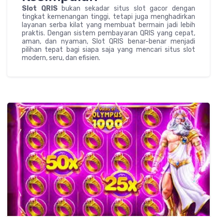
Slot QRIS
bukan sekadar situs slot gacor dengan
tingkat kemenangan tinggi, tetapi juga menghadirkan
layanan serba kilat yang membuat bermain jadi lebih
praktis. Dengan sistem pembayaran QRIS yang cepat,
aman, dan nyaman, Slot QRIS benar-benar menjadi
pilihan tepat bagi siapa saja yang mencari situs slot
modern, seru, dan efisien.