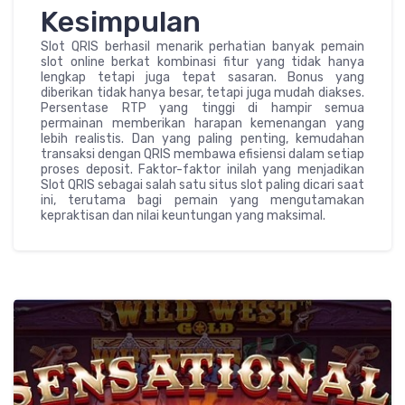
Kesimpulan
Slot QRIS berhasil menarik perhatian banyak pemain
slot online berkat kombinasi fitur yang tidak hanya
lengkap tetapi juga tepat sasaran. Bonus yang
diberikan tidak hanya besar, tetapi juga mudah diakses.
Persentase RTP yang tinggi di hampir semua
permainan memberikan harapan kemenangan yang
lebih realistis. Dan yang paling penting, kemudahan
transaksi dengan QRIS membawa efisiensi dalam setiap
proses deposit. Faktor-faktor inilah yang menjadikan
Slot QRIS sebagai salah satu situs slot paling dicari saat
ini, terutama bagi pemain yang mengutamakan
kepraktisan dan nilai keuntungan yang maksimal.