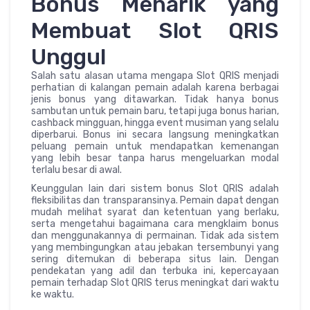
Bonus Menarik yang
Membuat Slot QRIS
Unggul
Salah satu alasan utama mengapa Slot QRIS menjadi
perhatian di kalangan pemain adalah karena berbagai
jenis bonus yang ditawarkan. Tidak hanya bonus
sambutan untuk pemain baru, tetapi juga bonus harian,
cashback mingguan, hingga event musiman yang selalu
diperbarui. Bonus ini secara langsung meningkatkan
peluang pemain untuk mendapatkan kemenangan
yang lebih besar tanpa harus mengeluarkan modal
terlalu besar di awal.
Keunggulan lain dari sistem bonus Slot QRIS adalah
fleksibilitas dan transparansinya. Pemain dapat dengan
mudah melihat syarat dan ketentuan yang berlaku,
serta mengetahui bagaimana cara mengklaim bonus
dan menggunakannya di permainan. Tidak ada sistem
yang membingungkan atau jebakan tersembunyi yang
sering ditemukan di beberapa situs lain. Dengan
pendekatan yang adil dan terbuka ini, kepercayaan
pemain terhadap Slot QRIS terus meningkat dari waktu
ke waktu.