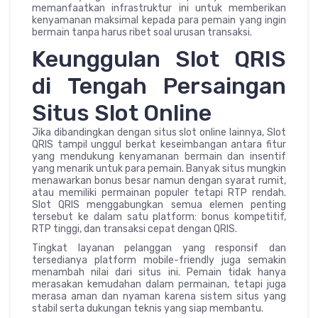
memanfaatkan infrastruktur ini untuk memberikan
kenyamanan maksimal kepada para pemain yang ingin
bermain tanpa harus ribet soal urusan transaksi.
Keunggulan Slot QRIS
di Tengah Persaingan
Situs Slot Online
Jika dibandingkan dengan situs slot online lainnya, Slot
QRIS tampil unggul berkat keseimbangan antara fitur
yang mendukung kenyamanan bermain dan insentif
yang menarik untuk para pemain. Banyak situs mungkin
menawarkan bonus besar namun dengan syarat rumit,
atau memiliki permainan populer tetapi RTP rendah.
Slot QRIS menggabungkan semua elemen penting
tersebut ke dalam satu platform: bonus kompetitif,
RTP tinggi, dan transaksi cepat dengan QRIS.
Tingkat layanan pelanggan yang responsif dan
tersedianya platform mobile-friendly juga semakin
menambah nilai dari situs ini. Pemain tidak hanya
merasakan kemudahan dalam permainan, tetapi juga
merasa aman dan nyaman karena sistem situs yang
stabil serta dukungan teknis yang siap membantu.