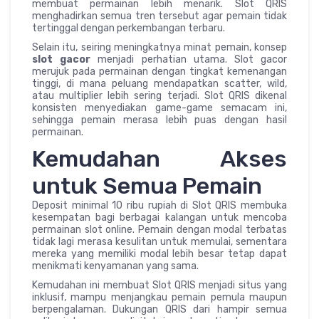
membuat permainan lebih menarik. Slot QRIS
menghadirkan semua tren tersebut agar pemain tidak
tertinggal dengan perkembangan terbaru.
Selain itu, seiring meningkatnya minat pemain, konsep
slot gacor
menjadi perhatian utama. Slot gacor
merujuk pada permainan dengan tingkat kemenangan
tinggi, di mana peluang mendapatkan scatter, wild,
atau multiplier lebih sering terjadi. Slot QRIS dikenal
konsisten menyediakan game-game semacam ini,
sehingga pemain merasa lebih puas dengan hasil
permainan.
Kemudahan Akses
untuk Semua Pemain
Deposit minimal 10 ribu rupiah di Slot QRIS membuka
kesempatan bagi berbagai kalangan untuk mencoba
permainan slot online. Pemain dengan modal terbatas
tidak lagi merasa kesulitan untuk memulai, sementara
mereka yang memiliki modal lebih besar tetap dapat
menikmati kenyamanan yang sama.
Kemudahan ini membuat Slot QRIS menjadi situs yang
inklusif, mampu menjangkau pemain pemula maupun
berpengalaman. Dukungan QRIS dari hampir semua