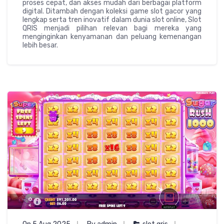
proses cepat, dan akses mudah dari berbagai platform
digital. Ditambah dengan koleksi game slot gacor yang
lengkap serta tren inovatif dalam dunia slot online, Slot
QRIS menjadi pilihan relevan bagi mereka yang
menginginkan kenyamanan dan peluang kemenangan
lebih besar.