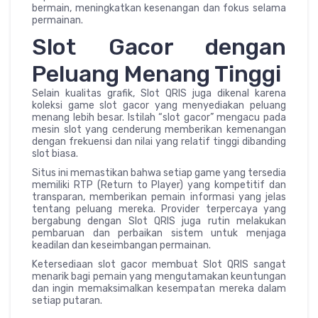
bermain, meningkatkan kesenangan dan fokus selama
permainan.
Slot Gacor dengan
Peluang Menang Tinggi
Selain kualitas grafik, Slot QRIS juga dikenal karena
koleksi game slot gacor yang menyediakan peluang
menang lebih besar. Istilah “slot gacor” mengacu pada
mesin slot yang cenderung memberikan kemenangan
dengan frekuensi dan nilai yang relatif tinggi dibanding
slot biasa.
Situs ini memastikan bahwa setiap game yang tersedia
memiliki RTP (Return to Player) yang kompetitif dan
transparan, memberikan pemain informasi yang jelas
tentang peluang mereka. Provider terpercaya yang
bergabung dengan Slot QRIS juga rutin melakukan
pembaruan dan perbaikan sistem untuk menjaga
keadilan dan keseimbangan permainan.
Ketersediaan slot gacor membuat Slot QRIS sangat
menarik bagi pemain yang mengutamakan keuntungan
dan ingin memaksimalkan kesempatan mereka dalam
setiap putaran.