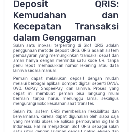
Deposit QRIS:
Kemudahan dan
Kecepatan Transaksi
dalam Genggaman
Salah satu inovasi terpenting di Slot QRIS adalah
penggunaan metode deposit QRIS. QRIS adalah sistem
pembayaran yang memungkinkan transaksi cepat dan
aman hanya dengan memindai satu kode QR, tanpa
perlu repot memasukkan nomor rekening atau data
lainnya secara manual.
Pemain dapat melakukan deposit dengan mudah
melalui berbagai aplikasi dompet digital seperti DANA,
OVO, GoPay, ShopeePay, dan lainnya. Proses yang
cepat ini membuat pemain bisa langsung mulai
bermain tanpa harus menunggu lama, sekaligus
mengurangi risiko kesalahan saat transfer.
Selain itu, sistem QRIS memberikan fleksibilitas dan
kenyamanan, karena dapat digunakan oleh siapa saja
yang memiliki akses ke aplikasi pembayaran digital di
Indonesia. Hal ini menjadikan Slot QRIS sebagai salah
satu situs dengan layanan deposit paling efisien dan