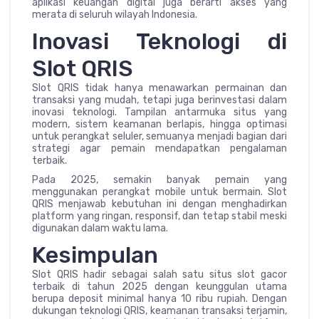
aplikasi keuangan digital juga berarti akses yang
merata di seluruh wilayah Indonesia.
Inovasi Teknologi di
Slot QRIS
Slot QRIS tidak hanya menawarkan permainan dan
transaksi yang mudah, tetapi juga berinvestasi dalam
inovasi teknologi. Tampilan antarmuka situs yang
modern, sistem keamanan berlapis, hingga optimasi
untuk perangkat seluler, semuanya menjadi bagian dari
strategi agar pemain mendapatkan pengalaman
terbaik.
Pada 2025, semakin banyak pemain yang
menggunakan perangkat mobile untuk bermain. Slot
QRIS menjawab kebutuhan ini dengan menghadirkan
platform yang ringan, responsif, dan tetap stabil meski
digunakan dalam waktu lama.
Kesimpulan
Slot QRIS hadir sebagai salah satu situs slot gacor
terbaik di tahun 2025 dengan keunggulan utama
berupa deposit minimal hanya 10 ribu rupiah. Dengan
dukungan teknologi QRIS, keamanan transaksi terjamin,