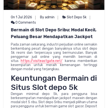
On 1 Jul 2026
By admin
Slot Depo 5k
0 Comments
Bermain di Slot Depo 5ribu: Modal Kecil,
Peluang Besar Mendapatkan Jackpot
Pada zaman sekarang, industri perjudian online semakin
berkembang pesat dengan banyaknya situs slot depo
5k resmi dan terpercaya yang bermunculan. Banyak
penggemar judi online yang memilih bermain di
situs
https://visiteastgate.net/
karena memberikan
kesempatan untuk meraih kemenangan tertinggi
dengan modal yang terjangkau.
Keuntungan Bermain di
Situs Slot depo 5k
Dengan minimal depo 5k, para pengguna bisa
berkesempatan mendapatkan jackpot maxwin dengan
modal slot 5 ribu. Slot depo 5ribu menjadi pilihan utama
para pengguna untuk bermain game slot gacor. Deposit