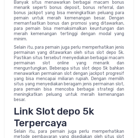
Banyak situs menawarkan berbagai macam bonus
menarik seperti bonus deposit, bonus referral, dan
bonus jackpot yang bisa meningkatkan peluang para
pemain untuk meraih kemenangan besar. Dengan
memanfaatkan bonus dan promosi yang ditawarkan,
para pemain bisa memaksimalkan keuntungan dan
meraih kemenangan tertinggi dengan modal yang
minim.
Selain itu, para pemain juga perlu memperhatikan jenis
permainan yang ditawarkan oleh situs slot depo 5k.
Pastikan situs tersebut menyediakan berbagai macam
permainan slot online yang menarik dan
menguntungkan. Beberapa situs slot depo 5k bahkan
menawarkan permainan slot dengan jackpot progresif
yang bisa mencapai miliaran rupiah. Dengan memilih
situs yang menyediakan beragam jenis permainan slot,
para pemain bisa mencoba berbagai strategi dan
meningkatkan peluang untuk meraih kemenangan
besar.
Link Slot depo 5k
Terpercaya
Selain itu, para pemain juga perlu memperhatikan
metode pembayaran yang disediakan oleh situs slot