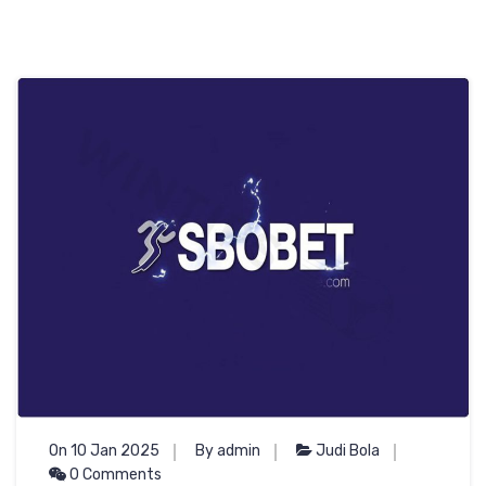
On 10 Jan 2025
By admin
Judi Bola
0 Comments