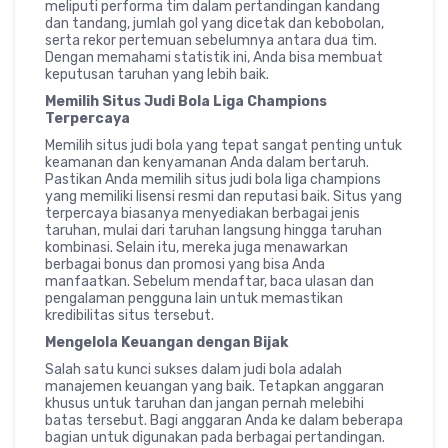
meliputi performa tim dalam pertandingan kandang
dan tandang, jumlah gol yang dicetak dan kebobolan,
serta rekor pertemuan sebelumnya antara dua tim.
Dengan memahami statistik ini, Anda bisa membuat
keputusan taruhan yang lebih baik.
Memilih Situs Judi Bola Liga Champions
Terpercaya
Memilih situs judi bola yang tepat sangat penting untuk
keamanan dan kenyamanan Anda dalam bertaruh.
Pastikan Anda memilih situs judi bola liga champions
yang memiliki lisensi resmi dan reputasi baik. Situs yang
terpercaya biasanya menyediakan berbagai jenis
taruhan, mulai dari taruhan langsung hingga taruhan
kombinasi. Selain itu, mereka juga menawarkan
berbagai bonus dan promosi yang bisa Anda
manfaatkan. Sebelum mendaftar, baca ulasan dan
pengalaman pengguna lain untuk memastikan
kredibilitas situs tersebut.
Mengelola Keuangan dengan Bijak
Salah satu kunci sukses dalam judi bola adalah
manajemen keuangan yang baik. Tetapkan anggaran
khusus untuk taruhan dan jangan pernah melebihi
batas tersebut. Bagi anggaran Anda ke dalam beberapa
bagian untuk digunakan pada berbagai pertandingan.