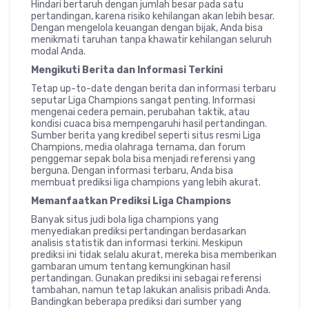
Hindari bertaruh dengan jumlah besar pada satu
pertandingan, karena risiko kehilangan akan lebih besar.
Dengan mengelola keuangan dengan bijak, Anda bisa
menikmati taruhan tanpa khawatir kehilangan seluruh
modal Anda.
Mengikuti Berita dan Informasi Terkini
Tetap up-to-date dengan berita dan informasi terbaru
seputar Liga Champions sangat penting. Informasi
mengenai cedera pemain, perubahan taktik, atau
kondisi cuaca bisa mempengaruhi hasil pertandingan.
Sumber berita yang kredibel seperti situs resmi Liga
Champions, media olahraga ternama, dan forum
penggemar sepak bola bisa menjadi referensi yang
berguna. Dengan informasi terbaru, Anda bisa
membuat prediksi liga champions yang lebih akurat.
Memanfaatkan Prediksi Liga Champions
Banyak situs judi bola liga champions yang
menyediakan prediksi pertandingan berdasarkan
analisis statistik dan informasi terkini. Meskipun
prediksi ini tidak selalu akurat, mereka bisa memberikan
gambaran umum tentang kemungkinan hasil
pertandingan. Gunakan prediksi ini sebagai referensi
tambahan, namun tetap lakukan analisis pribadi Anda.
Bandingkan beberapa prediksi dari sumber yang