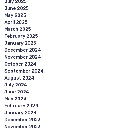
July 2025
June 2025
May 2025
April 2025
March 2025
February 2025
January 2025
December 2024
November 2024
October 2024
September 2024
August 2024
July 2024
June 2024
May 2024
February 2024
January 2024
December 2023
November 2023