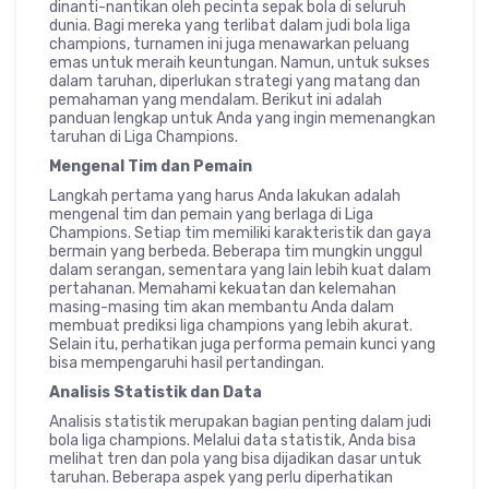
dinanti-nantikan oleh pecinta sepak bola di seluruh
dunia. Bagi mereka yang terlibat dalam judi bola liga
champions, turnamen ini juga menawarkan peluang
emas untuk meraih keuntungan. Namun, untuk sukses
dalam taruhan, diperlukan strategi yang matang dan
pemahaman yang mendalam. Berikut ini adalah
panduan lengkap untuk Anda yang ingin memenangkan
taruhan di Liga Champions.
Mengenal Tim dan Pemain
Langkah pertama yang harus Anda lakukan adalah
mengenal tim dan pemain yang berlaga di Liga
Champions. Setiap tim memiliki karakteristik dan gaya
bermain yang berbeda. Beberapa tim mungkin unggul
dalam serangan, sementara yang lain lebih kuat dalam
pertahanan. Memahami kekuatan dan kelemahan
masing-masing tim akan membantu Anda dalam
membuat prediksi liga champions yang lebih akurat.
Selain itu, perhatikan juga performa pemain kunci yang
bisa mempengaruhi hasil pertandingan.
Analisis Statistik dan Data
Analisis statistik merupakan bagian penting dalam judi
bola liga champions. Melalui data statistik, Anda bisa
melihat tren dan pola yang bisa dijadikan dasar untuk
taruhan. Beberapa aspek yang perlu diperhatikan