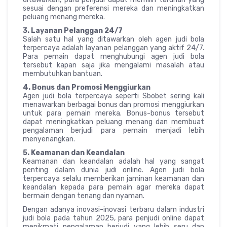
sesuai dengan preferensi mereka dan meningkatkan
peluang menang mereka.
3. Layanan Pelanggan 24/7
Salah satu hal yang ditawarkan oleh agen judi bola
terpercaya adalah layanan pelanggan yang aktif 24/7.
Para pemain dapat menghubungi agen judi bola
tersebut kapan saja jika mengalami masalah atau
membutuhkan bantuan.
4. Bonus dan Promosi Menggiurkan
Agen judi bola terpercaya seperti Sbobet sering kali
menawarkan berbagai bonus dan promosi menggiurkan
untuk para pemain mereka. Bonus-bonus tersebut
dapat meningkatkan peluang menang dan membuat
pengalaman berjudi para pemain menjadi lebih
menyenangkan.
5. Keamanan dan Keandalan
Keamanan dan keandalan adalah hal yang sangat
penting dalam dunia judi online. Agen judi bola
terpercaya selalu memberikan jaminan keamanan dan
keandalan kepada para pemain agar mereka dapat
bermain dengan tenang dan nyaman.
Dengan adanya inovasi-inovasi terbaru dalam industri
judi bola pada tahun 2025, para penjudi online dapat
menikmati pengalaman berjudi yang lebih seru dan