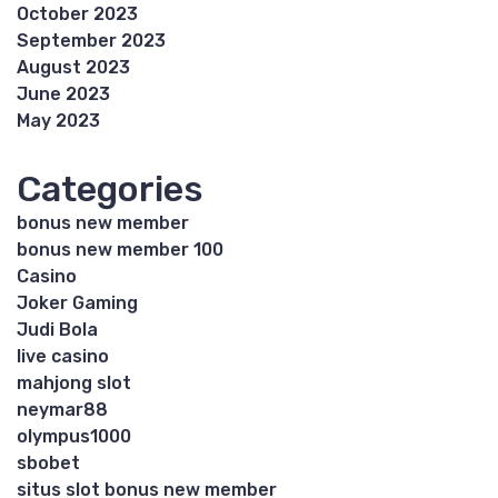
October 2023
September 2023
August 2023
June 2023
May 2023
Categories
bonus new member
bonus new member 100
Casino
Joker Gaming
Judi Bola
live casino
mahjong slot
neymar88
olympus1000
sbobet
situs slot bonus new member