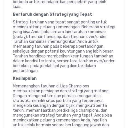
berbeda untuk mendapatkan perspektif yang lebih
luas.
Bertaruh dengan Strategi yang Tepat
Strategi taruhan yang tepat sangat penting untuk
meningkatkan peluang kemenangan. Beberapa strategi
yang bisa Anda coba antara lain taruhan kombinasi
(parlay), taruhan handicap, dan taruhan over/under.
Taruhan kombinasi memungkinkan Anda untuk
memasang taruhan pada beberapa pertandingan
sekaligus dengan potensi keuntungan yang lebih besar.
Taruhan handicap memberikan keuntungan tambahan
dalam kondisi tertentu, sementara taruhan over/under
berfokus pada jumlah gol yang dicetak dalam
pertandingan.
Kesimpulan
Memenangkan taruhan di Liga Champions
membutuhkan persiapan dan strategi yang matang.
Dengan mengenal tim dan pemain, menganalisis
statistik, memilih situs judi bola yang terpercaya,
mengelola keuangan dengan bijak, mengikuti berita
terkini, memanfaatkan prediksi liga champions, dan
menggunakan strategi taruhan yang tepat, Anda bisa
meningkatkan peluang kemenangan Anda. Ingatlah
untuk selalu bermain secara bertanggung jawab dan