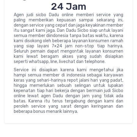
24 Jam
Agen judi sicbo Dadu online memberi service yang
paling memberikan kepuasan sampai sekarang ini,
dengan service yang cepat dan jaga keyakinan member
itu sangat kami jaga. Dan Dadu Sicbo siap untuk layani
semua member diindonesia tanpa batas waktu, karena
kami disokong oleh beberapa layanan konsumen ramah
yang siap layani 7×24 jam non-stop tiap harinya.
Seluruh pemain dapat mengontak layanan konsumen
kami lewat beragam akses yang sudah disiapkan
seperti whatsapp, line, livechat dan telephone.
Service ini disiapkan karena kami mengetahui jika
hampi semua member di indonesia sebagai karyawan
keras yang sehari-harinya repot jalani hari yang padat,
hingga memerlukan sebuah selingan untuk lupakan
kepenatan tiap hari bekerja dengan bermain judi Sicbo
online lewat agen Dadu dengan jam yang tidak ada
batas. Karena itu terus tergabung dengan kami dan
peroleh service yang sarat dengan keringanan dan
beberapa bonus menarik lainnya.