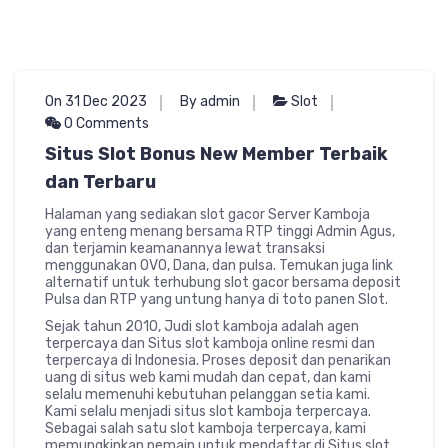
On 31 Dec 2023
By admin
Slot
0 Comments
Situs Slot Bonus New Member Terbaik
dan Terbaru
Halaman yang sediakan slot gacor Server Kamboja
yang enteng menang bersama RTP tinggi Admin Agus,
dan terjamin keamanannya lewat transaksi
menggunakan OVO, Dana, dan pulsa. Temukan juga link
alternatif untuk terhubung slot gacor bersama deposit
Pulsa dan RTP yang untung hanya di toto panen Slot.
Sejak tahun 2010, Judi slot kamboja adalah agen
terpercaya dan Situs slot kamboja online resmi dan
terpercaya di Indonesia. Proses deposit dan penarikan
uang di situs web kami mudah dan cepat, dan kami
selalu memenuhi kebutuhan pelanggan setia kami.
Kami selalu menjadi situs slot kamboja terpercaya.
Sebagai salah satu slot kamboja terpercaya, kami
memungkinkan pemain untuk mendaftar di Situs slot