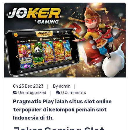
On 23 Dec 2023
By admin
Uncategorized
0 Comments
Pragmatic Play ialah situs slot online
terpopuler di kelompok pemain slot
Indonesia di th.