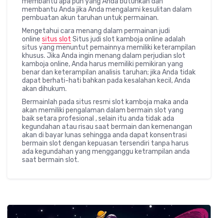
membantu apa pun yang Anda butuhkan dan
membantu Anda jika Anda mengalami kesulitan dalam
pembuatan akun taruhan untuk permainan.
Mengetahui cara menang dalam permainan judi
online
situs slot
Situs judi slot kamboja online adalah
situs yang menuntut pemainnya memiliki keterampilan
khusus. Jika Anda ingin menang dalam perjudian slot
kamboja online, Anda harus memiliki pemikiran yang
benar dan keterampilan analisis taruhan; jika Anda tidak
dapat berhati-hati bahkan pada kesalahan kecil, Anda
akan dihukum.
Bermainlah pada situs resmi slot kamboja maka anda
akan memiliki pengalaman dalam bermain slot yang
baik setara profesional , selain itu anda tidak ada
kegundahan atau risau saat bermain dan kemenangan
akan di bayar lunas sehingga anda dapat konsentrasi
bermain slot dengan kepuasan tersendiri tanpa harus
ada kegundahan yang mengganggu ketrampilan anda
saat bermain slot.