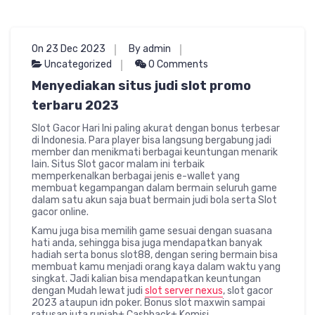
On 23 Dec 2023
By admin
Uncategorized
0 Comments
Menyediakan situs judi slot promo
terbaru 2023
Slot Gacor Hari Ini paling akurat dengan bonus terbesar
di Indonesia. Para player bisa langsung bergabung jadi
member dan menikmati berbagai keuntungan menarik
lain. Situs Slot gacor malam ini terbaik
memperkenalkan berbagai jenis e-wallet yang
membuat kegampangan dalam bermain seluruh game
dalam satu akun saja buat bermain judi bola serta Slot
gacor online.
Kamu juga bisa memilih game sesuai dengan suasana
hati anda, sehingga bisa juga mendapatkan banyak
hadiah serta bonus slot88, dengan sering bermain bisa
membuat kamu menjadi orang kaya dalam waktu yang
singkat. Jadi kalian bisa mendapatkan keuntungan
dengan Mudah lewat judi
slot server nexus
, slot gacor
2023 ataupun idn poker. Bonus slot maxwin sampai
ratusan juta rupiah+ Cashback+ Komisi.