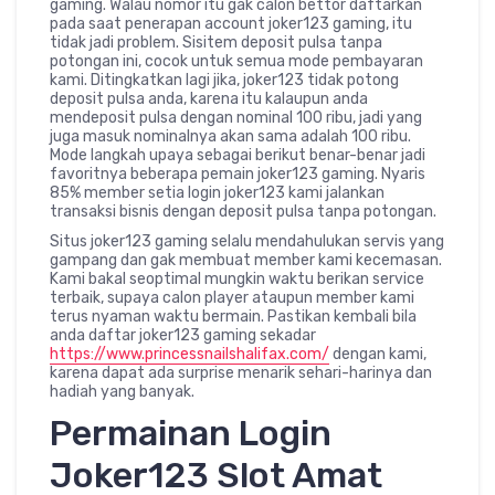
gaming. Walau nomor itu gak calon bettor daftarkan
pada saat penerapan account joker123 gaming, itu
tidak jadi problem. Sisitem deposit pulsa tanpa
potongan ini, cocok untuk semua mode pembayaran
kami. Ditingkatkan lagi jika, joker123 tidak potong
deposit pulsa anda, karena itu kalaupun anda
mendeposit pulsa dengan nominal 100 ribu, jadi yang
juga masuk nominalnya akan sama adalah 100 ribu.
Mode langkah upaya sebagai berikut benar-benar jadi
favoritnya beberapa pemain joker123 gaming. Nyaris
85% member setia login joker123 kami jalankan
transaksi bisnis dengan deposit pulsa tanpa potongan.
Situs joker123 gaming selalu mendahulukan servis yang
gampang dan gak membuat member kami kecemasan.
Kami bakal seoptimal mungkin waktu berikan service
terbaik, supaya calon player ataupun member kami
terus nyaman waktu bermain. Pastikan kembali bila
anda daftar joker123 gaming sekadar
https://www.princessnailshalifax.com/
dengan kami,
karena dapat ada surprise menarik sehari-harinya dan
hadiah yang banyak.
Permainan Login
Joker123 Slot Amat