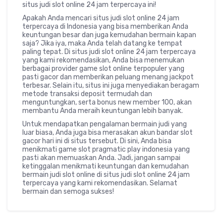
situs judi slot online 24 jam terpercaya ini!
Apakah Anda mencari situs judi slot online 24 jam
terpercaya di Indonesia yang bisa memberikan Anda
keuntungan besar dan juga kemudahan bermain kapan
saja? Jika iya, maka Anda telah datang ke tempat
paling tepat. Di situs judi slot online 24 jam terpercaya
yang kami rekomendasikan, Anda bisa menemukan
berbagai provider game slot online terpopuler yang
pasti gacor dan memberikan peluang menang jackpot
terbesar. Selain itu, situs ini juga menyediakan beragam
metode transaksi deposit termudah dan
menguntungkan, serta bonus new member 100, akan
membantu Anda meraih keuntungan lebih banyak.
Untuk mendapatkan pengalaman bermain judi yang
luar biasa, Anda juga bisa merasakan akun bandar slot
gacor hari ini di situs tersebut. Di sini, Anda bisa
menikmati game slot pragmatic play indonesia yang
pasti akan memuaskan Anda. Jadi, jangan sampai
ketinggalan menikmati keuntungan dan kemudahan
bermain judi slot online di situs judi slot online 24 jam
terpercaya yang kami rekomendasikan. Selamat
bermain dan semoga sukses!