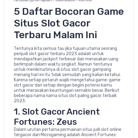
5 Daftar Bocoran Game
Situs Slot Gacor
Terbaru Malam Ini
Tentunya kita semua tau jika tujuan utama seorang
penjudi slot gacor terbaru 2023 adalah untuk
mendapatkan jackpot terbesar dan merasakan uang
berlimpah dalam waktu singkat. Namun tentunya
untuk menikmatinya di situs slot gacor gampang
menang hari ini itu tidak semudah yang kalian ketahui.
Karena setiap petaruh wajib mengetahui game-game
slot gacor dari setiap dengan begini potensi kamu
untuk merasakan keuntungan semakin besar. Berikut
beberapa nama nama situs slot paling gacor terbaik
2023.
1. Slot Gacor Ancient
Fortunes: Zeus
Dalam urutan pertama permainan situs judi slot online
tergacor dari Microgaming adalah Ancient Fortunes: