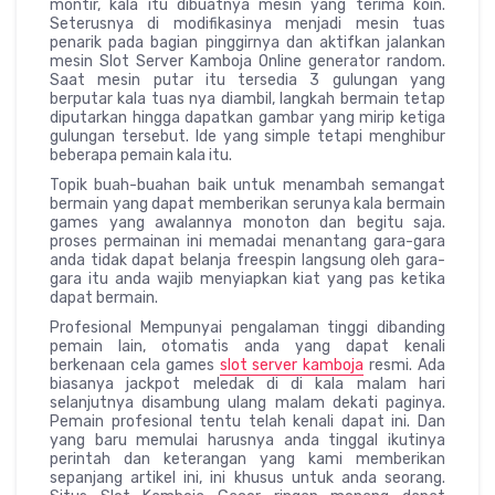
montir, kala itu dibuatnya mesin yang terima koin.
Seterusnya di modifikasinya menjadi mesin tuas
penarik pada bagian pinggirnya dan aktifkan jalankan
mesin Slot Server Kamboja Online generator random.
Saat mesin putar itu tersedia 3 gulungan yang
berputar kala tuas nya diambil, langkah bermain tetap
diputarkan hingga dapatkan gambar yang mirip ketiga
gulungan tersebut. Ide yang simple tetapi menghibur
beberapa pemain kala itu.
Topik buah-buahan baik untuk menambah semangat
bermain yang dapat memberikan serunya kala bermain
games yang awalannya monoton dan begitu saja.
proses permainan ini memadai menantang gara-gara
anda tidak dapat belanja freespin langsung oleh gara-
gara itu anda wajib menyiapkan kiat yang pas ketika
dapat bermain.
Profesional Mempunyai pengalaman tinggi dibanding
pemain lain, otomatis anda yang dapat kenali
berkenaan cela games
slot server kamboja
resmi. Ada
biasanya jackpot meledak di di kala malam hari
selanjutnya disambung ulang malam dekati paginya.
Pemain profesional tentu telah kenali dapat ini. Dan
yang baru memulai harusnya anda tinggal ikutinya
perintah dan keterangan yang kami memberikan
sepanjang artikel ini, ini khusus untuk anda seorang.