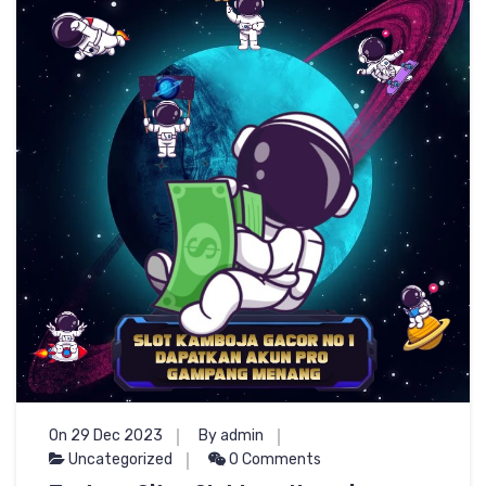
On 29 Dec 2023
By admin
Uncategorized
0 Comments