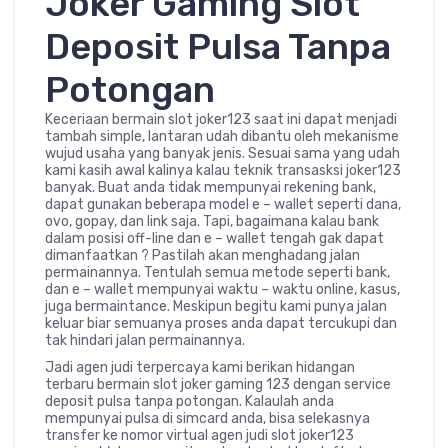
Joker Gaming Slot
Deposit Pulsa Tanpa
Potongan
Keceriaan bermain slot joker123 saat ini dapat menjadi
tambah simple, lantaran udah dibantu oleh mekanisme
wujud usaha yang banyak jenis. Sesuai sama yang udah
kami kasih awal kalinya kalau teknik transasksi joker123
banyak. Buat anda tidak mempunyai rekening bank,
dapat gunakan beberapa model e – wallet seperti dana,
ovo, gopay, dan link saja. Tapi, bagaimana kalau bank
dalam posisi off-line dan e – wallet tengah gak dapat
dimanfaatkan ? Pastilah akan menghadang jalan
permainannya. Tentulah semua metode seperti bank,
dan e – wallet mempunyai waktu – waktu online, kasus,
juga bermaintance. Meskipun begitu kami punya jalan
keluar biar semuanya proses anda dapat tercukupi dan
tak hindari jalan permainannya.
Jadi agen judi terpercaya kami berikan hidangan
terbaru bermain slot joker gaming 123 dengan service
deposit pulsa tanpa potongan. Kalaulah anda
mempunyai pulsa di simcard anda, bisa selekasnya
transfer ke nomor virtual agen judi slot joker123