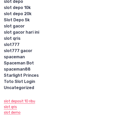
slot depo
slot depo 10k
slot depo 20k
Slot Depo 5k
slot gacor
slot gacor hari ini
slot qris
slot777
slot777 gacor
spaceman
Spaceman Bot
spaceman88
Starlight Princes
Toto Slot Login
Uncategorized
slot deposit 10 ribu
slot qris
slot demo