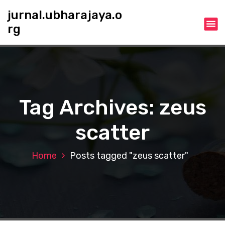
S
jurnal.ubharajaya.o
k
rg
i
p
t
o
c
o
n
Tag Archives: zeus
t
e
scatter
n
t
Home
Posts tagged "zeus scatter"