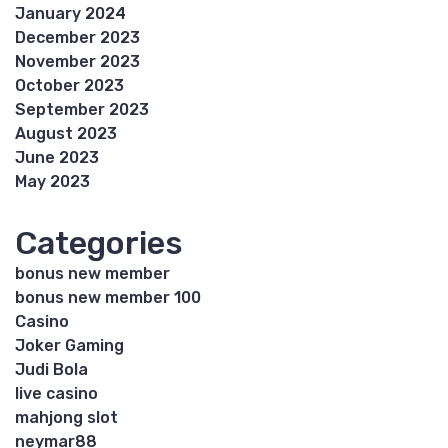
January 2024
December 2023
November 2023
October 2023
September 2023
August 2023
June 2023
May 2023
Categories
bonus new member
bonus new member 100
Casino
Joker Gaming
Judi Bola
live casino
mahjong slot
neymar88