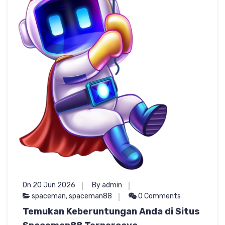
On 20 Jun 2026
By admin
spaceman
,
spaceman88
0 Comments
Temukan Keberuntungan Anda di Situs