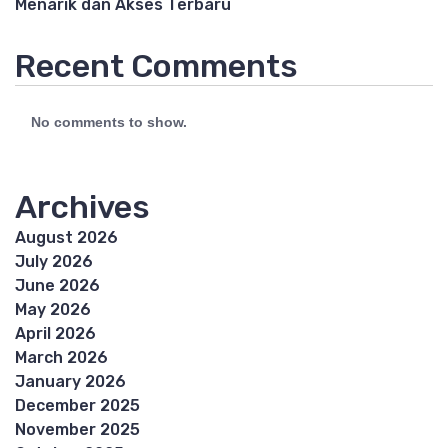
Menarik dan Akses Terbaru
Recent Comments
No comments to show.
Archives
August 2026
July 2026
June 2026
May 2026
April 2026
March 2026
January 2026
December 2025
November 2025