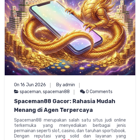
On 16 Jun 2026
By admin
spaceman
,
spaceman88
0 Comments
Spaceman88 Gacor: Rahasia Mudah
Menang di Agen Terpercaya
Spaceman88 merupakan salah satu situs judi online
terkemuka yang menyediakan berbagai jenis
permainan seperti slot, casino, dan taruhan sportsbook.
Dengan reputasi yang solid dan layanan yang