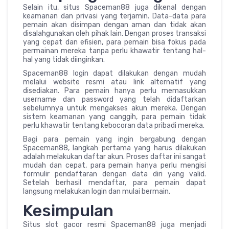
Selain itu, situs Spaceman88 juga dikenal dengan
keamanan dan privasi yang terjamin. Data-data para
pemain akan disimpan dengan aman dan tidak akan
disalahgunakan oleh pihak lain. Dengan proses transaksi
yang cepat dan efisien, para pemain bisa fokus pada
permainan mereka tanpa perlu khawatir tentang hal-
hal yang tidak diinginkan.
Spaceman88 login dapat dilakukan dengan mudah
melalui website resmi atau link alternatif yang
disediakan. Para pemain hanya perlu memasukkan
username dan password yang telah didaftarkan
sebelumnya untuk mengakses akun mereka. Dengan
sistem keamanan yang canggih, para pemain tidak
perlu khawatir tentang kebocoran data pribadi mereka.
Bagi para pemain yang ingin bergabung dengan
Spaceman88, langkah pertama yang harus dilakukan
adalah melakukan daftar akun. Proses daftar ini sangat
mudah dan cepat, para pemain hanya perlu mengisi
formulir pendaftaran dengan data diri yang valid.
Setelah berhasil mendaftar, para pemain dapat
langsung melakukan login dan mulai bermain.
Kesimpulan
Situs slot gacor resmi Spaceman88 juga menjadi