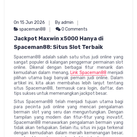
On 15 Jun 2026
By admin
spaceman88
0 Comments
Jackpot Maxwin x5000 Hanya di
Spaceman88: Situs Slot Terbaik
Spaceman88 adalah salah satu situs judi online yang
sangat populer di kalangan penggemar permainan slot
online. Dikenal dengan berbagai fitur menarik dan
kemudahan dalam menang,
Link Spaceman88
menjadi
pilihan utama bagi banyak pemain judi online. Dalam
artikel ini, kita akan membahas lebih lanjut tentang
situs Spaceman88, termasuk cara login, daftar, dan
tips sukses untuk memenangkan jackpot besar.
Situs Spaceman88 telah menjadi tujuan utama bagi
para pecinta judi online yang mencari pengalaman
bermain slot yang seru dan menguntungkan. Dengan
tampilan yang modern dan fitur-fitur yang inovatif,
Spaceman88 menawarkan pengalaman bermain yang
tidak akan terlupakan. Selain itu, situs ini juga terkenal
dengan kemudahan dalam meraih kemenangan besar,