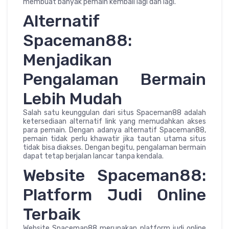
membuat banyak pemain kembali lagi dan lagi.
Alternatif
Spaceman88:
Menjadikan
Pengalaman Bermain
Lebih Mudah
Salah satu keunggulan dari situs Spaceman88 adalah
ketersediaan alternatif link yang memudahkan akses
para pemain. Dengan adanya alternatif Spaceman88,
pemain tidak perlu khawatir jika tautan utama situs
tidak bisa diakses. Dengan begitu, pengalaman bermain
dapat tetap berjalan lancar tanpa kendala.
Website Spaceman88:
Platform Judi Online
Terbaik
Website Spaceman88 merupakan platform judi online