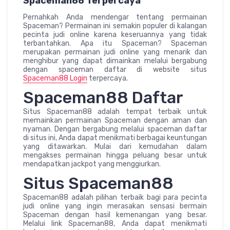
Spaceman88 Terpercaya
Pernahkah Anda mendengar tentang permainan
Spaceman? Permainan ini semakin populer di kalangan
pecinta judi online karena keseruannya yang tidak
terbantahkan. Apa itu Spaceman? Spaceman
merupakan permainan judi online yang menarik dan
menghibur yang dapat dimainkan melalui bergabung
dengan spaceman daftar di website situs
Spaceman88 Login
terpercaya.
Spaceman88 Daftar
Situs Spaceman88 adalah tempat terbaik untuk
memainkan permainan Spaceman dengan aman dan
nyaman. Dengan bergabung melalui spaceman daftar
di situs ini, Anda dapat menikmati berbagai keuntungan
yang ditawarkan. Mulai dari kemudahan dalam
mengakses permainan hingga peluang besar untuk
mendapatkan jackpot yang menggiurkan.
Situs Spaceman88
Spaceman88 adalah pilihan terbaik bagi para pecinta
judi online yang ingin merasakan sensasi bermain
Spaceman dengan hasil kemenangan yang besar.
Melalui link Spaceman88, Anda dapat menikmati