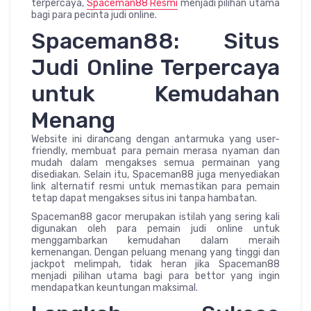
terpercaya,
Spaceman88 Resmi
menjadi pilihan utama
bagi para pecinta judi online.
Spaceman88: Situs
Judi Online Terpercaya
untuk Kemudahan
Menang
Website ini dirancang dengan antarmuka yang user-
friendly, membuat para pemain merasa nyaman dan
mudah dalam mengakses semua permainan yang
disediakan. Selain itu, Spaceman88 juga menyediakan
link alternatif resmi untuk memastikan para pemain
tetap dapat mengakses situs ini tanpa hambatan.
Spaceman88 gacor merupakan istilah yang sering kali
digunakan oleh para pemain judi online untuk
menggambarkan kemudahan dalam meraih
kemenangan. Dengan peluang menang yang tinggi dan
jackpot melimpah, tidak heran jika Spaceman88
menjadi pilihan utama bagi para bettor yang ingin
mendapatkan keuntungan maksimal.