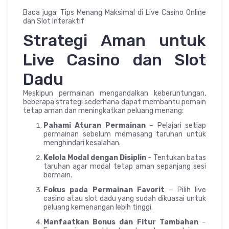
Baca juga: Tips Menang Maksimal di Live Casino Online
dan Slot Interaktif
Strategi Aman untuk
Live Casino dan Slot
Dadu
Meskipun permainan mengandalkan keberuntungan,
beberapa strategi sederhana dapat membantu pemain
tetap aman dan meningkatkan peluang menang:
Pahami Aturan Permainan
– Pelajari setiap
permainan sebelum memasang taruhan untuk
menghindari kesalahan.
Kelola Modal dengan Disiplin
– Tentukan batas
taruhan agar modal tetap aman sepanjang sesi
bermain.
Fokus pada Permainan Favorit
– Pilih live
casino atau slot dadu yang sudah dikuasai untuk
peluang kemenangan lebih tinggi.
Manfaatkan Bonus dan Fitur Tambahan
–