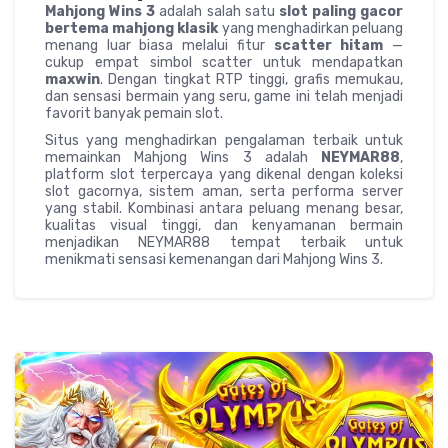
Mahjong Wins 3
adalah salah satu
slot paling gacor
bertema mahjong klasik
yang menghadirkan peluang
menang luar biasa melalui fitur
scatter hitam
—
cukup empat simbol scatter untuk mendapatkan
maxwin
. Dengan tingkat RTP tinggi, grafis memukau,
dan sensasi bermain yang seru, game ini telah menjadi
favorit banyak pemain slot.
Situs yang menghadirkan pengalaman terbaik untuk
memainkan Mahjong Wins 3 adalah
NEYMAR88
,
platform slot terpercaya yang dikenal dengan koleksi
slot gacornya, sistem aman, serta performa server
yang stabil. Kombinasi antara peluang menang besar,
kualitas visual tinggi, dan kenyamanan bermain
menjadikan NEYMAR88 tempat terbaik untuk
menikmati sensasi kemenangan dari Mahjong Wins 3.