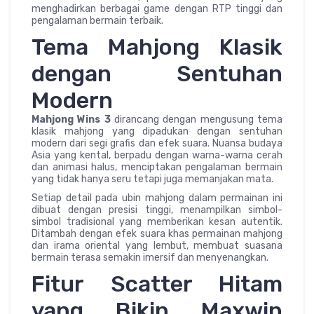
menghadirkan berbagai game dengan RTP tinggi dan
pengalaman bermain terbaik.
Tema Mahjong Klasik
dengan Sentuhan
Modern
Mahjong Wins 3
dirancang dengan mengusung tema
klasik mahjong yang dipadukan dengan sentuhan
modern dari segi grafis dan efek suara. Nuansa budaya
Asia yang kental, berpadu dengan warna-warna cerah
dan animasi halus, menciptakan pengalaman bermain
yang tidak hanya seru tetapi juga memanjakan mata.
Setiap detail pada ubin mahjong dalam permainan ini
dibuat dengan presisi tinggi, menampilkan simbol-
simbol tradisional yang memberikan kesan autentik.
Ditambah dengan efek suara khas permainan mahjong
dan irama oriental yang lembut, membuat suasana
bermain terasa semakin imersif dan menyenangkan.
Fitur Scatter Hitam
yang Bikin Maxwin