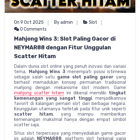
On 9 Oct 2025
By admin
Slot
0 Comments
Mahjong Wins 3: Slot Paling Gacor di
NEYMAR88 dengan Fitur Unggulan
Scatter Hitam
Dalam dunia slot online yang penuh inovasi dan variasi
tema,
Mahjong Wins 3
menempati posisi istimewa
sebagai salah satu
game slot paling gacor
yang
berhasil memadukan konsep permainan tradisional
mahjong dengan mekanisme slot modern. Game
mahjong scatter hitam
ini dikenal memiliki
tingkat
kemenangan yang sangat tinggi
, menjadikannya
favorit di kalangan pemain slot dari berbagai negara.
Keunggulan utamanya terletak pada fitur unik seperti
scatter hitam
, yang mampu memberikan
kemenangan maksimal hanya dengan empat simbol
scatter saja.
Situs slot terpercaya yang menyediakan game gacor
ini adalah
NEYMAR88
, platform slot terkenal yang