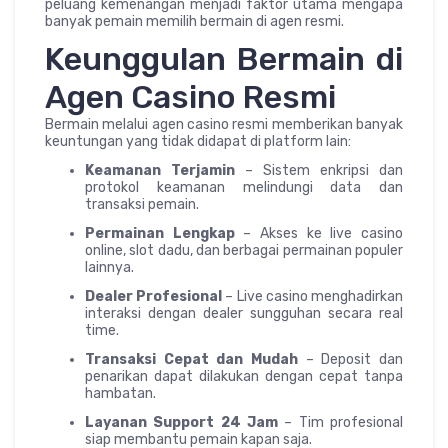
peluang kemenangan menjadi faktor utama mengapa
banyak pemain memilih bermain di agen resmi.
Keunggulan Bermain di
Agen Casino Resmi
Bermain melalui agen casino resmi memberikan banyak
keuntungan yang tidak didapat di platform lain:
Keamanan Terjamin
– Sistem enkripsi dan
protokol keamanan melindungi data dan
transaksi pemain.
Permainan Lengkap
– Akses ke live casino
online, slot dadu, dan berbagai permainan populer
lainnya.
Dealer Profesional
– Live casino menghadirkan
interaksi dengan dealer sungguhan secara real
time.
Transaksi Cepat dan Mudah
– Deposit dan
penarikan dapat dilakukan dengan cepat tanpa
hambatan.
Layanan Support 24 Jam
– Tim profesional
siap membantu pemain kapan saja.