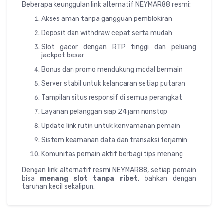
Beberapa keunggulan link alternatif NEYMAR88 resmi:
Akses aman tanpa gangguan pemblokiran
Deposit dan withdraw cepat serta mudah
Slot gacor dengan RTP tinggi dan peluang
jackpot besar
Bonus dan promo mendukung modal bermain
Server stabil untuk kelancaran setiap putaran
Tampilan situs responsif di semua perangkat
Layanan pelanggan siap 24 jam nonstop
Update link rutin untuk kenyamanan pemain
Sistem keamanan data dan transaksi terjamin
Komunitas pemain aktif berbagi tips menang
Dengan link alternatif resmi NEYMAR88, setiap pemain
bisa
menang slot tanpa ribet
, bahkan dengan
taruhan kecil sekalipun.