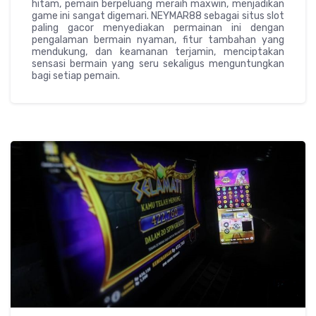
hitam, pemain berpeluang meraih maxwin, menjadikan
game ini sangat digemari. NEYMAR88 sebagai situs slot
paling gacor menyediakan permainan ini dengan
pengalaman bermain nyaman, fitur tambahan yang
mendukung, dan keamanan terjamin, menciptakan
sensasi bermain yang seru sekaligus menguntungkan
bagi setiap pemain.