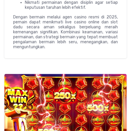
Nikmati permainan dengan disiplin agar setiap
keputusan taruhan lebih efektif.
Dengan bermain melalui agen casino resmi di 2025,
pemain dapat menikmati live casino online dan slot
dadu secara aman sekaligus berpeluang meraih
kemenangan signifikan. Kombinasi keamanan, variasi
permainan, dan strategi bermain yang tepat membuat
pengalaman bermain lebih seru, menegangkan, dan
menguntungkan.