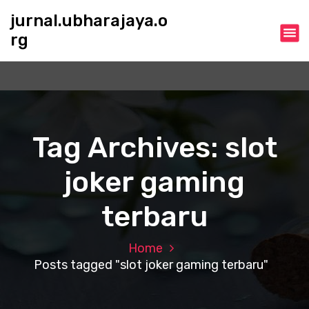
S
jurnal.ubharajaya.o
k
rg
i
p
t
o
c
o
n
Tag Archives: slot
t
e
joker gaming
n
t
terbaru
Home
Posts tagged "slot joker gaming terbaru"