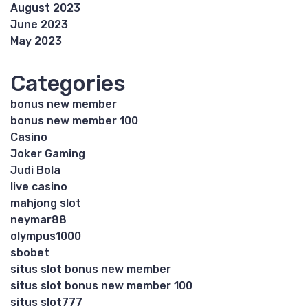
August 2023
June 2023
May 2023
Categories
bonus new member
bonus new member 100
Casino
Joker Gaming
Judi Bola
live casino
mahjong slot
neymar88
olympus1000
sbobet
situs slot bonus new member
situs slot bonus new member 100
situs slot777