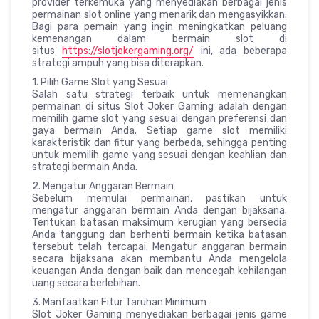
provider terkemuka yang menyediakan berbagai jenis
permainan slot online yang menarik dan mengasyikkan.
Bagi para pemain yang ingin meningkatkan peluang
kemenangan dalam bermain slot di
situs
https://slotjokergaming.org/
ini, ada beberapa
strategi ampuh yang bisa diterapkan.
1. Pilih Game Slot yang Sesuai
Salah satu strategi terbaik untuk memenangkan
permainan di situs Slot Joker Gaming adalah dengan
memilih game slot yang sesuai dengan preferensi dan
gaya bermain Anda. Setiap game slot memiliki
karakteristik dan fitur yang berbeda, sehingga penting
untuk memilih game yang sesuai dengan keahlian dan
strategi bermain Anda.
2. Mengatur Anggaran Bermain
Sebelum memulai permainan, pastikan untuk
mengatur anggaran bermain Anda dengan bijaksana.
Tentukan batasan maksimum kerugian yang bersedia
Anda tanggung dan berhenti bermain ketika batasan
tersebut telah tercapai. Mengatur anggaran bermain
secara bijaksana akan membantu Anda mengelola
keuangan Anda dengan baik dan mencegah kehilangan
uang secara berlebihan.
3. Manfaatkan Fitur Taruhan Minimum
Slot Joker Gaming menyediakan berbagai jenis game