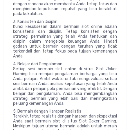
dengan rencana akan membantu Anda tetap fokus dan
menghindari keputusan impulsif yang bisa berakibat
pada kekalahan.
3. Konsisten dan Disiplin
Kunci kesuksesan dalam bermain slot online adalah
konsistensi dan disiplin. Tetap konsisten dengan
strategi permainan yang telah Anda tentukan dan
disiplin dalam mengelola keuangan Anda. Hindari
godaan untuk bermain dengan taruhan yang tidak
terkendali dan tetap fokus pada tujuan kemenangan
Anda.
4. Belajar dari Pengalaman
Setiap sesi bermain slot online di situs Slot Joker
Gaming bisa menjadi pengalaman berharga yang bisa
Anda pelajari. Ambil waktu untuk mengevaluasi setiap
sesi bermain Anda, analisis keputusan yang telah Anda
ambil, dan pelajari pola permainan yang efektif. Dengan
belajar dari pengalaman, Anda bisa mengembangkan
strategi bermain yang lebih baik dan meningkatkan
peluang kemenangan Anda.
5. Bermain dengan Harapan Realistis
Terakhir, tetap realistis dengan harapan dan ekspektasi
Anda saat bermain slot di situs Slot Joker Gaming.
Meskipun tujuan utama bermain adalah untuk meraih