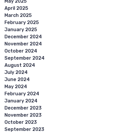
May 2025
April 2025
March 2025
February 2025
January 2025
December 2024
November 2024
October 2024
September 2024
August 2024
July 2024
June 2024
May 2024
February 2024
January 2024
December 2023
November 2023
October 2023
September 2023