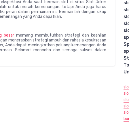
 ekspektasi Anda saat bermain slot di situs Slot Joker
sl
lah untuk meraih kemenangan, tetapi Anda juga harus
sl
i peran dalam permainan ini. Bermainlah dengan sikap
sl
p kemenangan yang Anda dapatkan.
sl
sl
g besar
memang membutuhkan strategi dan keahlian
s
gan menerapkan strategi ampuh dan rahasia kesuksesan
S
 atas, Anda dapat meningkatkan peluang kemenangan Anda
ermain. Selamat mencoba dan semoga sukses dalam
s
St
To
Un
slo
slo
sl
slo
slo
bo