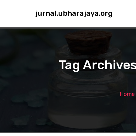
S
k
jurnal.ubharajaya.org
i
p
t
o
c
o
n
Tag Archives
t
e
n
t
Home