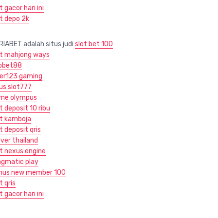
t gacor hari ini
ot depo 2k
RIABET adalah situs judi
slot bet 100
ot mahjong ways
obet88
ker123 gaming
tus slot777
me olympus
t deposit 10 ribu
ot kamboja
t deposit qris
rver thailand
ot nexus engine
agmatic play
nus new member 100
t qris
t gacor hari ini