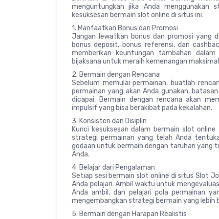
menguntungkan jika Anda menggunakan str
kesuksesan bermain slot online di situs ini:
1. Manfaatkan Bonus dan Promosi
Jangan lewatkan bonus dan promosi yang d
bonus deposit, bonus referensi, dan cash
memberikan keuntungan tambahan dalam b
bijaksana untuk meraih kemenangan maksimal
2. Bermain dengan Rencana
Sebelum memulai permainan, buatlah rencana
permainan yang akan Anda gunakan, batasan
dicapai. Bermain dengan rencana akan me
impulsif yang bisa berakibat pada kekalahan.
3. Konsisten dan Disiplin
Kunci kesuksesan dalam bermain slot online a
strategi permainan yang telah Anda tentuka
godaan untuk bermain dengan taruhan yang ti
Anda.
4. Belajar dari Pengalaman
Setiap sesi bermain slot online di situs Slot
Anda pelajari. Ambil waktu untuk mengevaluasi
Anda ambil, dan pelajari pola permainan ya
mengembangkan strategi bermain yang lebih 
5. Bermain dengan Harapan Realistis