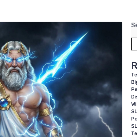
S
R
Te
Bi
Pe
Di
Wi
SL
Pe
SL
Te