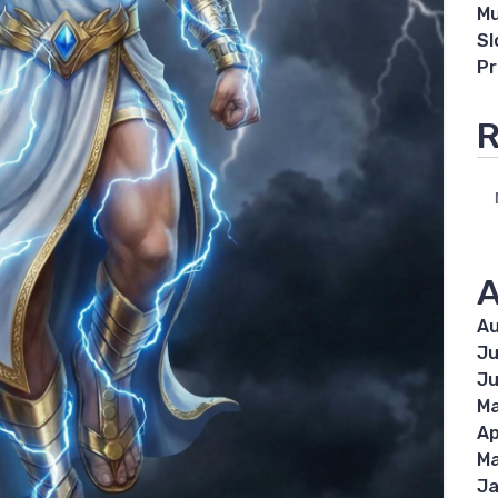
M
Sl
Pr
R
A
Au
Ju
Ju
Ma
Ap
Ma
Ja