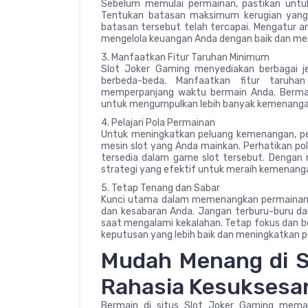
Sebelum memulai permainan, pastikan untu
Tentukan batasan maksimum kerugian yang 
batasan tersebut telah tercapai. Mengatur 
mengelola keuangan Anda dengan baik dan men
3. Manfaatkan Fitur Taruhan Minimum
Slot Joker Gaming menyediakan berbagai j
berbeda-beda. Manfaatkan fitur taruh
memperpanjang waktu bermain Anda. Berma
untuk mengumpulkan lebih banyak kemenangan
4. Pelajari Pola Permainan
Untuk meningkatkan peluang kemenangan, pe
mesin slot yang Anda mainkan. Perhatikan po
tersedia dalam game slot tersebut. Denga
strategi yang efektif untuk meraih kemenang
5. Tetap Tenang dan Sabar
Kunci utama dalam memenangkan permainan d
dan kesabaran Anda. Jangan terburu-buru d
saat mengalami kekalahan. Tetap fokus dan
keputusan yang lebih baik dan meningkatkan 
Mudah Menang di S
Rahasia Kesuksesan
Bermain di situs Slot Joker Gaming mema