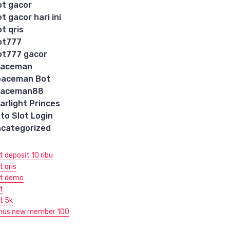
ot gacor
ot gacor hari ini
ot qris
ot777
ot777 gacor
paceman
paceman Bot
paceman88
arlight Princes
to Slot Login
categorized
t deposit 10 ribu
t qris
ot demo
t
t 5k
nus new member 100