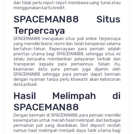
dan tidak perlu repot-repot membawa uang tunai atau
menggunakan kartu kredit.
SPACEMAN88 Situs
Terpercaya
SPACEMAN88 merupakan situs judi online terpercaya
yang memiliki lisensi resmi dan telah beroperasi selama
bertahun-tahun. Kepercayaan para pemain adalah
prioritas utama bagi SPACEMAN88, sehingga situs ini
selalu berusaha memberikan pelayanan terbaik dan
transparan kepada para pemainnya. Selain itu,
keamanan data para pemain juga dijamin oleh
SPACEMAN88 sehingga para pemain dapat bermain
dengan nyaman tanpa perlu khawatir akan kebocoran
data pribadi.
Hasil Melimpah di
SPACEMAN88
Dengan bermain di SPACEMAN88, para pemain memiliki
kesempatan untuk meraih hasil melimpah dari berbagai
permainan judi yang disediakan. Slot deposit rendah
namun hasil melimpah menjadi daya tarik utama bagi