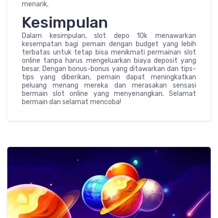
menarik.
Kesimpulan
Dalam kesimpulan, slot depo 10k menawarkan
kesempatan bagi pemain dengan budget yang lebih
terbatas untuk tetap bisa menikmati permainan slot
online tanpa harus mengeluarkan biaya deposit yang
besar. Dengan bonus-bonus yang ditawarkan dan tips-
tips yang diberikan, pemain dapat meningkatkan
peluang menang mereka dan merasakan sensasi
bermain slot online yang menyenangkan. Selamat
bermain dan selamat mencoba!