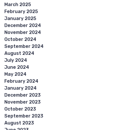
March 2025
February 2025
January 2025
December 2024
November 2024
October 2024
September 2024
August 2024
July 2024
June 2024
May 2024
February 2024
January 2024
December 2023
November 2023
October 2023
September 2023
August 2023
June 2023