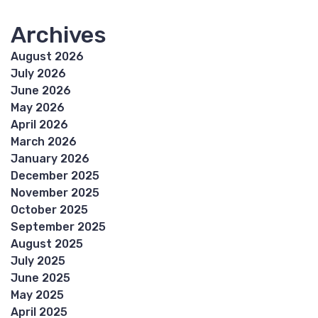
Archives
August 2026
July 2026
June 2026
May 2026
April 2026
March 2026
January 2026
December 2025
November 2025
October 2025
September 2025
August 2025
July 2025
June 2025
May 2025
April 2025