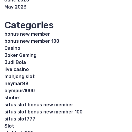
May 2023
Categories
bonus new member
bonus new member 100
Casino
Joker Gaming
Judi Bola
live casino
mahjong slot
neymar88
olympus1000
sbobet
situs slot bonus new member
situs slot bonus new member 100
situs slot777
Slot