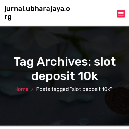
S
jurnal.ubharajaya.o
k
rg
i
p
t
o
c
o
n
Tag Archives: slot
t
e
deposit 10k
n
t
Home
Posts tagged "slot deposit 10k"