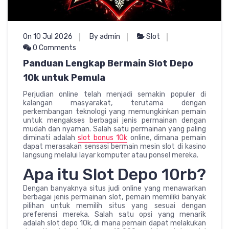
On 10 Jul 2026
By admin
Slot
0 Comments
Panduan Lengkap Bermain Slot Depo
10k untuk Pemula
Perjudian online telah menjadi semakin populer di
kalangan masyarakat, terutama dengan
perkembangan teknologi yang memungkinkan pemain
untuk mengakses berbagai jenis permainan dengan
mudah dan nyaman. Salah satu permainan yang paling
diminati adalah
slot bonus 10k
online, dimana pemain
dapat merasakan sensasi bermain mesin slot di kasino
langsung melalui layar komputer atau ponsel mereka.
Apa itu Slot Depo 10rb?
Dengan banyaknya situs judi online yang menawarkan
berbagai jenis permainan slot, pemain memiliki banyak
pilihan untuk memilih situs yang sesuai dengan
preferensi mereka. Salah satu opsi yang menarik
adalah slot depo 10k, di mana pemain dapat melakukan