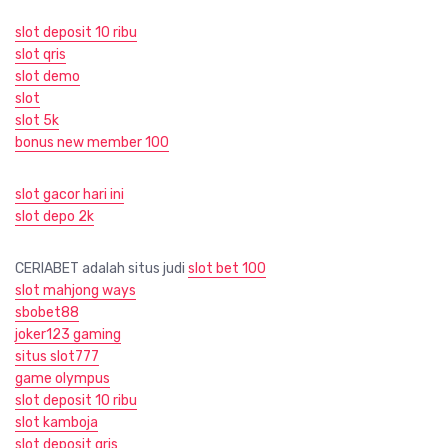
slot deposit 10 ribu
slot qris
slot demo
slot
slot 5k
bonus new member 100
slot gacor hari ini
slot depo 2k
CERIABET adalah situs judi
slot bet 100
slot mahjong ways
sbobet88
joker123 gaming
situs slot777
game olympus
slot deposit 10 ribu
slot kamboja
slot deposit qris