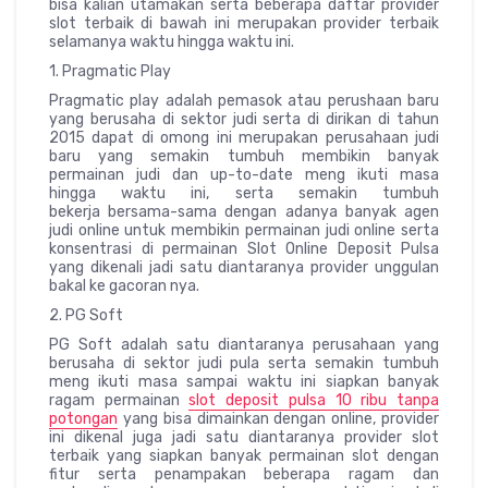
bisa kalian utamakan serta beberapa daftar provider
slot terbaik di bawah ini merupakan provider terbaik
selamanya waktu hingga waktu ini.
1. Pragmatic Play
Pragmatic play adalah pemasok atau perushaan baru
yang berusaha di sektor judi serta di dirikan di tahun
2015 dapat di omong ini merupakan perusahaan judi
baru yang semakin tumbuh membikin banyak
permainan judi dan up-to-date meng ikuti masa
hingga waktu ini, serta semakin tumbuh
bekerja bersama-sama dengan adanya banyak agen
judi online untuk membikin permainan judi online serta
konsentrasi di permainan Slot Online Deposit Pulsa
yang dikenali jadi satu diantaranya provider unggulan
bakal ke gacoran nya.
2. PG Soft
PG Soft adalah satu diantaranya perusahaan yang
berusaha di sektor judi pula serta semakin tumbuh
meng ikuti masa sampai waktu ini siapkan banyak
ragam permainan
slot deposit pulsa 10 ribu tanpa
potongan
yang bisa dimainkan dengan online, provider
ini dikenal juga jadi satu diantaranya provider slot
terbaik yang siapkan banyak permainan slot dengan
fitur serta penampakan beberapa ragam dan