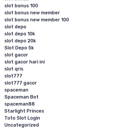
slot bonus 100
slot bonus new member
slot bonus new member 100
slot depo
slot depo 10k
slot depo 20k
Slot Depo 5k
slot gacor
slot gacor hari ini
slot qris
slot777
slot777 gacor
spaceman
Spaceman Bot
spaceman88
Starlight Princes
Toto Slot Login
Uncategorized