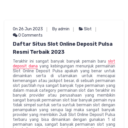
On 26 Jun 2023
By admin
Slot
0 Comments
Daftar Situs Slot Online Deposit Pulsa
Resmi Terbaik 2023
Terakhir ini sangat banyak banyak pemain baru
slot
deposit dana
yang kebingungan menunjuk permainan
Slot Online Deposit Pulsa apakah yang benar untuk
dimainkan serta di utamakan untuk mencapai
kemenangan atau jackpot besar, di sebuah permainan
slot pastilah nya sangat banyak type permainan yang
dalam masuk category permainan slot dan terakhir ini
banyak provider atau perusahaan yang membikin
sangat banyak permainan slot biar banyak pemain nya
tidak simpel suntuk serta suntuk bermain slot dengan
penampakan yang serupa lagi maka sangat banyak
provider yang membikin Judi Slot Online Deposit Pulsa
terbaru yang bisa dimainkan dengan gunakan 1 id
permainan saja, sangat banyak permainan slot yang