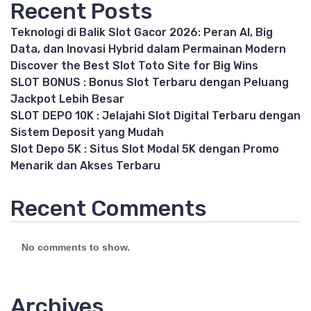
Recent Posts
Teknologi di Balik Slot Gacor 2026: Peran AI, Big
Data, dan Inovasi Hybrid dalam Permainan Modern
Discover the Best Slot Toto Site for Big Wins
SLOT BONUS : Bonus Slot Terbaru dengan Peluang
Jackpot Lebih Besar
SLOT DEPO 10K : Jelajahi Slot Digital Terbaru dengan
Sistem Deposit yang Mudah
Slot Depo 5K : Situs Slot Modal 5K dengan Promo
Menarik dan Akses Terbaru
Recent Comments
No comments to show.
Archives