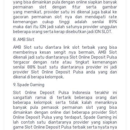
yang bisa dimainkan pula dengan online siapkan banyak
permainan slot dengan fitur serta gambar
yang memikat, provider satu ini dikenal juga bakal ke
gacoran permainan slot nya dan mendapati rate
kemenangan cukup tinggi adalah senilai 89%
maka dari itu ION jadi salah satunya provider unggulan
beberapa orang serta kerap disebutkan jadi ION SLOT.
8. AMB Slot
AMB Slot satu diantara link slot terbaik yang bisa
memberinya kesan sengit nya bermain, AMB Slot
dikenali jadi satu diantaranya Slot Online Deposit Pulsa
tergacor dengan rate atau tingkat kemenangan
senilai 88% buat satu diantaranya provider ini jadi
provider Slot Online Deposit Pulsa anda yang dan
dikenal di berapa kelompok.
9. Spade Gaming
Slot Online Deposit Pulsa Indonesia terakhir ini
sangatlah ramai di tertarik beberapa orang dari
beberapa kelompok serta tidak kalah menariknya
banyak pula pemasok permainan slot yang bisa
dimainkan dengan online dari beberapa provider Slot
Online Deposit Pulsa yang terdapat, Spade Gaming ini
lah contoh satu diantaranya provider yang siapkan
game Slot Online Deposit Pulsa terbaik serta nyata nya