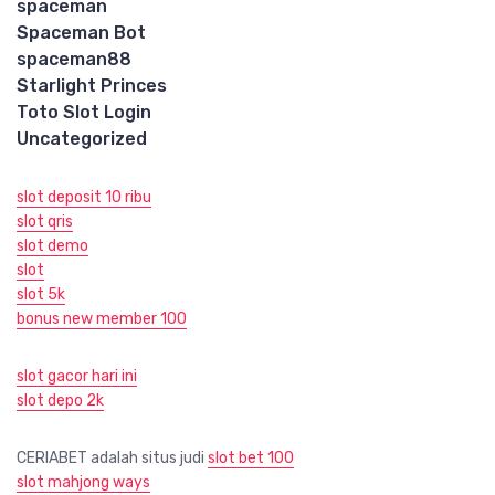
spaceman
Spaceman Bot
spaceman88
Starlight Princes
Toto Slot Login
Uncategorized
slot deposit 10 ribu
slot qris
slot demo
slot
slot 5k
bonus new member 100
slot gacor hari ini
slot depo 2k
CERIABET adalah situs judi
slot bet 100
slot mahjong ways