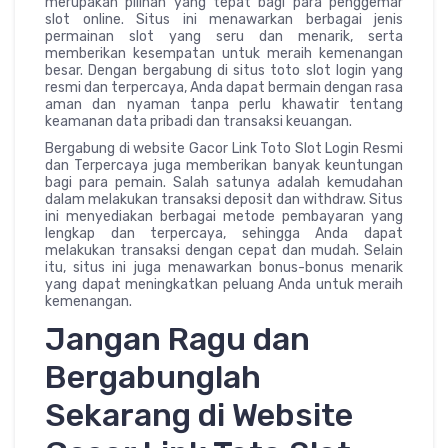
merupakan pilihan yang tepat bagi para penggemar
slot online. Situs ini menawarkan berbagai jenis
permainan slot yang seru dan menarik, serta
memberikan kesempatan untuk meraih kemenangan
besar. Dengan bergabung di situs toto slot login yang
resmi dan terpercaya, Anda dapat bermain dengan rasa
aman dan nyaman tanpa perlu khawatir tentang
keamanan data pribadi dan transaksi keuangan.
Bergabung di website Gacor Link Toto Slot Login Resmi
dan Terpercaya juga memberikan banyak keuntungan
bagi para pemain. Salah satunya adalah kemudahan
dalam melakukan transaksi deposit dan withdraw. Situs
ini menyediakan berbagai metode pembayaran yang
lengkap dan terpercaya, sehingga Anda dapat
melakukan transaksi dengan cepat dan mudah. Selain
itu, situs ini juga menawarkan bonus-bonus menarik
yang dapat meningkatkan peluang Anda untuk meraih
kemenangan.
Jangan Ragu dan
Bergabunglah
Sekarang di Website