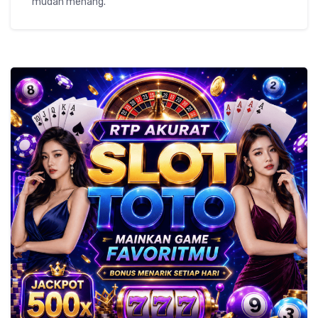
mudah menang.