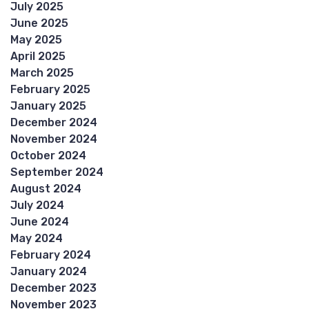
July 2025
June 2025
May 2025
April 2025
March 2025
February 2025
January 2025
December 2024
November 2024
October 2024
September 2024
August 2024
July 2024
June 2024
May 2024
February 2024
January 2024
December 2023
November 2023