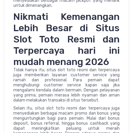
menyediakan berbagai macam jackpot yang menarik
untuk dimenangkan.
Nikmati Kemenangan
Lebih Besar di Situs
Slot Toto Resmi dan
Terpercaya hari ini
mudah menang 2026
Tidak hanya itu, situs slot toto resmi dan terpercaya
juga memberikan layanan customer service yang
ramah dan profesional. Para pemain dapat
menghubungi customer service kapan saja jika
mengalami kendala dalam bermain. Dengan pelayanan
yang prima, pemain merasa lebih nyaman dan aman
dalam melakukan transaksi di situs tersebut.
Selain itu, situs slot toto resmi dan terpercaya juga
menyediakan berbagai macam promo dan bonus yang
menguntungkan bagi para pemain. Mulai dari bonus
deposit, bonus referral, hingga bonus cashback yang
dapat meningkatkan peluang untuk meraih