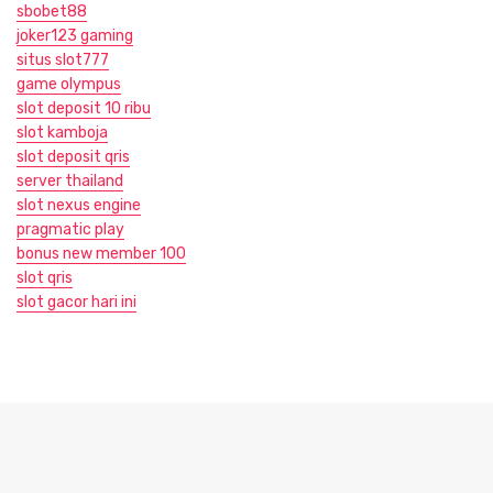
sbobet88
joker123 gaming
situs slot777
game olympus
slot deposit 10 ribu
slot kamboja
slot deposit qris
server thailand
slot nexus engine
pragmatic play
bonus new member 100
slot qris
slot gacor hari ini