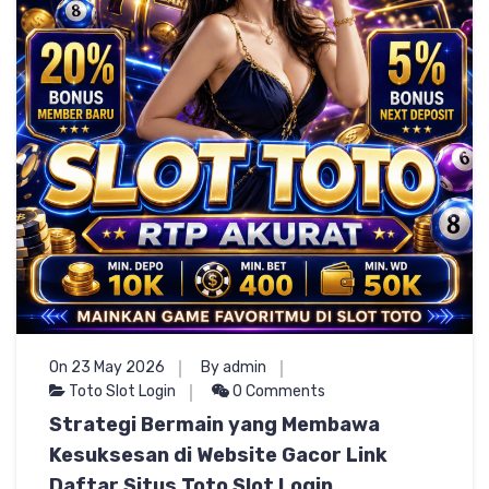
On 23 May 2026
By admin
Toto Slot Login
0 Comments
Strategi Bermain yang Membawa
Kesuksesan di Website Gacor Link
Daftar Situs Toto Slot Login