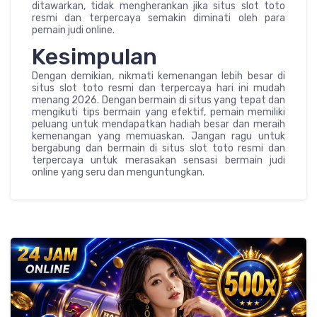
ditawarkan, tidak mengherankan jika situs slot toto
resmi dan terpercaya semakin diminati oleh para
pemain judi online.
Kesimpulan
Dengan demikian, nikmati kemenangan lebih besar di
situs slot toto resmi dan terpercaya hari ini mudah
menang 2026. Dengan bermain di situs yang tepat dan
mengikuti tips bermain yang efektif, pemain memiliki
peluang untuk mendapatkan hadiah besar dan meraih
kemenangan yang memuaskan. Jangan ragu untuk
bergabung dan bermain di situs slot toto resmi dan
terpercaya untuk merasakan sensasi bermain judi
online yang seru dan menguntungkan.