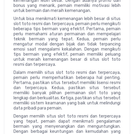
kemenangan lebih besar. Dengan adanya promo dan
bonus yang menarik, pemain memiliki motivasi lebih
untuk bermain dan meraih kemenangan.
Untuk bisa menikmati kemenangan lebih besar di situs
slot toto resmi dan terpercaya, pemain perlu mengikuti
beberapa tips bermain yang efektif. Pertama, pemain
perlu memahami aturan permainan dan mempelajari
teknik bermain yang tepat. Kedua, pemain perlu
mengatur modal dengan bijak dan tidak terpancing
emosi saat mengalami kekalahan. Dengan mengikuti
tips bermain yang efektif, pemain memiliki peluang
untuk meraih kemenangan besar di situs slot toto
resmi dan terpercaya.
Dalam memilih situs slot toto resmi dan terpercaya,
pemain perlu memperhatikan beberapa hal penting.
Pertama, pastikan situs tersebut memiliki lisensi resmi
dan terpercaya. Kedua, pastikan situs tersebut
memiliki banyak pilihan permainan slot toto yang
lengkap dan berkualitas. Ketiga, pastikan situs tersebut
memiliki sistem keamanan yang baik untuk melindungi
data pribadi para pemain.
Dengan memilih situs slot toto resmi dan terpercaya
yang tepat, pemain dapat menikmati pengalaman
bermain yang menyenangkan dan menguntungkan.
Dengan berbagai keuntungan dan kemudahan yang