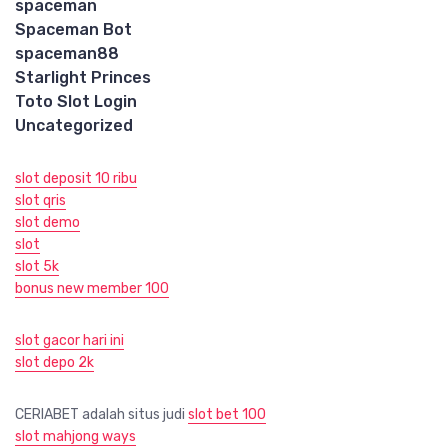
spaceman
Spaceman Bot
spaceman88
Starlight Princes
Toto Slot Login
Uncategorized
slot deposit 10 ribu
slot qris
slot demo
slot
slot 5k
bonus new member 100
slot gacor hari ini
slot depo 2k
CERIABET adalah situs judi
slot bet 100
slot mahjong ways