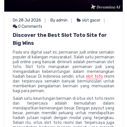
On 28 Jul 2026
By admin
slot gacor
0 Comments
Discover the Best Slot Toto Site for
Big Wins
Pada era digital saat ini, permainan judi online semakin
populer di kalangan masyarakat. Salah satu permainan
judi online yang banyak diminati adalah permainan slot
toto. Slot toto merupakan permainan judi yang
mengandalkan keberuntungan dalam memenangkan
hadiah besar. Di Indonesia sendiri, situs
slot toto
resmi
dan terpercaya semakin banyak bermunculan untuk
memberikan pengalaman bermain yang memuaskan
bagi para pemain.
Salah satu keuntungan bermain di situs slot toto resmi
dan terpercaya adalah kemudahan dalam
mendapatkan kemenangan besar. Dengan payout yang
besar, pemain memiliki peluang untuk mendapatkan
hadiah jutaan rupiah dengan modal yang terjangkau.
Selain itu, situs slot toto resmi dan terpercaya juga