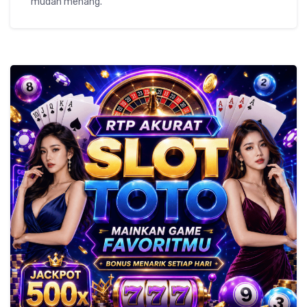
mudah menang.