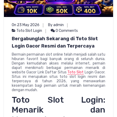
On 23 May 2026
By admin
Toto Slot Login
0 Comments
Bergabunglah Sekarang di Toto Slot
Login Gacor Resmi dan Terpercaya
Bermain permainan slot online telah menjadi salah satu
hiburan favorit bagi banyak orang di seluruh dunia.
Dengan kemudahan akses melalui internet, pemain
dapat menikmati berbagai permainan menarik di
website Gacor Link Daftar Situs
Toto Slot
Login Gacor.
Situs ini merupakan situs toto slot login resmi dan
terpercaya di tahun 2026, yang menawarkan
kesempatan bagi pemain untuk meraih kemenangan
dengan mudah.
Toto Slot Login:
Menarik dan