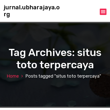
S
jurnal.ubharajaya.o
k
rg
i
p
t
o
c
o
n
Tag Archives: situs
t
e
toto terpercaya
n
t
Home
Posts tagged "situs toto terpercaya"