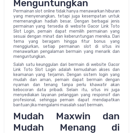
Menguntungkan
Permainan slot online tidak hanya menawarkan hiburan
yang menyenangkan, tetapi juga kesempatan untuk
memenangkan hadiah besar. Dengan berbagai jenis
permainan yang tersedia di website Gacor Link Toto
Slot Login, pemain dapat memilih permainan yang
sesuai dengan minat dan keberuntungan mereka. Dari
tema yang beragam hingga fitur bonus yang
menggiurkan, setiap permainan slot di situs ini
menawarkan pengalaman bermain yang menarik dan
menguntungkan.
Salah satu keunggulan dari bermain di website Gacor
Link Toto Slot Login adalah kemudahan akses dan
keamanan yang terjamin. Dengan sistem login yang
mudah dan aman, pemain dapat bermain dengan
nyaman dan tenang tanpa perlu khawatir akan
kebocoran data pribadi. Selain itu, situs ini juga
menyediakan layanan pelanggan yang responsif dan
profesional, sehingga pemain dapat mendapatkan
bantuan jika mengalami masalah saat bermain.
Mudah Maxwin dan
Mudah Menang di