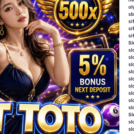
ol
sb
si
si
si
Sl
sl
sl
sl
sl
sl
sl
sl
sl
sl
Sl
sl
sl