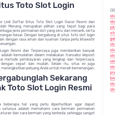
itus Toto Slot Login
CE
sl
sb
r Link Daftar Situs Toto Slot Login Gacor Resmi dan
dah Menang merupakan pilihan yang tepat bagi para
jo
erbagai jenis permainan slot yang seru dan menarik, serta
si
gan besar. Dengan bergabung di situs toto slot login
ga
ain dengan rasa aman dan nyaman tanpa perlu khawatir
 keuangan.
slo
sl
t Login Resmi dan Terpercaya juga memberikan banyak
a adalah kemudahan dalam melakukan transaksi deposit
slo
agai metode pembayaran yang lengkap dan terpercaya,
se
dengan cepat dan mudah. Selain itu, situs ini juga
sl
 meningkatkan peluang Anda untuk meraih kemenangan.
pr
ergabunglah Sekarang
bo
slo
nk Toto Slot Login Resmi
slo
a beberapa hal yang perlu diperhatikan agar dapat
h satunya adalah memahami cara bermain permainan
ki aturan dan cara bermain yang berbeda, sehingga sangat