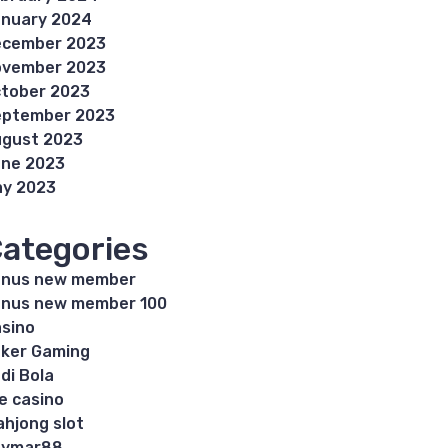
nuary 2024
ecember 2023
ovember 2023
tober 2023
eptember 2023
gust 2023
ne 2023
y 2023
ategories
onus new member
nus new member 100
sino
ker Gaming
di Bola
ve casino
hjong slot
eymar88