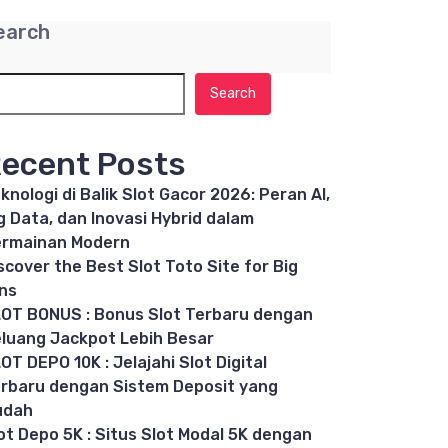
earch
Search
ecent Posts
knologi di Balik Slot Gacor 2026: Peran AI,
g Data, dan Inovasi Hybrid dalam
rmainan Modern
scover the Best Slot Toto Site for Big
ns
OT BONUS : Bonus Slot Terbaru dengan
luang Jackpot Lebih Besar
OT DEPO 10K : Jelajahi Slot Digital
rbaru dengan Sistem Deposit yang
udah
ot Depo 5K : Situs Slot Modal 5K dengan