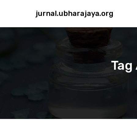
S
k
jurnal.ubharajaya.org
i
p
t
o
c
o
n
Tag 
t
e
n
t