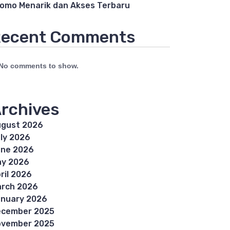
omo Menarik dan Akses Terbaru
ecent Comments
No comments to show.
rchives
gust 2026
ly 2026
ne 2026
y 2026
ril 2026
rch 2026
nuary 2026
ecember 2025
ovember 2025