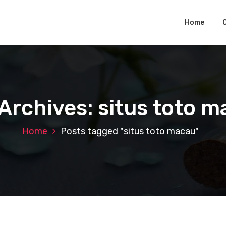
Home
Archives: situs toto 
Home
Posts tagged "situs toto macau"