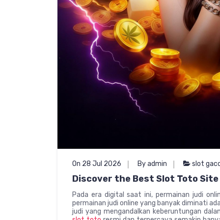
On 28 Jul 2026
By admin
slot gac
Discover the Best Slot Toto Site
Pada era digital saat ini, permainan judi on
permainan judi online yang banyak diminati a
judi yang mengandalkan keberuntungan dalam 
slot toto
resmi dan terpercaya semakin ban