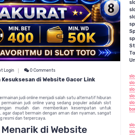
sl
sl
sl
s
S
s
St
To
Un
ot Login
0 Comments
slo
Kesuksesan di Website Gacor Link
slo
sl
slo
permainan judi online menjadi salah satu alternatif hiburan
slo
 permainan judi online yang sedang populer adalah slot
n dengan mudah dan memberikan kesempatan untuk
bo
, agar dapat bermain dengan aman dan nyaman, sangat
g resmi dan terpercaya.
slo
Menarik di Website
sl