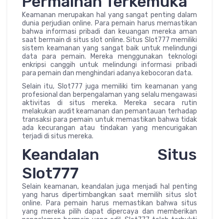
Permainan Terkemuka
Keamanan merupakan hal yang sangat penting dalam
dunia perjudian online. Para pemain harus memastikan
bahwa informasi pribadi dan keuangan mereka aman
saat bermain di situs slot online. Situs Slot777 memiliki
sistem keamanan yang sangat baik untuk melindungi
data para pemain. Mereka menggunakan teknologi
enkripsi canggih untuk melindungi informasi pribadi
para pemain dan menghindari adanya kebocoran data.
Selain itu, Slot777 juga memiliki tim keamanan yang
profesional dan berpengalaman yang selalu mengawasi
aktivitas di situs mereka. Mereka secara rutin
melakukan audit keamanan dan pemantauan terhadap
transaksi para pemain untuk memastikan bahwa tidak
ada kecurangan atau tindakan yang mencurigakan
terjadi di situs mereka.
Keandalan Situs
Slot777
Selain keamanan, keandalan juga menjadi hal penting
yang harus dipertimbangkan saat memilih situs slot
online. Para pemain harus memastikan bahwa situs
yang mereka pilih dapat dipercaya dan memberikan