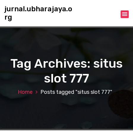
S
jurnal.ubharajaya.o
k
rg
i
p
t
o
c
o
n
Tag Archives: situs
t
e
slot 777
n
t
Home
Posts tagged "situs slot 777"