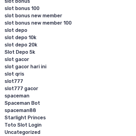
slot bonus
slot bonus 100
slot bonus new member
slot bonus new member 100
slot depo
slot depo 10k
slot depo 20k
Slot Depo 5k
slot gacor
slot gacor hari ini
slot qris
slot777
slot777 gacor
spaceman
Spaceman Bot
spaceman88
Starlight Princes
Toto Slot Login
Uncategorized