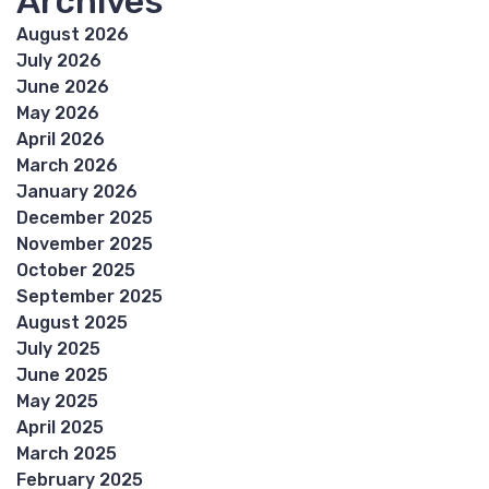
Archives
August 2026
July 2026
June 2026
May 2026
April 2026
March 2026
January 2026
December 2025
November 2025
October 2025
September 2025
August 2025
July 2025
June 2025
May 2025
April 2025
March 2025
February 2025