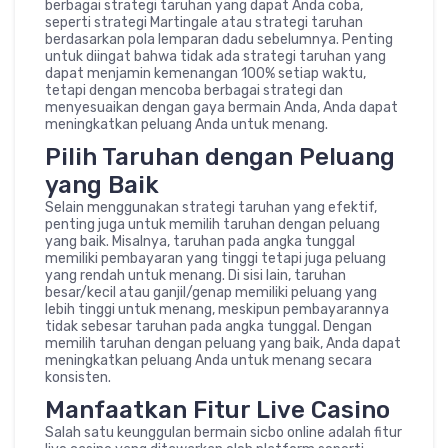
berbagai strategi taruhan yang dapat Anda coba,
seperti strategi Martingale atau strategi taruhan
berdasarkan pola lemparan dadu sebelumnya. Penting
untuk diingat bahwa tidak ada strategi taruhan yang
dapat menjamin kemenangan 100% setiap waktu,
tetapi dengan mencoba berbagai strategi dan
menyesuaikan dengan gaya bermain Anda, Anda dapat
meningkatkan peluang Anda untuk menang.
Pilih Taruhan dengan Peluang
yang Baik
Selain menggunakan strategi taruhan yang efektif,
penting juga untuk memilih taruhan dengan peluang
yang baik. Misalnya, taruhan pada angka tunggal
memiliki pembayaran yang tinggi tetapi juga peluang
yang rendah untuk menang. Di sisi lain, taruhan
besar/kecil atau ganjil/genap memiliki peluang yang
lebih tinggi untuk menang, meskipun pembayarannya
tidak sebesar taruhan pada angka tunggal. Dengan
memilih taruhan dengan peluang yang baik, Anda dapat
meningkatkan peluang Anda untuk menang secara
konsisten.
Manfaatkan Fitur Live Casino
Salah satu keunggulan bermain sicbo online adalah fitur