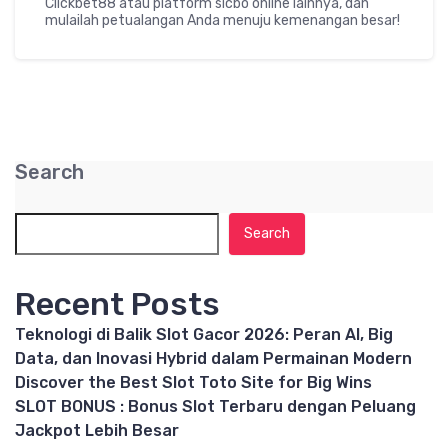
Clickbet88 atau platform sicbo online lainnya, dan
mulailah petualangan Anda menuju kemenangan besar!
Search
Search
Recent Posts
Teknologi di Balik Slot Gacor 2026: Peran AI, Big
Data, dan Inovasi Hybrid dalam Permainan Modern
Discover the Best Slot Toto Site for Big Wins
SLOT BONUS : Bonus Slot Terbaru dengan Peluang
Jackpot Lebih Besar