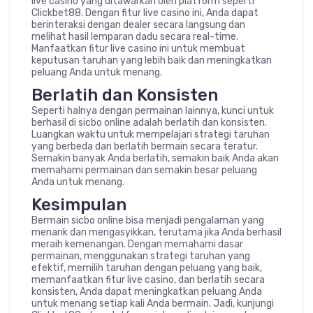
live casino yang ditawarkan oleh platform seperti
Clickbet88. Dengan fitur live casino ini, Anda dapat
berinteraksi dengan dealer secara langsung dan
melihat hasil lemparan dadu secara real-time.
Manfaatkan fitur live casino ini untuk membuat
keputusan taruhan yang lebih baik dan meningkatkan
peluang Anda untuk menang.
Berlatih dan Konsisten
Seperti halnya dengan permainan lainnya, kunci untuk
berhasil di sicbo online adalah berlatih dan konsisten.
Luangkan waktu untuk mempelajari strategi taruhan
yang berbeda dan berlatih bermain secara teratur.
Semakin banyak Anda berlatih, semakin baik Anda akan
memahami permainan dan semakin besar peluang
Anda untuk menang.
Kesimpulan
Bermain sicbo online bisa menjadi pengalaman yang
menarik dan mengasyikkan, terutama jika Anda berhasil
meraih kemenangan. Dengan memahami dasar
permainan, menggunakan strategi taruhan yang
efektif, memilih taruhan dengan peluang yang baik,
memanfaatkan fitur live casino, dan berlatih secara
konsisten, Anda dapat meningkatkan peluang Anda
untuk menang setiap kali Anda bermain. Jadi, kunjungi