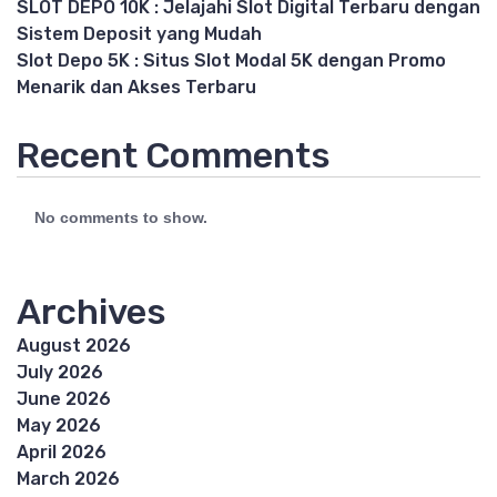
SLOT DEPO 10K : Jelajahi Slot Digital Terbaru dengan
Sistem Deposit yang Mudah
Slot Depo 5K : Situs Slot Modal 5K dengan Promo
Menarik dan Akses Terbaru
Recent Comments
No comments to show.
Archives
August 2026
July 2026
June 2026
May 2026
April 2026
March 2026