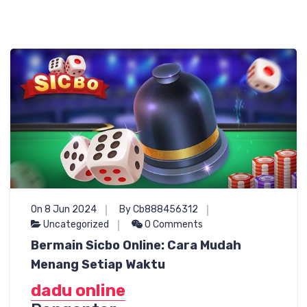
On 8 Jun 2024
By Cb888456312
Uncategorized
0 Comments
Bermain Sicbo Online: Cara Mudah
Menang Setiap Waktu
dadu online