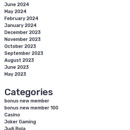
June 2024
May 2024
February 2024
January 2024
December 2023
November 2023
October 2023
September 2023
August 2023
June 2023
May 2023
Categories
bonus new member
bonus new member 100
Casino
Joker Gaming
Judi Bola