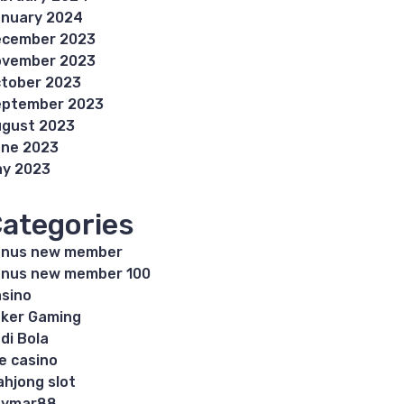
nuary 2024
ecember 2023
ovember 2023
tober 2023
eptember 2023
gust 2023
ne 2023
y 2023
ategories
onus new member
nus new member 100
sino
ker Gaming
di Bola
ve casino
hjong slot
eymar88