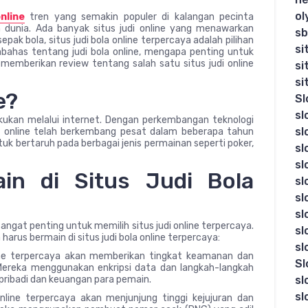
ol
nline
tren yang semakin populer di kalangan pecinta
h dunia. Ada banyak situs judi online yang menawarkan
sb
epak bola, situs judi bola online terpercaya adalah pilihan
si
mbahas tentang judi bola online, mengapa penting untuk
a memberikan review tentang salah satu situs judi online
si
si
e?
Sl
sl
akukan melalui internet. Dengan perkembangan teknologi
sl
n online telah berkembang pesat dalam beberapa tahun
tuk bertaruh pada berbagai jenis permainan seperti poker,
sl
sl
in di Situs Judi Bola
sl
sl
sl
sangat penting untuk memilih situs judi online terpercaya.
sl
rus bermain di situs judi bola online terpercaya:
sl
nline terpercaya akan memberikan tingkat keamanan dan
Sl
 Mereka menggunakan enkripsi data dan langkah-langkah
pribadi dan keuangan para pemain.
sl
sl
 online terpercaya akan menjunjung tinggi kejujuran dan