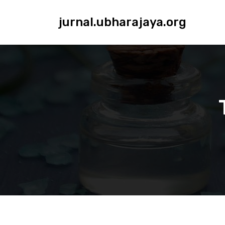
S
k
jurnal.ubharajaya.org
i
p
t
o
c
o
n
t
e
n
t