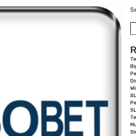
S
R
Te
Bi
Pe
Di
Wi
SL
Pe
SL
Te
M
Sl