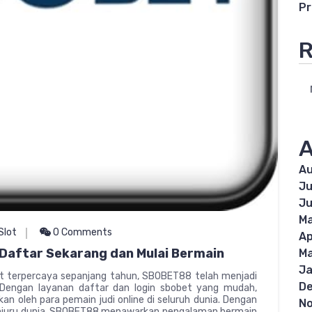
Pr
R
A
Au
Ju
Ju
Ma
Slot
0 Comments
Ap
Daftar Sekarang dan Mulai Bermain
Ma
Ja
lot terpercaya sepanjang tahun, SBOBET88 telah menjadi
D
e. Dengan layanan daftar dan login sbobet yang mudah,
n oleh para pemain judi online di seluruh dunia. Dengan
N
 penjuru dunia, SBOBET88 menawarkan pengalaman bermain