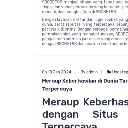
SBOBET88 menjadi pilihan yang tepat bagi p
tinggi dan varian permainan yang beragam, pe
menarik dan menghasilkan di SBOBET88.
Dengan layanan daftar dan login sbobet yang 
dunia, serta reputasi yang terpercaya sepa
pecinta judi online. Dengan berbagai permaina
permainan slot yang menguntungkan, SBOB
pengalaman bermain judi online yang aman, ny
dengan SBOBET88 dan rasakan keuntungan bermai
On 18 Jan 2024
By admin
Uncateg
Meraup Keberhasilan di Dunia Tar
Terpercaya
Meraup Keberhasi
dengan Situs 
Terpercaya