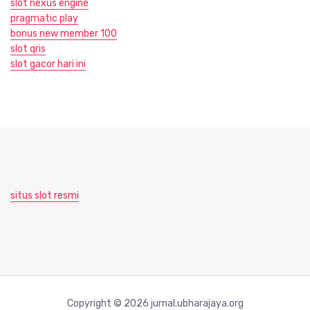
slot nexus engine
pragmatic play
bonus new member 100
slot qris
slot gacor hari ini
situs slot resmi
Copyright © 2026 jurnal.ubharajaya.org