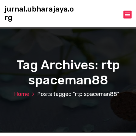
S
jurnal.ubharajaya.o
k
rg
i
p
t
o
c
o
n
Tag Archives: rtp
t
e
spaceman88
n
t
Home
Posts tagged "rtp spaceman88"