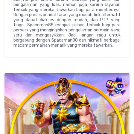
pengalaman yang luas, namun juga karena layanan
terbaik yang mereka tawarkan bagi para membernya.
Dengan proses pendaftaran yang mudah, link alternatif
yang dapat diakses dengan mudah, dan RTP yang
tinggi, Spaceman88 menjadi pilihan terbaik bagi para
pemain yang menginginkan pengalaman bermain yang
seru dan mengasyikkan. Jadi, jangan ragu untuk
bergabung dengan Spaceman88 dan nikmati berbagai
macam permainan menarik yang mereka tawarkan.