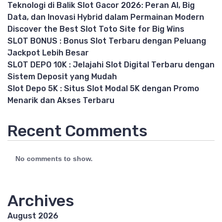
Teknologi di Balik Slot Gacor 2026: Peran AI, Big
Data, dan Inovasi Hybrid dalam Permainan Modern
Discover the Best Slot Toto Site for Big Wins
SLOT BONUS : Bonus Slot Terbaru dengan Peluang
Jackpot Lebih Besar
SLOT DEPO 10K : Jelajahi Slot Digital Terbaru dengan
Sistem Deposit yang Mudah
Slot Depo 5K : Situs Slot Modal 5K dengan Promo
Menarik dan Akses Terbaru
Recent Comments
No comments to show.
Archives
August 2026