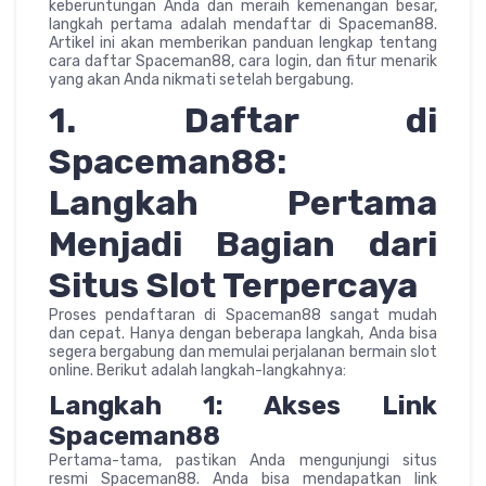
keberuntungan Anda dan meraih kemenangan besar,
langkah pertama adalah mendaftar di Spaceman88.
Artikel ini akan memberikan panduan lengkap tentang
cara daftar Spaceman88, cara login, dan fitur menarik
yang akan Anda nikmati setelah bergabung.
1. Daftar di
Spaceman88:
Langkah Pertama
Menjadi Bagian dari
Situs Slot Terpercaya
Proses pendaftaran di Spaceman88 sangat mudah
dan cepat. Hanya dengan beberapa langkah, Anda bisa
segera bergabung dan memulai perjalanan bermain slot
online. Berikut adalah langkah-langkahnya:
Langkah 1: Akses Link
Spaceman88
Pertama-tama, pastikan Anda mengunjungi situs
resmi Spaceman88. Anda bisa mendapatkan link