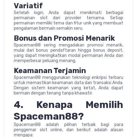
Variatif
Setelah login, Anda dapat menikmati berbagai
permainan slot dari provider ternama. Setiap
permainan memiliki tema dan fitur unik yang membuat
pengalaman bermain semakin seru.
Bonus dan Promosi Menarik
Spaceman88 sering mengadakan promosi menarik,
mulai dari bonus pendaftaran hingga bonus deposit,
yang dapat meningkatkan modal permainan Anda dan
memperbesar peluang menang.
Keamanan Terjamin
Spaceman88 menggunakan teknologi enkripsi terbaru
untuk memastikan keamanan data dan transaksi Anda.
Dengan sistem keamanan yang ketat, Anda dapat
bermain dengan tenang tanpa khawatir.
4. Kenapa Memilih
Spaceman88?
Spaceman88 adalah pilihan terbaik bagi para
penggemar slot online, dan berikut adalah alasan
mengapa: