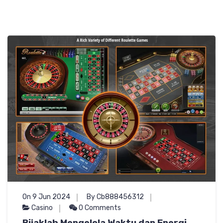
On 9 Jun 2024
By Cb888456312
Casino
0 Comments