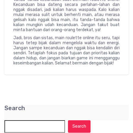
Kecanduan bisa dateng secara perlahan-lahan dan
nggak disadari, jadi kalian harus waspada. Kalo kalian
mulai merasa sulit untuk berhenti main, atau merasa
gelisah kalo nggak bisa main, itu tanda-tanda bahwa
kalian mungkin udah kecanduan. Jangan takut buat
minta bantuan dari orang-orang terdekat, ya!
Jadi, bros dan sistas, main roulette online itu seru, tapi
harus tetep bijak dalam mengelola waktu dan energi.
Jangan sampe kecanduan dan nggak bisa kendaliin diri
sendiri. Tetaplah fokus pada tujuan dan prioritas kalian
dalam hidup, dan jangan biarkan game ini mengganggu
keseimbangan kalian. Selamat bermain dengan bijak!
Search
Search