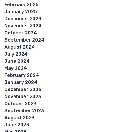
February 2025
January 2025
December 2024
November 2024
October 2024
September 2024
August 2024
July 2024
June 2024
May 2024
February 2024
January 2024
December 2023
November 2023
October 2023
September 2023
August 2023
June 2023
May 2023