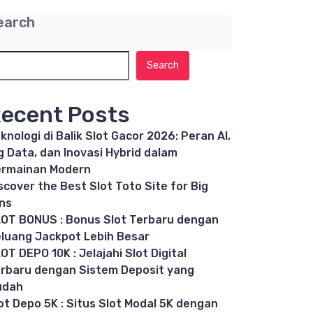
earch
Search
ecent Posts
knologi di Balik Slot Gacor 2026: Peran AI,
g Data, dan Inovasi Hybrid dalam
rmainan Modern
scover the Best Slot Toto Site for Big
ns
OT BONUS : Bonus Slot Terbaru dengan
luang Jackpot Lebih Besar
OT DEPO 10K : Jelajahi Slot Digital
rbaru dengan Sistem Deposit yang
udah
ot Depo 5K : Situs Slot Modal 5K dengan