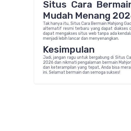
Situs Cara Bermai
Mudah Menang 202
Tak hanya itu, Situs Cara Bermain Mahjong Ga
alternatif resmi terbaru yang dapat diakses 
dapat mengakses situs web tanpa ada kendal
menjadi lebih lancar dan menyenangkan.
Kesimpulan
Jadi, jangan ragu untuk bergabung di Situs 
2026 dan nikmati pengalaman bermain Mahjon
dan keterampilan yang tepat, Anda bisa mera
ini. Selamat bermain dan semoga sukses!