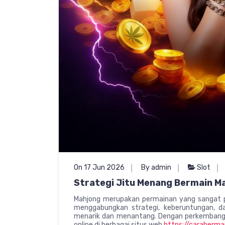
On 17 Jun 2026
By admin
Slot
Strategi Jitu Menang Bermain Ma
Mahjong merupakan permainan yang sangat pop
menggabungkan strategi, keberuntungan, 
menarik dan menantang. Dengan perkembangan
online di berbagai situs web
https://caraberma