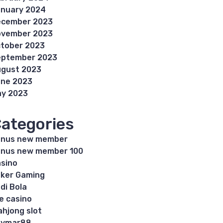
nuary 2024
ecember 2023
ovember 2023
tober 2023
eptember 2023
gust 2023
ne 2023
y 2023
ategories
onus new member
nus new member 100
sino
ker Gaming
di Bola
ve casino
hjong slot
eymar88