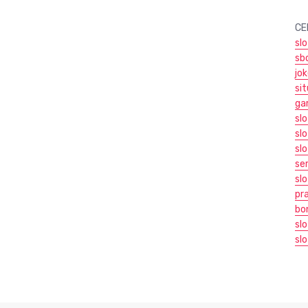
CE
sl
sb
jo
si
ga
slo
sl
slo
se
sl
pr
bo
slo
slo