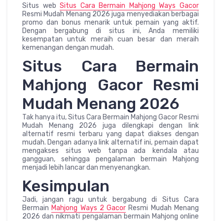
Situs web
Situs Cara Bermain Mahjong Ways Gacor
Resmi Mudah Menang 2026 juga menyediakan berbagai
promo dan bonus menarik untuk pemain yang aktif.
Dengan bergabung di situs ini, Anda memiliki
kesempatan untuk meraih cuan besar dan meraih
kemenangan dengan mudah.
Situs Cara Bermain
Mahjong Gacor Resmi
Mudah Menang 2026
Tak hanya itu, Situs Cara Bermain Mahjong Gacor Resmi
Mudah Menang 2026 juga dilengkapi dengan link
alternatif resmi terbaru yang dapat diakses dengan
mudah. Dengan adanya link alternatif ini, pemain dapat
mengakses situs web tanpa ada kendala atau
gangguan, sehingga pengalaman bermain Mahjong
menjadi lebih lancar dan menyenangkan.
Kesimpulan
Jadi, jangan ragu untuk bergabung di Situs Cara
Bermain
Mahjong Ways 2 Gacor
Resmi Mudah Menang
2026 dan nikmati pengalaman bermain Mahjong online