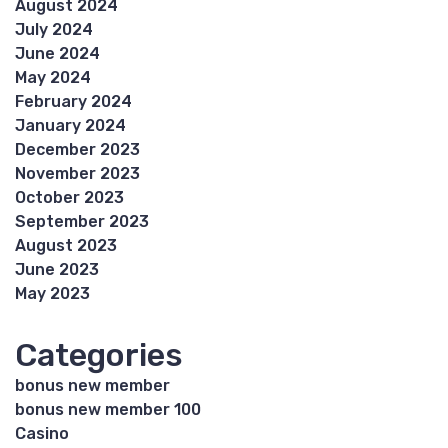
August 2024
July 2024
June 2024
May 2024
February 2024
January 2024
December 2023
November 2023
October 2023
September 2023
August 2023
June 2023
May 2023
Categories
bonus new member
bonus new member 100
Casino