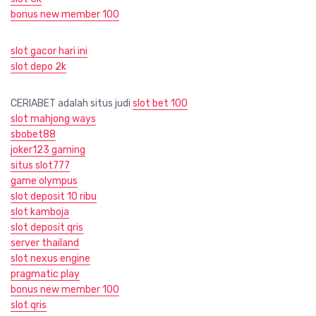
bonus new member 100
slot gacor hari ini
slot depo 2k
CERIABET adalah situs judi
slot bet 100
slot mahjong ways
sbobet88
joker123 gaming
situs slot777
game olympus
slot deposit 10 ribu
slot kamboja
slot deposit qris
server thailand
slot nexus engine
pragmatic play
bonus new member 100
slot qris