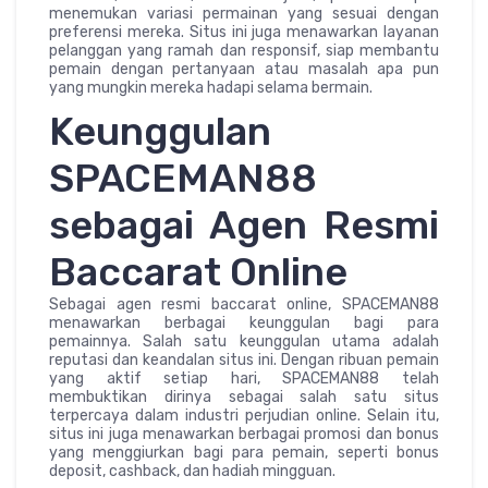
menemukan variasi permainan yang sesuai dengan
preferensi mereka. Situs ini juga menawarkan layanan
pelanggan yang ramah dan responsif, siap membantu
pemain dengan pertanyaan atau masalah apa pun
yang mungkin mereka hadapi selama bermain.
Keunggulan
SPACEMAN88
sebagai Agen Resmi
Baccarat Online
Sebagai agen resmi baccarat online, SPACEMAN88
menawarkan berbagai keunggulan bagi para
pemainnya. Salah satu keunggulan utama adalah
reputasi dan keandalan situs ini. Dengan ribuan pemain
yang aktif setiap hari, SPACEMAN88 telah
membuktikan dirinya sebagai salah satu situs
terpercaya dalam industri perjudian online. Selain itu,
situs ini juga menawarkan berbagai promosi dan bonus
yang menggiurkan bagi para pemain, seperti bonus
deposit, cashback, dan hadiah mingguan.