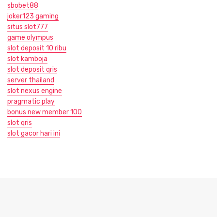
sbobet88
joker123 gaming
situs slot777
game olympus
slot deposit 10 ribu
slot kamboja
slot deposit qris
server thailand
slot nexus engine
pragmatic play
bonus new member 100
slot qris
slot gacor hari ini