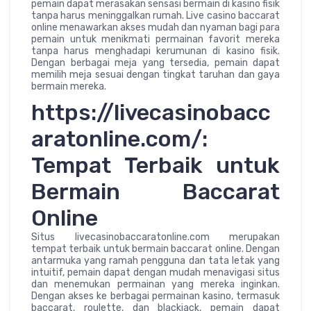
pemain dapat merasakan sensasi bermain di kasino fisik
tanpa harus meninggalkan rumah. Live casino baccarat
online menawarkan akses mudah dan nyaman bagi para
pemain untuk menikmati permainan favorit mereka
tanpa harus menghadapi kerumunan di kasino fisik.
Dengan berbagai meja yang tersedia, pemain dapat
memilih meja sesuai dengan tingkat taruhan dan gaya
bermain mereka.
https://livecasinobacc
aratonline.com/:
Tempat Terbaik untuk
Bermain Baccarat
Online
Situs livecasinobaccaratonline.com merupakan
tempat terbaik untuk bermain baccarat online. Dengan
antarmuka yang ramah pengguna dan tata letak yang
intuitif, pemain dapat dengan mudah menavigasi situs
dan menemukan permainan yang mereka inginkan.
Dengan akses ke berbagai permainan kasino, termasuk
baccarat, roulette, dan blackjack, pemain dapat