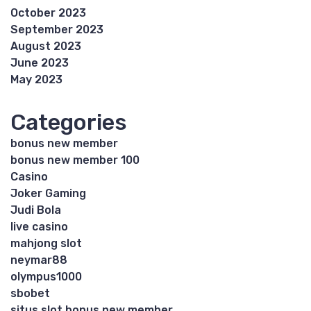
October 2023
September 2023
August 2023
June 2023
May 2023
Categories
bonus new member
bonus new member 100
Casino
Joker Gaming
Judi Bola
live casino
mahjong slot
neymar88
olympus1000
sbobet
situs slot bonus new member