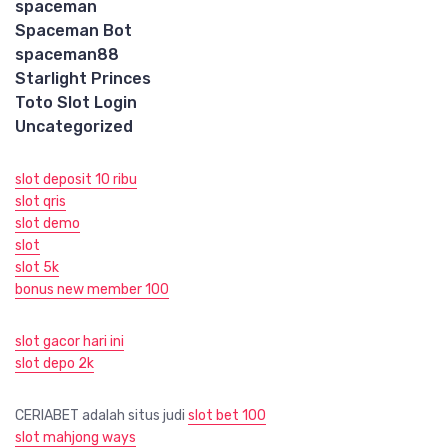
spaceman
Spaceman Bot
spaceman88
Starlight Princes
Toto Slot Login
Uncategorized
slot deposit 10 ribu
slot qris
slot demo
slot
slot 5k
bonus new member 100
slot gacor hari ini
slot depo 2k
CERIABET adalah situs judi
slot bet 100
slot mahjong ways