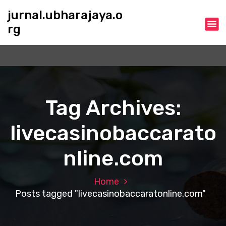
S
jurnal.ubharajaya.o
k
rg
i
p
t
o
c
o
n
Tag Archives:
t
e
livecasinobaccarato
n
t
nline.com
Home
Posts tagged "livecasinobaccaratonline.com"