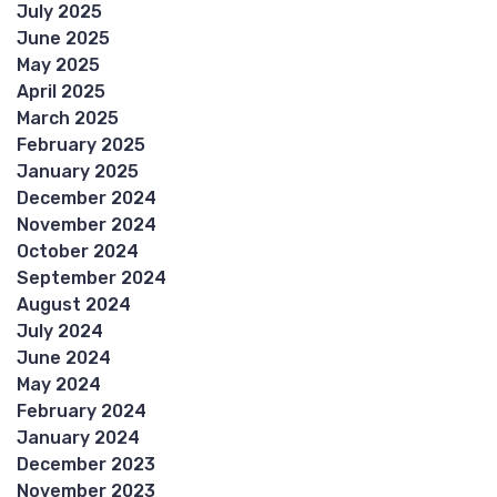
July 2025
June 2025
May 2025
April 2025
March 2025
February 2025
January 2025
December 2024
November 2024
October 2024
September 2024
August 2024
July 2024
June 2024
May 2024
February 2024
January 2024
December 2023
November 2023