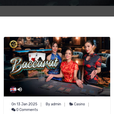
On 13 Jan 2025
By admin
Casino
0 Comments