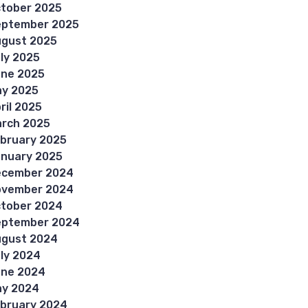
tober 2025
eptember 2025
gust 2025
ly 2025
ne 2025
y 2025
ril 2025
rch 2025
bruary 2025
nuary 2025
ecember 2024
ovember 2024
tober 2024
eptember 2024
gust 2024
ly 2024
ne 2024
y 2024
bruary 2024