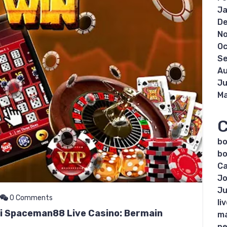
Ja
D
N
Oc
S
Au
Ju
Ma
C
b
bo
Ca
Jo
Ju
0 Comments
li
di Spaceman88 Live Casino: Bermain
ma
n