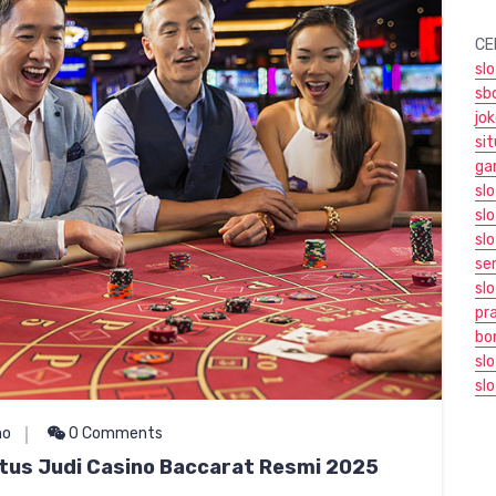
CE
sl
sb
jo
si
ga
slo
sl
slo
se
sl
pr
bo
slo
slo
no
0 Comments
tus Judi Casino Baccarat Resmi 2025