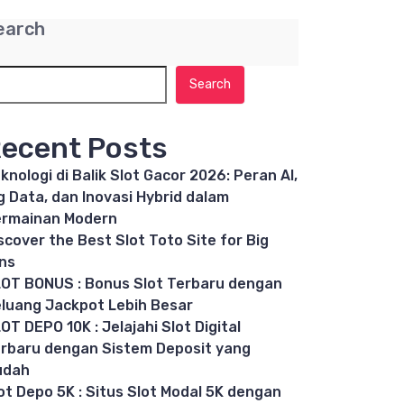
earch
Search
ecent Posts
knologi di Balik Slot Gacor 2026: Peran AI,
g Data, dan Inovasi Hybrid dalam
rmainan Modern
scover the Best Slot Toto Site for Big
ns
OT BONUS : Bonus Slot Terbaru dengan
luang Jackpot Lebih Besar
OT DEPO 10K : Jelajahi Slot Digital
rbaru dengan Sistem Deposit yang
udah
ot Depo 5K : Situs Slot Modal 5K dengan