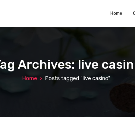
Home
ag Archives: live casi
Home
Posts tagged "live casino"