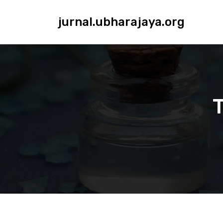
S
k
jurnal.ubharajaya.org
i
p
t
o
c
o
n
T
t
e
n
t