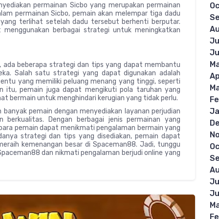
enyediakan permainan Sicbo yang merupakan permainan
Oc
alam permainan Sicbo, pemain akan melempar tiga dadu
S
yang terlihat setelah dadu tersebut berhenti berputar.
Au
t menggunakan berbagai strategi untuk meningkatkan
Ju
Ju
Ma
 ada beberapa strategi dan tips yang dapat membantu
a. Salah satu strategi yang dapat digunakan adalah
Ap
ntu yang memiliki peluang menang yang tinggi, seperti
Ma
in itu, pemain juga dapat mengikuti pola taruhan yang
t bermain untuk menghindari kerugian yang tidak perlu.
Fe
Ja
n banyak pemain dengan menyediakan layanan perjudian
an berkualitas. Dengan berbagai jenis permainan yang
D
o, para pemain dapat menikmati pengalaman bermain yang
N
nya strategi dan tips yang disediakan, pemain dapat
eraih kemenangan besar di Spaceman88. Jadi, tunggu
Oc
Spaceman88 dan nikmati pengalaman berjudi online yang
S
Au
Ju
Ju
Ma
Fe