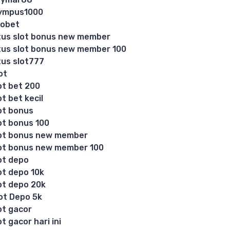
ympus1000
obet
tus slot bonus new member
tus slot bonus new member 100
tus slot777
ot
ot bet 200
ot bet kecil
ot bonus
ot bonus 100
ot bonus new member
ot bonus new member 100
ot depo
ot depo 10k
ot depo 20k
ot Depo 5k
ot gacor
ot gacor hari ini