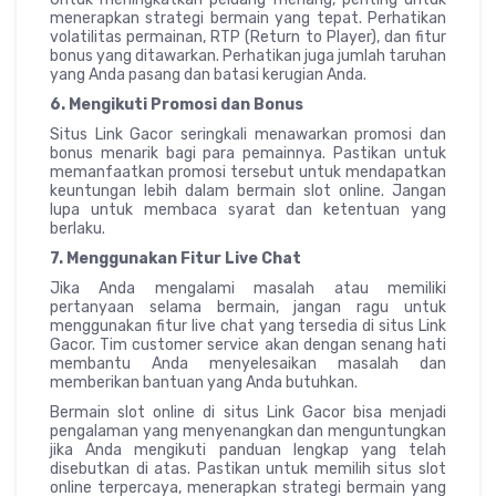
menerapkan strategi bermain yang tepat. Perhatikan
volatilitas permainan, RTP (Return to Player), dan fitur
bonus yang ditawarkan. Perhatikan juga jumlah taruhan
yang Anda pasang dan batasi kerugian Anda.
6. Mengikuti Promosi dan Bonus
Situs Link Gacor seringkali menawarkan promosi dan
bonus menarik bagi para pemainnya. Pastikan untuk
memanfaatkan promosi tersebut untuk mendapatkan
keuntungan lebih dalam bermain slot online. Jangan
lupa untuk membaca syarat dan ketentuan yang
berlaku.
7. Menggunakan Fitur Live Chat
Jika Anda mengalami masalah atau memiliki
pertanyaan selama bermain, jangan ragu untuk
menggunakan fitur live chat yang tersedia di situs Link
Gacor. Tim customer service akan dengan senang hati
membantu Anda menyelesaikan masalah dan
memberikan bantuan yang Anda butuhkan.
Bermain slot online di situs Link Gacor bisa menjadi
pengalaman yang menyenangkan dan menguntungkan
jika Anda mengikuti panduan lengkap yang telah
disebutkan di atas. Pastikan untuk memilih situs slot
online terpercaya, menerapkan strategi bermain yang