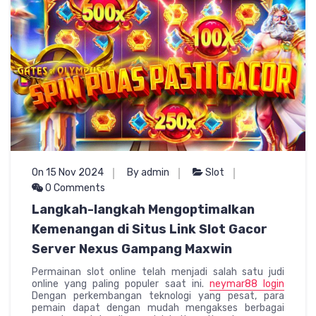
On 15 Nov 2024
By admin
Slot
0 Comments
Langkah-langkah Mengoptimalkan
Kemenangan di Situs Link Slot Gacor
Server Nexus Gampang Maxwin
Permainan slot online telah menjadi salah satu judi
online yang paling populer saat ini.
neymar88 login
Dengan perkembangan teknologi yang pesat, para
pemain dapat dengan mudah mengakses berbagai