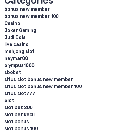
Categories
bonus new member
bonus new member 100
Casino
Joker Gaming
Judi Bola
live casino
mahjong slot
neymar88
olympus1000
sbobet
situs slot bonus new member
situs slot bonus new member 100
situs slot777
Slot
slot bet 200
slot bet kecil
slot bonus
slot bonus 100