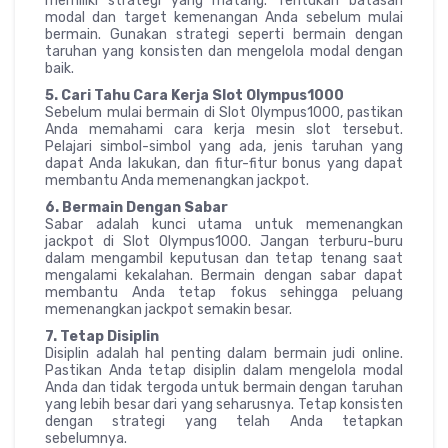
memiliki strategi yang matang. Tentukan batasan
modal dan target kemenangan Anda sebelum mulai
bermain. Gunakan strategi seperti bermain dengan
taruhan yang konsisten dan mengelola modal dengan
baik.
5. Cari Tahu Cara Kerja Slot Olympus1000
Sebelum mulai bermain di Slot Olympus1000, pastikan
Anda memahami cara kerja mesin slot tersebut.
Pelajari simbol-simbol yang ada, jenis taruhan yang
dapat Anda lakukan, dan fitur-fitur bonus yang dapat
membantu Anda memenangkan jackpot.
6. Bermain Dengan Sabar
Sabar adalah kunci utama untuk memenangkan
jackpot di Slot Olympus1000. Jangan terburu-buru
dalam mengambil keputusan dan tetap tenang saat
mengalami kekalahan. Bermain dengan sabar dapat
membantu Anda tetap fokus sehingga peluang
memenangkan jackpot semakin besar.
7. Tetap Disiplin
Disiplin adalah hal penting dalam bermain judi online.
Pastikan Anda tetap disiplin dalam mengelola modal
Anda dan tidak tergoda untuk bermain dengan taruhan
yang lebih besar dari yang seharusnya. Tetap konsisten
dengan strategi yang telah Anda tetapkan
sebelumnya.