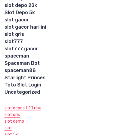
slot depo 20k
Slot Depo 5k
slot gacor
slot gacor hari ini
slot qris
slot777
slot777 gacor
spaceman
Spaceman Bot
spaceman88
Starlight Princes
Toto Slot Login
Uncategorized
slot deposit 10 ribu
slot qris
slot demo
slot
slot 5k