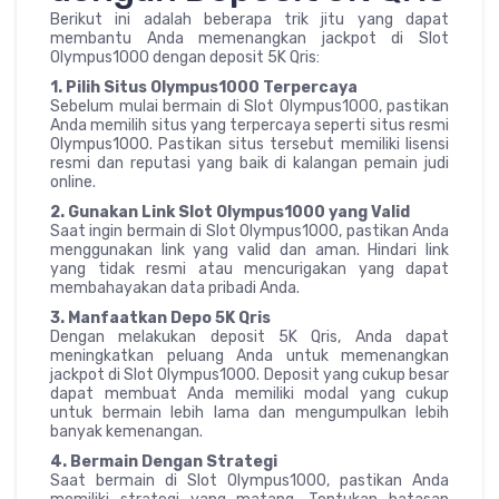
Berikut ini adalah beberapa trik jitu yang dapat
membantu Anda memenangkan jackpot di Slot
Olympus1000 dengan deposit 5K Qris:
1. Pilih Situs Olympus1000 Terpercaya
Sebelum mulai bermain di Slot Olympus1000, pastikan
Anda memilih situs yang terpercaya seperti situs resmi
Olympus1000. Pastikan situs tersebut memiliki lisensi
resmi dan reputasi yang baik di kalangan pemain judi
online.
2. Gunakan Link Slot Olympus1000 yang Valid
Saat ingin bermain di Slot Olympus1000, pastikan Anda
menggunakan link yang valid dan aman. Hindari link
yang tidak resmi atau mencurigakan yang dapat
membahayakan data pribadi Anda.
3. Manfaatkan Depo 5K Qris
Dengan melakukan deposit 5K Qris, Anda dapat
meningkatkan peluang Anda untuk memenangkan
jackpot di Slot Olympus1000. Deposit yang cukup besar
dapat membuat Anda memiliki modal yang cukup
untuk bermain lebih lama dan mengumpulkan lebih
banyak kemenangan.
4. Bermain Dengan Strategi
Saat bermain di Slot Olympus1000, pastikan Anda