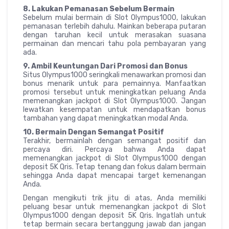
8. Lakukan Pemanasan Sebelum Bermain
Sebelum mulai bermain di Slot Olympus1000, lakukan
pemanasan terlebih dahulu. Mainkan beberapa putaran
dengan taruhan kecil untuk merasakan suasana
permainan dan mencari tahu pola pembayaran yang
ada.
9. Ambil Keuntungan Dari Promosi dan Bonus
Situs Olympus1000 seringkali menawarkan promosi dan
bonus menarik untuk para pemainnya. Manfaatkan
promosi tersebut untuk meningkatkan peluang Anda
memenangkan jackpot di Slot Olympus1000. Jangan
lewatkan kesempatan untuk mendapatkan bonus
tambahan yang dapat meningkatkan modal Anda.
10. Bermain Dengan Semangat Positif
Terakhir, bermainlah dengan semangat positif dan
percaya diri. Percaya bahwa Anda dapat
memenangkan jackpot di Slot Olympus1000 dengan
deposit 5K Qris. Tetap tenang dan fokus dalam bermain
sehingga Anda dapat mencapai target kemenangan
Anda.
Dengan mengikuti trik jitu di atas, Anda memiliki
peluang besar untuk memenangkan jackpot di Slot
Olympus1000 dengan deposit 5K Qris. Ingatlah untuk
tetap bermain secara bertanggung jawab dan jangan