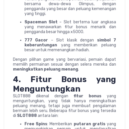
bersama dewa-dewa Olimpus, dengan
pengganda yang besar dan peluang kemenangan
yang tinggi.
Spaceman Slot
– Slot bertema luar angkasa
yang menawarkan fitur bonus menarik dan
pengganda besar hingga x5000.
777 Gacor
– Slot klasik dengan
simbol 7
keberuntungan
yang memberikan peluang
besar untuk memenangkan hadiah.
Dengan pilihan game yang bervariasi, pemain dapat
memilih permainan sesuai dengan selera mereka dan
meningkatkan peluang menang
.
4. Fitur Bonus yang
Menguntungkan
SLOT888 dikenal dengan
fitur bonus
yang
menguntungkan, yang tidak hanya meningkatkan
peluang menang, tetapi juga membuat pengalaman
bermain lebih seru. Beberapa fitur bonus yang tersedia
di
SLOT888
antara lain:
Free Spins
: Memberikan
putaran gratis
yang
memungkinkan pemain untuk mendapatkan