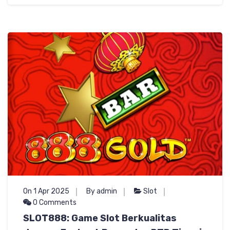
On 1 Apr 2025
By admin
Slot
0 Comments
SLOT888: Game Slot Berkualitas