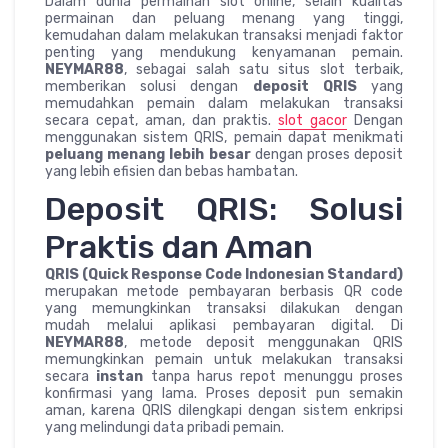
Dalam dunia permainan slot online, selain kualitas
permainan dan peluang menang yang tinggi,
kemudahan dalam melakukan transaksi menjadi faktor
penting yang mendukung kenyamanan pemain.
NEYMAR88
, sebagai salah satu situs slot terbaik,
memberikan solusi dengan
deposit QRIS
yang
memudahkan pemain dalam melakukan transaksi
secara cepat, aman, dan praktis.
slot gacor
Dengan
menggunakan sistem QRIS, pemain dapat menikmati
peluang menang lebih besar
dengan proses deposit
yang lebih efisien dan bebas hambatan.
Deposit QRIS: Solusi
Praktis dan Aman
QRIS (Quick Response Code Indonesian Standard)
merupakan metode pembayaran berbasis QR code
yang memungkinkan transaksi dilakukan dengan
mudah melalui aplikasi pembayaran digital. Di
NEYMAR88
, metode deposit menggunakan QRIS
memungkinkan pemain untuk melakukan transaksi
secara
instan
tanpa harus repot menunggu proses
konfirmasi yang lama. Proses deposit pun semakin
aman, karena QRIS dilengkapi dengan sistem enkripsi
yang melindungi data pribadi pemain.