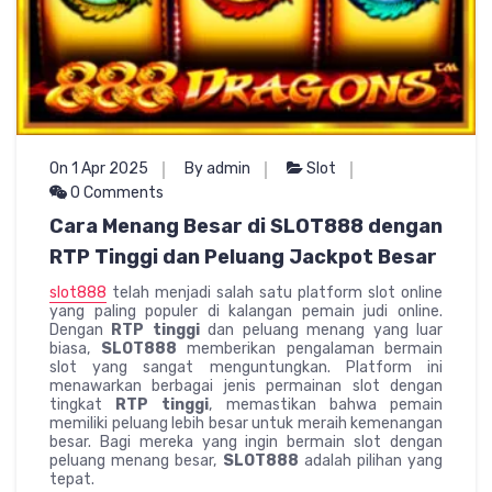
On 1 Apr 2025
By admin
Slot
0 Comments
Cara Menang Besar di SLOT888 dengan
RTP Tinggi dan Peluang Jackpot Besar
slot888
telah menjadi salah satu platform slot online
yang paling populer di kalangan pemain judi online.
Dengan
RTP tinggi
dan peluang menang yang luar
biasa,
SLOT888
memberikan pengalaman bermain
slot yang sangat menguntungkan. Platform ini
menawarkan berbagai jenis permainan slot dengan
tingkat
RTP tinggi
, memastikan bahwa pemain
memiliki peluang lebih besar untuk meraih kemenangan
besar. Bagi mereka yang ingin bermain slot dengan
peluang menang besar,
SLOT888
adalah pilihan yang
tepat.