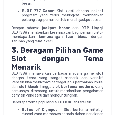
besar.
SLOT 777 Gacor
: Slot klasik dengan jackpot
progresif yang terus meningkat, memberikan
peluang bagi pemain untuk meraih jackpot besar.
Dengan adanya
jackpot besar
dan
RTP tinggi
,
SLOT888 memberikan kesempatan bagi pemain untuk
mendapatkan
kemenangan luar biasa
dengan
taruhan yang relatif kecil.
3. Beragam Pilihan Game
Slot dengan Tema
Menarik
SLOT888 menawarkan berbagai macam
game slot
dengan tema yang sangat menarik dan variatif.
Pemain bisa menikmati berbagai jenis permainan, mulai
dari
slot klasik
, hingga
slot bertema modern
, yang
semuanya dirancang untuk memberikan pengalaman
bermain yang seru dan menguntungkan.
Beberapa tema populer di
SLOT888
antara lain:
Gates of Olympus
– Slot bertema mitologi
Yunani yang membawa pemain dalam perjalanan