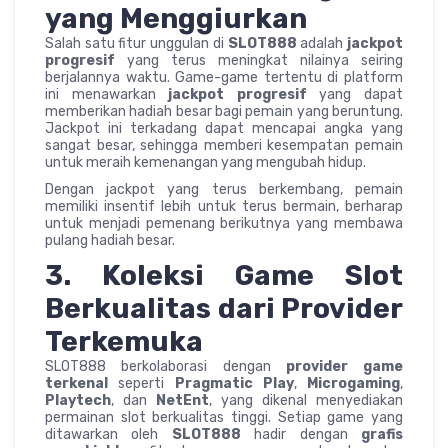
yang Menggiurkan
Salah satu fitur unggulan di
SLOT888
adalah
jackpot
progresif
yang terus meningkat nilainya seiring
berjalannya waktu. Game-game tertentu di platform
ini menawarkan
jackpot progresif
yang dapat
memberikan hadiah besar bagi pemain yang beruntung.
Jackpot ini terkadang dapat mencapai angka yang
sangat besar, sehingga memberi kesempatan pemain
untuk meraih kemenangan yang mengubah hidup.
Dengan jackpot yang terus berkembang, pemain
memiliki insentif lebih untuk terus bermain, berharap
untuk menjadi pemenang berikutnya yang membawa
pulang hadiah besar.
3. Koleksi Game Slot
Berkualitas dari Provider
Terkemuka
SLOT888 berkolaborasi dengan
provider game
terkenal
seperti
Pragmatic Play
,
Microgaming
,
Playtech
, dan
NetEnt
, yang dikenal menyediakan
permainan slot berkualitas tinggi. Setiap game yang
ditawarkan oleh
SLOT888
hadir dengan
grafis