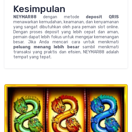
Kesimpulan
NEYMAR88
dengan metode
deposit QRIS
menawarkan kemudahan, keamanan, dan kenyamanan
yang sangat dibutuhkan oleh para pemain slot online.
Dengan proses deposit yang lebih cepat dan aman,
pemain dapat lebih fokus untuk mengejar kemenangan
besar. Jika Anda mencari cara untuk menikmati
peluang menang lebih besar
sambil menikmati
transaksi yang praktis dan efisien, NEYMAR88 adalah
tempat yang tepat.