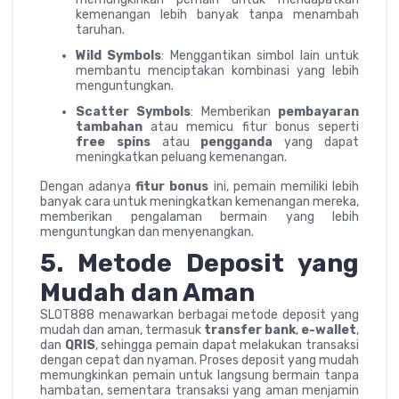
kemenangan lebih banyak tanpa menambah
taruhan.
Wild Symbols
: Menggantikan simbol lain untuk
membantu menciptakan kombinasi yang lebih
menguntungkan.
Scatter Symbols
: Memberikan
pembayaran
tambahan
atau memicu fitur bonus seperti
free spins
atau
pengganda
yang dapat
meningkatkan peluang kemenangan.
Dengan adanya
fitur bonus
ini, pemain memiliki lebih
banyak cara untuk meningkatkan kemenangan mereka,
memberikan pengalaman bermain yang lebih
menguntungkan dan menyenangkan.
5. Metode Deposit yang
Mudah dan Aman
SLOT888 menawarkan berbagai metode deposit yang
mudah dan aman, termasuk
transfer bank
,
e-wallet
,
dan
QRIS
, sehingga pemain dapat melakukan transaksi
dengan cepat dan nyaman. Proses deposit yang mudah
memungkinkan pemain untuk langsung bermain tanpa
hambatan, sementara transaksi yang aman menjamin