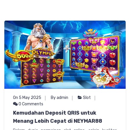
On 5 May 2025
By admin
Slot
0 Comments
Kemudahan Deposit QRIS untuk
Menang Lebih Cepat di NEYMAR88