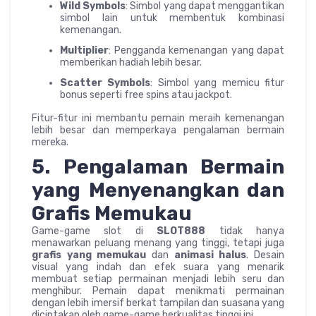
Wild Symbols
: Simbol yang dapat menggantikan
simbol lain untuk membentuk kombinasi
kemenangan.
Multiplier
: Pengganda kemenangan yang dapat
memberikan hadiah lebih besar.
Scatter Symbols
: Simbol yang memicu fitur
bonus seperti free spins atau jackpot.
Fitur-fitur ini membantu pemain meraih kemenangan
lebih besar dan memperkaya pengalaman bermain
mereka.
5. Pengalaman Bermain
yang Menyenangkan dan
Grafis Memukau
Game-game slot di
SLOT888
tidak hanya
menawarkan peluang menang yang tinggi, tetapi juga
grafis yang memukau
dan
animasi halus
. Desain
visual yang indah dan efek suara yang menarik
membuat setiap permainan menjadi lebih seru dan
menghibur. Pemain dapat menikmati permainan
dengan lebih imersif berkat tampilan dan suasana yang
diciptakan oleh game-game berkualitas tinggi ini.