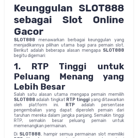
Keunggulan SLOT888
sebagai Slot Online
Gacor
SLOT888
menawarkan berbagai keunggulan yang
menjadikannya pilihan utama bagi para pemain slot.
Berikut adalah beberapa alasan mengapa
SLOT888
begitu digemari:
1. RTP Tinggi untuk
Peluang Menang yang
Lebih Besar
Salah satu alasan utama mengapa pemain memilih
SLOT888
adalah tingkat
RTP tinggi
yang ditawarkan
oleh platform ini.
RTP
adalah persentase
pengembalian yang dapat diperoleh pemain dari
taruhan mereka dalam jangka panjang. Semakin tinggi
RTP, semakin besar peluang pemain untuk
memenangkan permainan.
Di
SLOT888
, hampir semua permainan slot memiliki