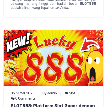
peluang menang tinggi dan hadiah besar,
SLOT888
adalah pilihan yang tepat untuk Anda.
On 31 Mar 2025
By admin
Slot
0 Comments
SLOT888: Platform Slot Gacor dengan