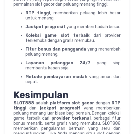
permainan slot gacor dan peluang menang tinggi:
RTP tinggi
, memberikan peluang lebih besar
untuk menang.
Jackpot progresif
yang memberi hadiah besar.
Koleksi game slot terbaik
dari provider
terkemuka dengan grafis memukau.
Fitur bonus dan pengganda
yang menambah
peluang menang.
Layanan pelanggan 24/7
yang siap
membantu kapan saja.
Metode pembayaran mudah
yang aman dan
cepat.
Kesimpulan
SLOT888
adalah
platform slot gacor
dengan
RTP
tinggi
dan
jackpot progresif
yang memberikan
peluang menang luar biasa bagi pemain. Dengan koleksi
game terbaik dari
provider terkenal
, berbagai fitur
bonus menarik, serta grafis yang memukau, SLOT888
memberikan pengalaman bermain yang seru dan
menguntungkan. Jika Anda mencari situs slot dengan