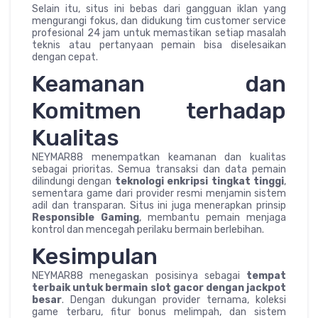
Selain itu, situs ini bebas dari gangguan iklan yang
mengurangi fokus, dan didukung tim customer service
profesional 24 jam untuk memastikan setiap masalah
teknis atau pertanyaan pemain bisa diselesaikan
dengan cepat.
Keamanan dan
Komitmen terhadap
Kualitas
NEYMAR88 menempatkan keamanan dan kualitas
sebagai prioritas. Semua transaksi dan data pemain
dilindungi dengan
teknologi enkripsi tingkat tinggi
,
sementara game dari provider resmi menjamin sistem
adil dan transparan. Situs ini juga menerapkan prinsip
Responsible Gaming
, membantu pemain menjaga
kontrol dan mencegah perilaku bermain berlebihan.
Kesimpulan
NEYMAR88 menegaskan posisinya sebagai
tempat
terbaik untuk bermain slot gacor dengan jackpot
besar
. Dengan dukungan provider ternama, koleksi
game terbaru, fitur bonus melimpah, dan sistem