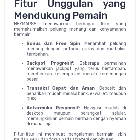
Fitur Unggulan yang
Mendukung Pemain
NEYMAR88 menawarkan berbagai fitur yang
memaksimalkan peluang menang dan kenyamanan
bermain:
Bonus dan Free Spin
: Menambah peluang
menang dengan putaran gratis dan multiplier
tambahan.
Jackpot Progresif
: Beberapa permainan
menawarkan jackpot yang terus bertambah,
memberikan kesempatan meraih kemenangan
besar.
Transaksi Cepat dan Aman
: Deposit dan
penarikan mudah melalui bank, e-wallet, maupun
QRIS.
Antarmuka Responsif
: Navigasi mudah di
desktop maupun perangkat seluler,
memungkinkan pemain bermain dengan nyaman
di mana saja.
Fitur-fitur ini membuat pengalaman bermain lebih
mudah, seru, dan fokus pada strategi dan hiburan.