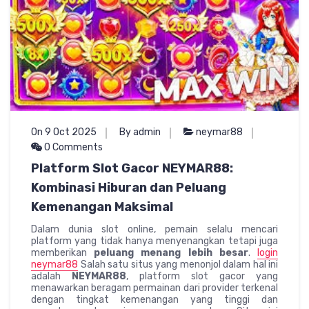
On 9 Oct 2025
By admin
neymar88
0 Comments
Platform Slot Gacor NEYMAR88:
Kombinasi Hiburan dan Peluang
Kemenangan Maksimal
Dalam dunia slot online, pemain selalu mencari
platform yang tidak hanya menyenangkan tetapi juga
memberikan
peluang menang lebih besar
.
login
neymar88
Salah satu situs yang menonjol dalam hal ini
adalah
NEYMAR88
, platform slot gacor yang
menawarkan beragam permainan dari provider terkenal
dengan tingkat kemenangan yang tinggi dan