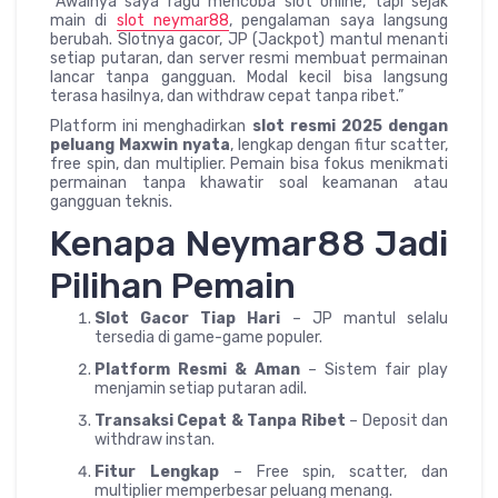
“Awalnya saya ragu mencoba slot online, tapi sejak
main di
slot neymar88
, pengalaman saya langsung
berubah. Slotnya gacor, JP (Jackpot) mantul menanti
setiap putaran, dan server resmi membuat permainan
lancar tanpa gangguan. Modal kecil bisa langsung
terasa hasilnya, dan withdraw cepat tanpa ribet.”
Platform ini menghadirkan
slot resmi 2025 dengan
peluang Maxwin nyata
, lengkap dengan fitur scatter,
free spin, dan multiplier. Pemain bisa fokus menikmati
permainan tanpa khawatir soal keamanan atau
gangguan teknis.
Kenapa Neymar88 Jadi
Pilihan Pemain
Slot Gacor Tiap Hari
– JP mantul selalu
tersedia di game-game populer.
Platform Resmi & Aman
– Sistem fair play
menjamin setiap putaran adil.
Transaksi Cepat & Tanpa Ribet
– Deposit dan
withdraw instan.
Fitur Lengkap
– Free spin, scatter, dan
multiplier memperbesar peluang menang.