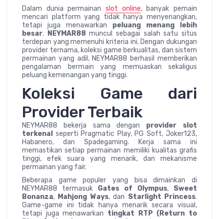
Dalam dunia permainan
slot online
, banyak pemain
mencari platform yang tidak hanya menyenangkan,
tetapi juga menawarkan
peluang menang lebih
besar
.
NEYMAR88
muncul sebagai salah satu situs
terdepan yang memenuhi kriteria ini. Dengan dukungan
provider ternama, koleksi game berkualitas, dan sistem
permainan yang adil, NEYMAR88 berhasil memberikan
pengalaman bermain yang memuaskan sekaligus
peluang kemenangan yang tinggi.
Koleksi Game dari
Provider Terbaik
NEYMAR88 bekerja sama dengan
provider slot
terkenal
seperti Pragmatic Play, PG Soft, Joker123,
Habanero, dan Spadegaming. Kerja sama ini
memastikan setiap permainan memiliki kualitas grafis
tinggi, efek suara yang menarik, dan mekanisme
permainan yang fair.
Beberapa game populer yang bisa dimainkan di
NEYMAR88 termasuk
Gates of Olympus
,
Sweet
Bonanza
,
Mahjong Ways
, dan
Starlight Princess
.
Game-game ini tidak hanya menarik secara visual,
tetapi juga menawarkan
tingkat RTP (Return to