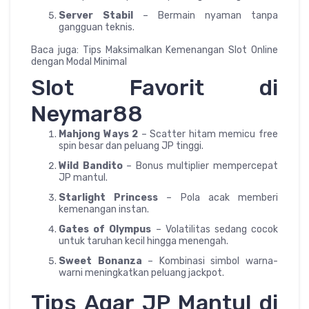
Server Stabil
– Bermain nyaman tanpa
gangguan teknis.
Baca juga: Tips Maksimalkan Kemenangan Slot Online
dengan Modal Minimal
Slot Favorit di
Neymar88
Mahjong Ways 2
– Scatter hitam memicu free
spin besar dan peluang JP tinggi.
Wild Bandito
– Bonus multiplier mempercepat
JP mantul.
Starlight Princess
– Pola acak memberi
kemenangan instan.
Gates of Olympus
– Volatilitas sedang cocok
untuk taruhan kecil hingga menengah.
Sweet Bonanza
– Kombinasi simbol warna-
warni meningkatkan peluang jackpot.
Tips Agar JP Mantul di