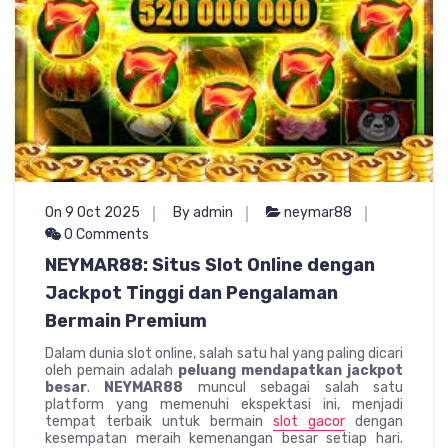
On 9 Oct 2025
By admin
neymar88
0 Comments
NEYMAR88: Situs Slot Online dengan
Jackpot Tinggi dan Pengalaman
Bermain Premium
Dalam dunia slot online, salah satu hal yang paling dicari
oleh pemain adalah
peluang mendapatkan jackpot
besar
.
NEYMAR88
muncul sebagai salah satu
platform yang memenuhi ekspektasi ini, menjadi
tempat terbaik untuk bermain
slot gacor
dengan
kesempatan meraih kemenangan besar setiap hari.