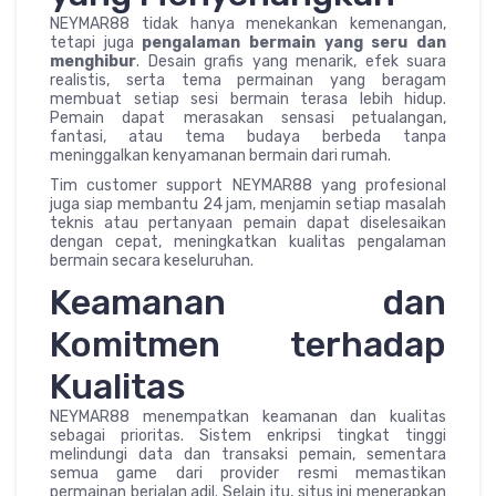
NEYMAR88 tidak hanya menekankan kemenangan,
tetapi juga
pengalaman bermain yang seru dan
menghibur
. Desain grafis yang menarik, efek suara
realistis, serta tema permainan yang beragam
membuat setiap sesi bermain terasa lebih hidup.
Pemain dapat merasakan sensasi petualangan,
fantasi, atau tema budaya berbeda tanpa
meninggalkan kenyamanan bermain dari rumah.
Tim customer support NEYMAR88 yang profesional
juga siap membantu 24 jam, menjamin setiap masalah
teknis atau pertanyaan pemain dapat diselesaikan
dengan cepat, meningkatkan kualitas pengalaman
bermain secara keseluruhan.
Keamanan dan
Komitmen terhadap
Kualitas
NEYMAR88 menempatkan keamanan dan kualitas
sebagai prioritas. Sistem enkripsi tingkat tinggi
melindungi data dan transaksi pemain, sementara
semua game dari provider resmi memastikan
permainan berjalan adil. Selain itu, situs ini menerapkan