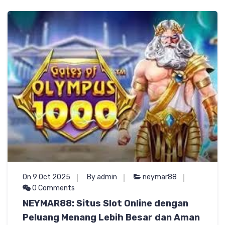
On 9 Oct 2025
By admin
neymar88
0 Comments
NEYMAR88: Situs Slot Online dengan
Peluang Menang Lebih Besar dan Aman