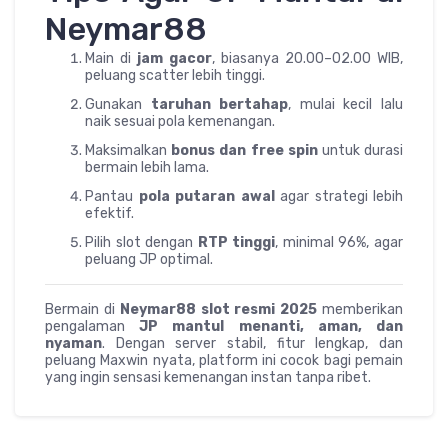
Neymar88
Main di
jam gacor
, biasanya 20.00–02.00 WIB,
peluang scatter lebih tinggi.
Gunakan
taruhan bertahap
, mulai kecil lalu
naik sesuai pola kemenangan.
Maksimalkan
bonus dan free spin
untuk durasi
bermain lebih lama.
Pantau
pola putaran awal
agar strategi lebih
efektif.
Pilih slot dengan
RTP tinggi
, minimal 96%, agar
peluang JP optimal.
Bermain di
Neymar88 slot resmi 2025
memberikan
pengalaman
JP mantul menanti, aman, dan
nyaman
. Dengan server stabil, fitur lengkap, dan
peluang Maxwin nyata, platform ini cocok bagi pemain
yang ingin sensasi kemenangan instan tanpa ribet.