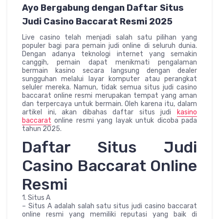
Ayo Bergabung dengan Daftar Situs
Judi Casino Baccarat Resmi 2025
Live casino telah menjadi salah satu pilihan yang
populer bagi para pemain judi online di seluruh dunia.
Dengan adanya teknologi internet yang semakin
canggih, pemain dapat menikmati pengalaman
bermain kasino secara langsung dengan dealer
sungguhan melalui layar komputer atau perangkat
seluler mereka. Namun, tidak semua situs judi casino
baccarat online resmi merupakan tempat yang aman
dan terpercaya untuk bermain. Oleh karena itu, dalam
artikel ini, akan dibahas daftar situs judi
kasino
baccarat
online resmi yang layak untuk dicoba pada
tahun 2025.
Daftar Situs Judi
Casino Baccarat Online
Resmi
1. Situs A
– Situs A adalah salah satu situs judi casino baccarat
online resmi yang memiliki reputasi yang baik di