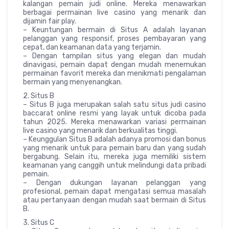
kalangan pemain judi online. Mereka menawarkan
berbagai permainan live casino yang menarik dan
dijamin fair play.
– Keuntungan bermain di Situs A adalah layanan
pelanggan yang responsif, proses pembayaran yang
cepat, dan keamanan data yang terjamin.
– Dengan tampilan situs yang elegan dan mudah
dinavigasi, pemain dapat dengan mudah menemukan
permainan favorit mereka dan menikmati pengalaman
bermain yang menyenangkan.
2. Situs B
– Situs B juga merupakan salah satu situs judi casino
baccarat online resmi yang layak untuk dicoba pada
tahun 2025. Mereka menawarkan variasi permainan
live casino yang menarik dan berkualitas tinggi.
– Keunggulan Situs B adalah adanya promosi dan bonus
yang menarik untuk para pemain baru dan yang sudah
bergabung. Selain itu, mereka juga memiliki sistem
keamanan yang canggih untuk melindungi data pribadi
pemain.
– Dengan dukungan layanan pelanggan yang
profesional, pemain dapat mengatasi semua masalah
atau pertanyaan dengan mudah saat bermain di Situs
B.
3. Situs C