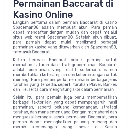
Permainan Baccarat di
Kasino Online
Langkah pertama dalam bermain Baccarat di Kasino
Spaceman88 adalah membuat akun. Para pemain
dapat mendaftar dengan mudah dan cepat melalui
situs web resmi Spaceman88. Setelah akun dibuat,
para pemain dapat mulai menikmati berbagai
permainan kasino yang ditawarkan oleh Spaceman88,
termasuk Baccarat.
Ketika bermain Baccarat online, penting untuk
memahami aturan dan strategi permainan. Baccarat
adalah permainan yang relatif sederhana, namun
membutuhkan keterampilan dan keberuntungan untuk
menang. Para pemain perlu memahami berbagai jenis
taruhan yang tersedia, seperti taruhan Player, Banker,
dan Tie, serta cara menghitung skor dalam permainan.
Selain itu, para pemain juga perlu memperhatikan
berbagai faktor lain yang dapat mempengaruhi hasil
permainan, seperti peluang kemenangan, strategi
taruhan, dan manajemen uang. Dengan memahami dan
menguasai berbagai aspek permainan Baccarat, para
pemain dapat meningkatkan peluang menang dan
meraih kemenangan yang besar di Kasino