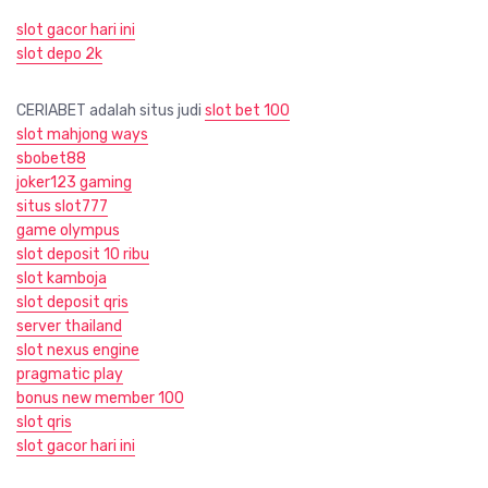
slot gacor hari ini
slot depo 2k
CERIABET adalah situs judi
slot bet 100
slot mahjong ways
sbobet88
joker123 gaming
situs slot777
game olympus
slot deposit 10 ribu
slot kamboja
slot deposit qris
server thailand
slot nexus engine
pragmatic play
bonus new member 100
slot qris
slot gacor hari ini