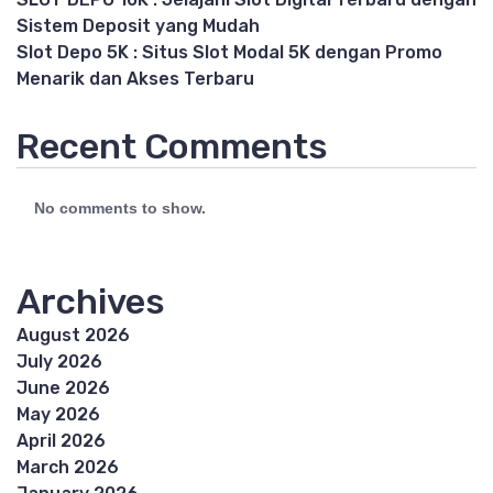
Sistem Deposit yang Mudah
Slot Depo 5K : Situs Slot Modal 5K dengan Promo
Menarik dan Akses Terbaru
Recent Comments
No comments to show.
Archives
August 2026
July 2026
June 2026
May 2026
April 2026
March 2026