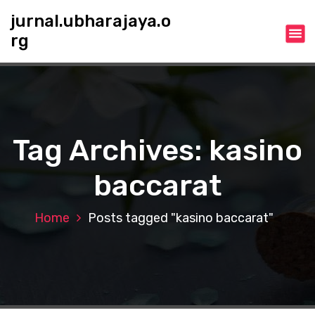
S
jurnal.ubharajaya.o
k
rg
i
p
t
o
c
o
n
Tag Archives: kasino
t
e
baccarat
n
t
Home
Posts tagged "kasino baccarat"