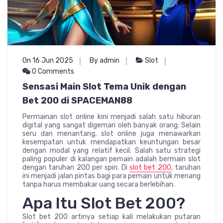
On 16 Jun 2025
By admin
Slot
0 Comments
Sensasi Main Slot Tema Unik dengan
Bet 200 di SPACEMAN88
Permainan slot online kini menjadi salah satu hiburan
digital yang sangat digemari oleh banyak orang. Selain
seru dan menantang, slot online juga menawarkan
kesempatan untuk mendapatkan keuntungan besar
dengan modal yang relatif kecil. Salah satu strategi
paling populer di kalangan pemain adalah bermain slot
dengan taruhan 200 per spin. Di
slot bet 200
, taruhan
ini menjadi jalan pintas bagi para pemain untuk menang
tanpa harus membakar uang secara berlebihan.
Apa Itu Slot Bet 200?
Slot bet 200 artinya setiap kali melakukan putaran