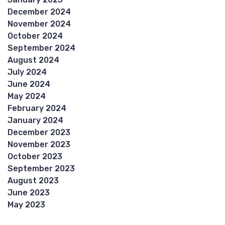
December 2024
November 2024
October 2024
September 2024
August 2024
July 2024
June 2024
May 2024
February 2024
January 2024
December 2023
November 2023
October 2023
September 2023
August 2023
June 2023
May 2023