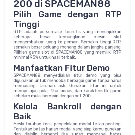
200 di SPACEMAN88
Pilih Game dengan RTP
Tinggi
RTP adalah persentase teoretis yang menunjukkan
seberapa besar kemungkinan mesin slot
mengembalikan uang ke pemain. Semakin tinggi RTP,
semakin besar peluang menang dalam jangka panjang.
Pilihlah game slot di SPACEMAN88 yang memiliki RTP
minimal 95% untuk hasil terbaik.
Manfaatkan Fitur Demo
SPACEMAN88 menyediakan fitur demo yang bisa
digunakan untuk mencoba berbagai game tanpa harus
memasang taruhan asli. Gunakan fitur ini untuk
mempelajari pola, fitur bonus, dan karakteristik game
sebelum mulai bermain dengan bet 200.
Kelola Bankroll dengan
Baik
Meski taruhan kecil, pengelolaan modal tetap penting.
Tentukan batas harian modal yang siap kamu gunakan
dan disiplin berhenti jika sudah mencapai batas