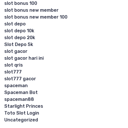
slot bonus 100
slot bonus new member
slot bonus new member 100
slot depo
slot depo 10k
slot depo 20k
Slot Depo 5k
slot gacor
slot gacor hari ini
slot qris
slot777
slot777 gacor
spaceman
Spaceman Bot
spaceman88
Starlight Princes
Toto Slot Login
Uncategorized