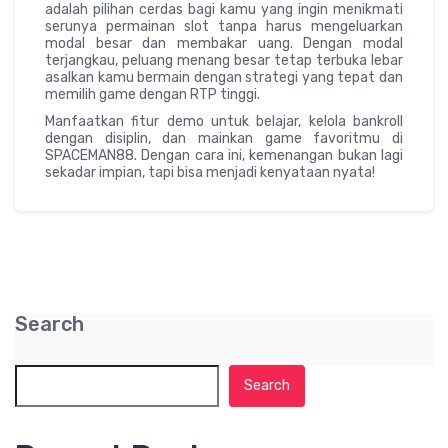
adalah pilihan cerdas bagi kamu yang ingin menikmati
serunya permainan slot tanpa harus mengeluarkan
modal besar dan membakar uang. Dengan modal
terjangkau, peluang menang besar tetap terbuka lebar
asalkan kamu bermain dengan strategi yang tepat dan
memilih game dengan RTP tinggi.
Manfaatkan fitur demo untuk belajar, kelola bankroll
dengan disiplin, dan mainkan game favoritmu di
SPACEMAN88. Dengan cara ini, kemenangan bukan lagi
sekadar impian, tapi bisa menjadi kenyataan nyata!
Search
Search