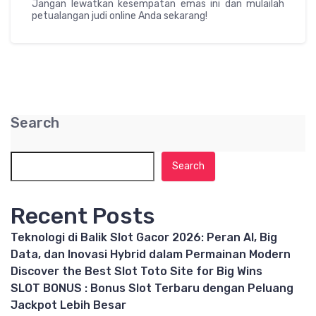
Jangan lewatkan kesempatan emas ini dan mulailah
petualangan judi online Anda sekarang!
Search
Search
Recent Posts
Teknologi di Balik Slot Gacor 2026: Peran AI, Big
Data, dan Inovasi Hybrid dalam Permainan Modern
Discover the Best Slot Toto Site for Big Wins
SLOT BONUS : Bonus Slot Terbaru dengan Peluang
Jackpot Lebih Besar