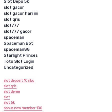
Slot Depo 5k
slot gacor
slot gacor hari ini
slot qris
slot777
slot777 gacor
spaceman
Spaceman Bot
spaceman88
Starlight Princes
Toto Slot Login
Uncategorized
slot deposit 10 ribu
slot qris
slot demo
slot
slot 5k
bonus new member 100