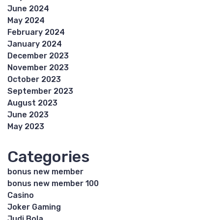
June 2024
May 2024
February 2024
January 2024
December 2023
November 2023
October 2023
September 2023
August 2023
June 2023
May 2023
Categories
bonus new member
bonus new member 100
Casino
Joker Gaming
Judi Bola