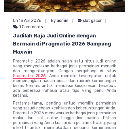
On 13 Apr 2026
By admin
slot gacor
0 Comments
Jadilah Raja Judi Online dengan
Bermain di Pragmatic 2026 Gampang
Maxwin
Pragmatic 2026 adalah salah satu situs judi online
yang menyediakan berbagai jenis permainan menarik
dan menguntungkan. Dengan bergabung di situs
Pragmatic 2026
, Anda memiliki kesempatan untuk
memenangkan hadiah besar dan meraih kemenangan
besar. Namun, untuk mencapai kesuksesan tersebut,
ada beberapa rahasia atau tips yang perlu Anda
ketahui.
Pertama-tama, penting untuk memilih permainan
yang sesuai dengan keahlian dan keberuntungan Anda.
Pragmatic 2026 menawarkan berbagai jenis permainan
mulai dari slot online hingga live casino. Pilihlah
permainan yang Anda kuasai dan pelajari strategi yang
efektif untuk meningkatkan peluang kemenangan