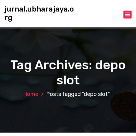
S
jurnal.ubharajaya.o
k
rg
i
p
t
o
c
o
n
Tag Archives: depo
t
e
slot
n
t
Home
Posts tagged "depo slot"