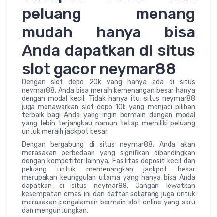
peluang menang
mudah hanya bisa
Anda dapatkan di situs
slot gacor neymar88
Dengan slot depo 20k yang hanya ada di situs
neymar88, Anda bisa meraih kemenangan besar hanya
dengan modal kecil. Tidak hanya itu, situs neymar88
juga menawarkan slot depo 10k yang menjadi pilihan
terbaik bagi Anda yang ingin bermain dengan modal
yang lebih terjangkau namun tetap memiliki peluang
untuk meraih jackpot besar.
Dengan bergabung di situs neymar88, Anda akan
merasakan perbedaan yang signifikan dibandingkan
dengan kompetitor lainnya. Fasilitas deposit kecil dan
peluang untuk memenangkan jackpot besar
merupakan keunggulan utama yang hanya bisa Anda
dapatkan di situs neymar88. Jangan lewatkan
kesempatan emas ini dan daftar sekarang juga untuk
merasakan pengalaman bermain slot online yang seru
dan menguntungkan.