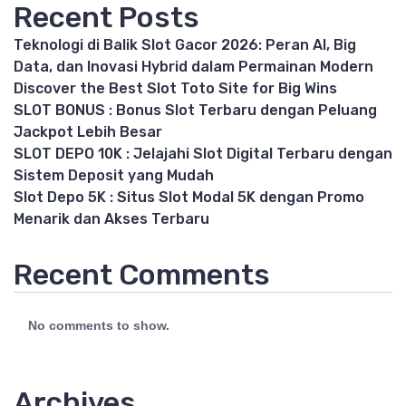
Recent Posts
Teknologi di Balik Slot Gacor 2026: Peran AI, Big
Data, dan Inovasi Hybrid dalam Permainan Modern
Discover the Best Slot Toto Site for Big Wins
SLOT BONUS : Bonus Slot Terbaru dengan Peluang
Jackpot Lebih Besar
SLOT DEPO 10K : Jelajahi Slot Digital Terbaru dengan
Sistem Deposit yang Mudah
Slot Depo 5K : Situs Slot Modal 5K dengan Promo
Menarik dan Akses Terbaru
Recent Comments
No comments to show.
Archives