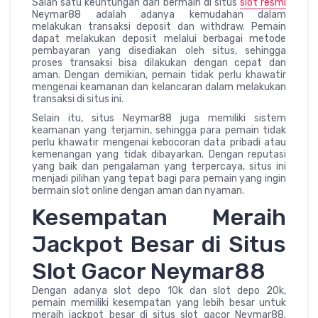
Salah satu keuntungan dari bermain di situs
slot resmi
Neymar88 adalah adanya kemudahan dalam
melakukan transaksi deposit dan withdraw. Pemain
dapat melakukan deposit melalui berbagai metode
pembayaran yang disediakan oleh situs, sehingga
proses transaksi bisa dilakukan dengan cepat dan
aman. Dengan demikian, pemain tidak perlu khawatir
mengenai keamanan dan kelancaran dalam melakukan
transaksi di situs ini.
Selain itu, situs Neymar88 juga memiliki sistem
keamanan yang terjamin, sehingga para pemain tidak
perlu khawatir mengenai kebocoran data pribadi atau
kemenangan yang tidak dibayarkan. Dengan reputasi
yang baik dan pengalaman yang terpercaya, situs ini
menjadi pilihan yang tepat bagi para pemain yang ingin
bermain slot online dengan aman dan nyaman.
Kesempatan Meraih
Jackpot Besar di Situs
Slot Gacor Neymar88
Dengan adanya slot depo 10k dan slot depo 20k,
pemain memiliki kesempatan yang lebih besar untuk
meraih jackpot besar di situs slot gacor Neymar88.