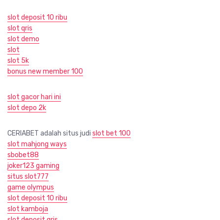
slot deposit 10 ribu
slot qris
slot demo
slot
slot 5k
bonus new member 100
slot gacor hari ini
slot depo 2k
CERIABET adalah situs judi
slot bet 100
slot mahjong ways
sbobet88
joker123 gaming
situs slot777
game olympus
slot deposit 10 ribu
slot kamboja
slot deposit qris