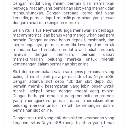
Dengan modal yang minim, pemain bisa memainkan
berbagai macam jenis permainan slot yang menarik dan
menguntungkan. Dengan berbagai tema slot yang
tersedia, pemain dapat memilih permainan yang sesuai
dengan minat dan keinginan mereka.
Selain itu, situs Neymar88 juga menawarkan berbagai
macam promosi dan bonus yang menggiurkan bagi para
pemain. Dengan adanya bonus deposit, cashback, dan
lain sebagainya, pemain memiliki kesempatan untuk
mendapatkan tambahan modal atau hadiah menarik
lainnya. Dengan demikian, pemain dapat
memaksimalkan peluang mereka untuk meraih
kemenangan dalam permainan slot online.
Slot depo merupakan salah satu jenis permainan yang
paling diminati oleh para pemain di situs Neymar88.
Dengan adanya slot depo 10k dan slot depo 20k,
pemain memiliki kesempatan yang lebih besar untuk
meraih jackpot besar dengan modal yang minim.
Dengan berbagai tema slot yang menarik dan promosi
yang menggiurkan, pemain dapat memaksimalkan
peluang mereka untuk meraih kemenangan dalam
permainan slot online.
Dengan reputasi yang baik dan sistem keamanan yang
terjamin, situs Neymar88 menjadi pilihan yang tepat