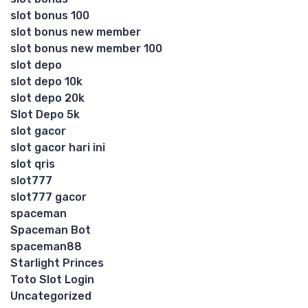
slot bonus 100
slot bonus new member
slot bonus new member 100
slot depo
slot depo 10k
slot depo 20k
Slot Depo 5k
slot gacor
slot gacor hari ini
slot qris
slot777
slot777 gacor
spaceman
Spaceman Bot
spaceman88
Starlight Princes
Toto Slot Login
Uncategorized