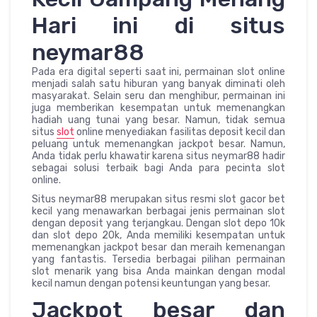
Hari ini di situs
neymar88
Pada era digital seperti saat ini, permainan slot online
menjadi salah satu hiburan yang banyak diminati oleh
masyarakat. Selain seru dan menghibur, permainan ini
juga memberikan kesempatan untuk memenangkan
hadiah uang tunai yang besar. Namun, tidak semua
situs
slot
online menyediakan fasilitas deposit kecil dan
peluang untuk memenangkan jackpot besar. Namun,
Anda tidak perlu khawatir karena situs neymar88 hadir
sebagai solusi terbaik bagi Anda para pecinta slot
online.
Situs neymar88 merupakan situs resmi slot gacor bet
kecil yang menawarkan berbagai jenis permainan slot
dengan deposit yang terjangkau. Dengan slot depo 10k
dan slot depo 20k, Anda memiliki kesempatan untuk
memenangkan jackpot besar dan meraih kemenangan
yang fantastis. Tersedia berbagai pilihan permainan
slot menarik yang bisa Anda mainkan dengan modal
kecil namun dengan potensi keuntungan yang besar.
Jackpot besar dan